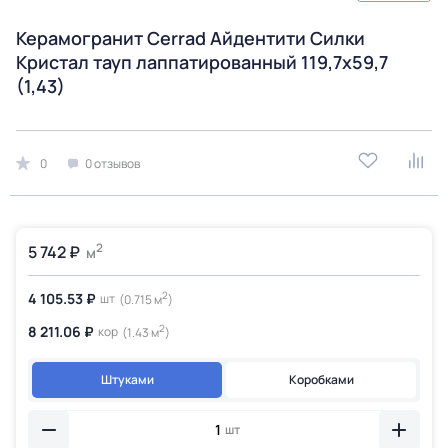
Керамогранит Cerrad Айдентити Силки
Кристал тауп лаппатированный 119,7x59,7
(1,43)
0
0 отзывов
2
5 742 ₽
м
2
4 105.53 ₽
шт
(0.715 м
)
2
8 211.06 ₽
кор
(1.43 м
)
Штуками
Коробками
шт