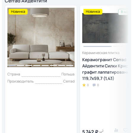
Cerrad Айдентити
Новинка
Новинка
В нали
Керамическая плитка
Керамогранит Cerrad
Айдентити Силки Криста
графит лаппатированны
Страна
Польша
119,7x59,7 (1,43)
Производитель
Cerrad
0
0
5 742 ₽
2
м