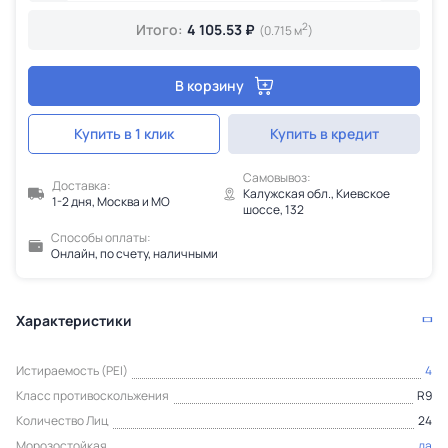
2
Итого:
4 105.53 ₽
(0.715 м
)
В корзину
Купить в 1 клик
Купить в кредит
Самовывоз:
Доставка:
Калужская обл., Киевское
1-2 дня, Москва и МО
шоссе, 132
Способы оплаты:
Онлайн, по счету, наличными
Характеристики
Истираемость (PEI)
4
Класс противоскольжения
R9
Количество Лиц
24
Морозостойкая
да