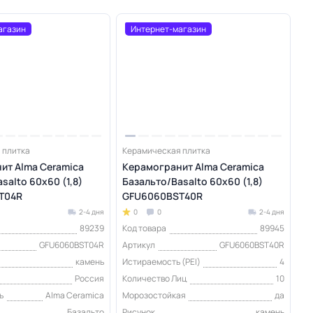
агазин
Интернет-магазин
 плитка
Керамическая плитка
ит Alma Ceramica
Керамогранит Alma Ceramica
salto 60х60 (1,8)
Базальто/Basalto 60х60 (1,8)
T04R
GFU6060BST40R
2-4 дня
0
0
2-4 дня
89239
Код товара
89945
GFU6060BST04R
Артикул
GFU6060BST40R
камень
Истираемость (PEI)
4
Россия
Количество Лиц
10
ь
Alma Ceramica
Морозостойкая
да
Базальто
Рисунок
камень