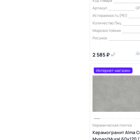
Код товара
Артикул
G
Истираемость (PEI)
Количество Лиц
Морозостойкая
Рисунок
2 585 ₽
2
м
Интернет-магазин
Керамическая плитка
Керамогранит Alma C
Мурал/Mural 60х120 (1