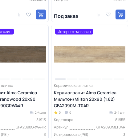
Под заказ
агазин
Интернет-магазин
 плитка
Керамическая плитка
ит Alma Ceramica
Керамогранит Alma Ceramica
randwood 20х90
Мильтон/Milton 20х90 (1,62)
2090GRW44R
GFA2090MLT04R
2-4 дня
0
0
2-4 дня
81913
Код товара
81955
GFA2090GRW44R
Артикул
GFA2090MLT04R
(PEI)
3
Истираемость (PEI)
3