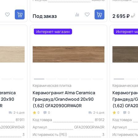
Под заказ
2 695 ₽
2
м
Интернет-магазин
Интернет-м
Керамическая плитка
Керамическая
eramica
Керамогранит Alma Ceramica
Керамогран
 20х90
Грандвуд/Grandwood 20х90
Грандвуд/G
R
(1,62) GFA2090GRW40R
(1,62) GFA
2-4 дня
0
0
2-4 дня
0
0
81911
Код товара
81912
Код товара
A2090GRW04R
Артикул
GFA2090GRW40R
Артикул
3
Истираемость (PEI)
3
Истираемость 