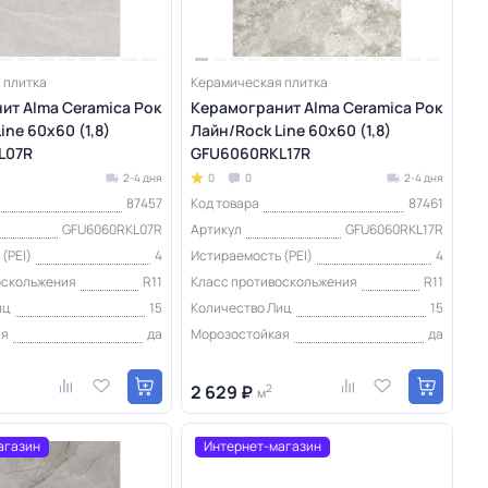
 плитка
Керамическая плитка
ит Alma Ceramica Рок
Керамогранит Alma Ceramica Рок
ine 60х60 (1,8)
Лайн/Rock Line 60х60 (1,8)
L07R
GFU6060RKL17R
2-4 дня
0
0
2-4 дня
87457
Код товара
87461
GFU6060RKL07R
Артикул
GFU6060RKL17R
(PEI)
4
Истираемость (PEI)
4
оскольжения
R11
Класс противоскольжения
R11
иц
15
Количество Лиц
15
ая
да
Морозостойкая
да
2 629 ₽
2
м
агазин
Интернет-магазин