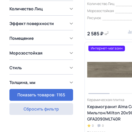
Количество Лиц
Количество Лиц
Морозостойкая
Рисунок
Эффект поверхности
2 585 ₽
2
м
Помещение
Интернет-магазин
Морозостойкая
Стиль
Толщина, мм
Показать товаров: 1165
Керамическая плитка
Керамогранит Alma C
Сбросить фильтр
Мильтон/Milton 20х90
GFA2090MLT40R
0
0