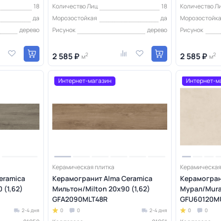
18
Количество Лиц
18
Количество Л
да
Морозостойкая
да
Морозостойк
дерево
Рисунок
дерево
Рисунок
2 585 ₽
2
2 585 ₽
2
м
м
Интернет-магазин
Интернет-м
Керамическая плитка
Керамическая
eramica
Керамогранит Alma Ceramica
Керамогран
 (1,62)
Мильтон/Milton 20х90 (1,62)
Мурал/Mural
GFA2090MLT48R
GFU60120M
2-4 дня
0
0
2-4 дня
0
0