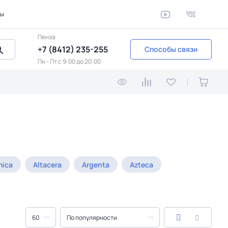
ты
Пенза
+7 (8412) 235-255
Способы связи
Пн - Пт c 9:00 до 20:00
mica
Altacera
Argenta
Azteca
60
По популярности