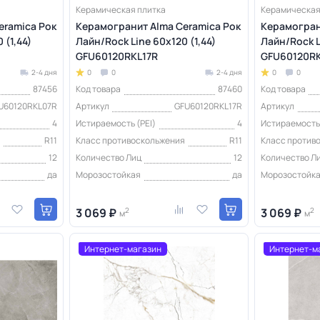
Керамическая плитка
Керамическая
eramica Рок
Керамогранит Alma Ceramica Рок
Керамогран
 (1,44)
Лайн/Rock Line 60х120 (1,44)
Лайн/Rock L
GFU60120RKL17R
GFU60120R
2-4 дня
0
0
2-4 дня
0
0
87456
Код товара
87460
Код товара
U60120RKL07R
Артикул
GFU60120RKL17R
Артикул
4
Истираемость (PEI)
4
Истираемость 
я
R11
Класс противоскольжения
R11
Класс против
12
Количество Лиц
12
Количество Л
да
Морозостойкая
да
Морозостойк
3 069 ₽
2
3 069 ₽
2
м
м
Интернет-магазин
Интернет-м