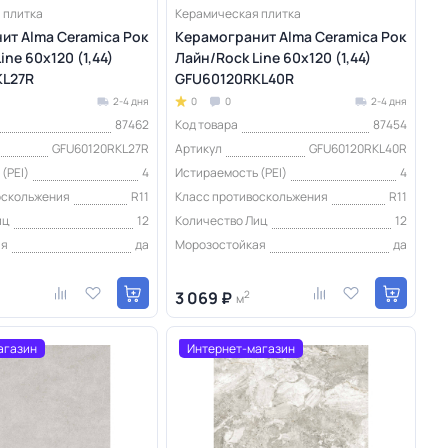
 плитка
Керамическая плитка
ит Alma Ceramica Рок
Керамогранит Alma Ceramica Рок
ine 60х120 (1,44)
Лайн/Rock Line 60х120 (1,44)
KL27R
GFU60120RKL40R
2-4 дня
0
0
2-4 дня
87462
Код товара
87454
GFU60120RKL27R
Артикул
GFU60120RKL40R
(PEI)
4
Истираемость (PEI)
4
оскольжения
R11
Класс противоскольжения
R11
иц
12
Количество Лиц
12
ая
да
Морозостойкая
да
3 069 ₽
2
м
агазин
Интернет-магазин