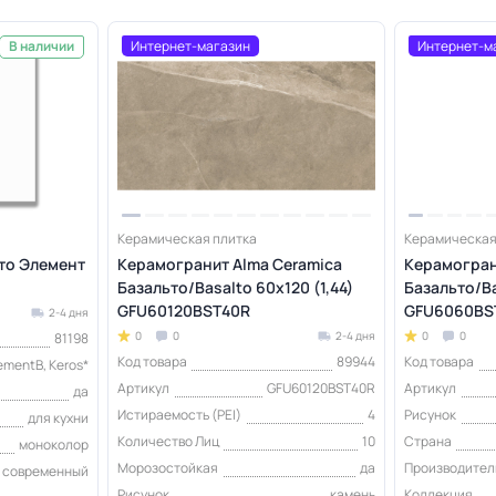
Интернет-магазин
Интернет-м
В наличии
Керамическая плитка
Керамическая
кто Элемент
Керамогранит Alma Ceramica
Керамогран
Базальто/Basalto 60х120 (1,44)
Базальто/Ba
GFU60120BST40R
GFU6060BS
2-4 дня
0
0
2-4 дня
0
0
81198
Код товара
89944
Код товара
ementB, Keros*
Артикул
GFU60120BST40R
Артикул
да
Истираемость (PEI)
4
Рисунок
для кухни
Количество Лиц
10
Страна
моноколор
Морозостойкая
да
Производител
современный
Рисунок
камень
Коллекция