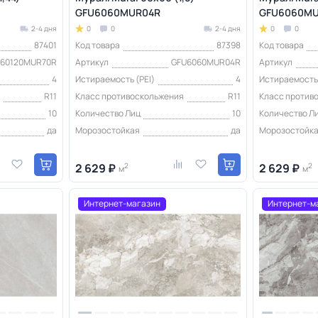
GFU6060MUR04R
GFU6060MU
2-4 дня
0
0
2-4 дня
0
0
87401
Код товара
87398
Код товара
U60120MUR70R
Артикул
GFU6060MUR04R
Артикул
4
Истираемость (PEI)
4
Истираемость 
я
R11
Класс противоскольжения
R11
Класс против
10
Количество Лиц
10
Количество Л
да
Морозостойкая
да
Морозостойк
2 629 ₽
2
2 629 ₽
2
м
м
Интернет-магазин
Интернет-м