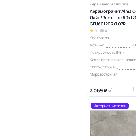
Керамическая плитка
Керамогранит Alma C
Лайн/Rock Line 60х120
GFU60120RKL07R
0
0
Код товара
Артикул
GF
Истираемость (PEI)
Класс противоскольжени
Количество Лиц
Морозостойкая
3 069 ₽
2
м
Интернет-магазин