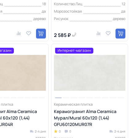
иц
18
Количество Лиц
12
ая
да
Морозостойкая
да
дерево
Рисунок
дерево
2 585 ₽
2
м
агазин
Интернет-магазин
 плитка
Керамическая плитка
ит Alma Ceramica
Керамогранит Alma Ceramica
 60х120 (1,44)
Мурал/Mural 60х120 (1,44)
UR04R
GFU60120MUR07R
2-4 дня
0
0
2-4 дня