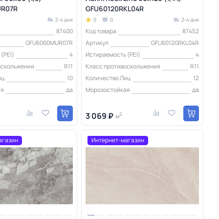
R07R
GFU60120RKL04R
2-4 дня
0
0
2-4 дня
87400
Код товара
87452
GFU6060MUR07R
Артикул
GFU60120RKL04R
(PEI)
4
Истираемость (PEI)
4
оскольжения
R11
Класс противоскольжения
R11
иц
10
Количество Лиц
12
ая
да
Морозостойкая
да
3 069 ₽
2
м
агазин
Интернет-магазин