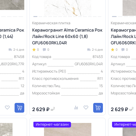
Керамическая плитка
Керамическая
eramica Рок
Керамогранит Alma Ceramica Рок
Керамогран
 (1,44)
Лайн/Rock Line 60х60 (1,8)
Лайн/Rock L
GFU6060RKL04R
GFU6060RK
2-4 дня
0
0
2-4 дня
0
0
87458
Код товара
87453
Код товара
U60120RKL77R
Артикул
GFU6060RKL04R
Артикул
4
Истираемость (PEI)
4
Истираемость 
я
R11
Класс противоскольжения
R11
Класс против
12
Количество Лиц
15
Количество Л
да
Морозостойкая
да
Морозостойк
2 629 ₽
2
2 629 ₽
2
м
м
Интернет-магазин
Интернет-м