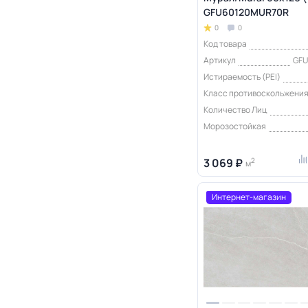
GFU60120MUR70R
0
0
Код товара
Артикул
GF
Истираемость (PEI)
Класс противоскольжени
Количество Лиц
Морозостойкая
3 069 ₽
2
м
Интернет-магазин