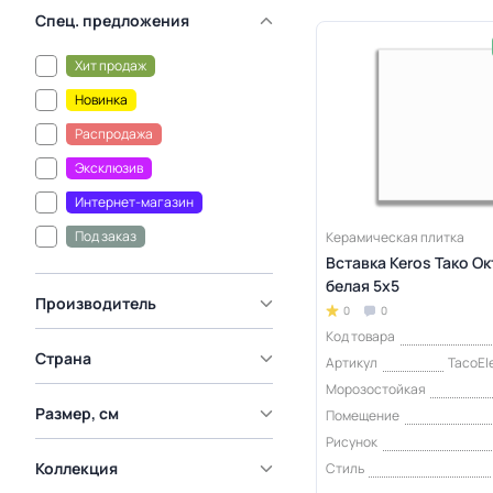
Спец. предложения
Хит продаж
Новинка
Распродажа
Эксклюзив
Интернет-магазин
Под заказ
Керамическая плитка
Вставка Keros Тако О
белая 5x5
Производитель
0
0
Код товара
Страна
Артикул
TacoEl
Морозостойкая
Размер, см
Помещение
Рисунок
Коллекция
Стиль