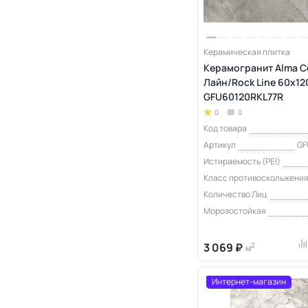
Керамическая плитка
Керамогранит Alma C
Лайн/Rock Line 60х120
GFU60120RKL77R
0
0
Код товара
Артикул
GF
Истираемость (PEI)
Класс противоскольжени
Количество Лиц
Морозостойкая
3 069 ₽
2
м
Интернет-магазин