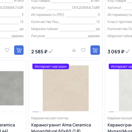
81959
Код товара
81961
Код товара
FA2090MLT40R
Артикул
GFA2090MLT48R
Артикул
3
Истираемость (PEI)
3
Истираемость 
12
Количество Лиц
12
Класс против
да
Морозостойкая
да
Количество Л
дерево
Рисунок
дерево
Морозостойк
2 585 ₽
2
3 069 ₽
2
м
м
Интернет-магазин
Интернет-м
Керамическая плитка
Керамическая
eramica
Керамогранит Alma Ceramica
Керамогран
,44)
Мурал/Mural 60х60 (1,8)
Мурал/Mural