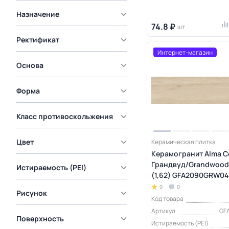
Назначение
74.8 ₽
шт
Ректификат
Интернет-магазин
Основа
Форма
Класс противоскольжения
Цвет
Керамическая плитка
Керамогранит Alma C
Грандвуд/Grandwood
Истираемость (PEI)
(1,62) GFA2090GRW04
0
0
Рисунок
Код товара
Артикул
GF
Поверхность
Истираемость (PEI)