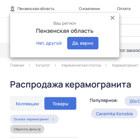
Пензенская область
О компании
Оплата
Ваш регион
Пензенская область
Нет, другой
Да, верно
Каталог
Дилерам
Акции
Стол заказ
Главная
Каталог
Керамическая плитка
Керамогранит
Распродажа керамогранита
Популярное:
20x1
Коллекции
Товары
Ceramika Konskie
Основа: керамогранит
Сбросить фильтр