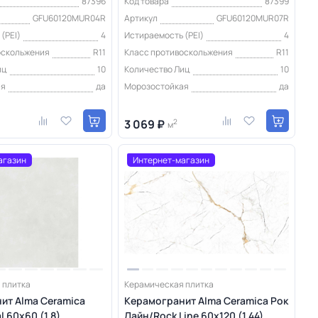
87396
Код товара
87399
GFU60120MUR04R
Артикул
GFU60120MUR07R
(PEI)
4
Истираемость (PEI)
4
оскольжения
R11
Класс противоскольжения
R11
иц
10
Количество Лиц
10
ая
да
Морозостойкая
да
3 069 ₽
2
м
агазин
Интернет-магазин
 плитка
Керамическая плитка
ит Alma Ceramica
Керамогранит Alma Ceramica Рок
 60х60 (1,8)
Лайн/Rock Line 60х120 (1,44)