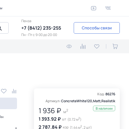
ты
Пенза
+7 (8412) 235-255
Способы связи
Пн - Пт c 9:00 до 20:00
Код:
86276
Артикул:
ConcreteWhite120,Matt,Realistik
1 936 ₽
В наличии
2
м
йн
1 393.92 ₽
2
шт
(0.72 м
)
2 787.84 ₽
2
кор
(1.44 м
, 2 шт)
3