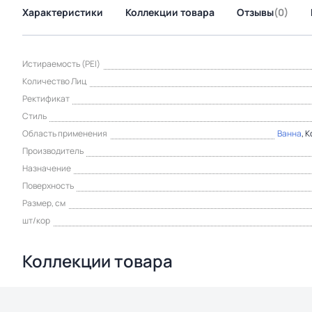
Характеристики
Коллекции товара
Отзывы
(0)
Истираемость (PEI)
Количество Лиц
Ректификат
Стиль
Область применения
Ванна
, 
Производитель
Назначение
Поверхность
Размер, см
шт/кор
Коллекции товара