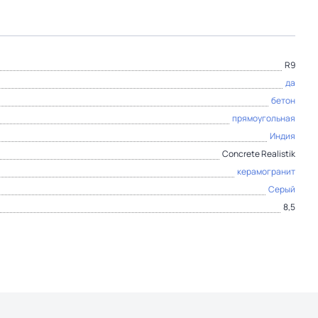
R9
да
бетон
прямоугольная
Индия
Concrete Realistik
керамогранит
Серый
8,5