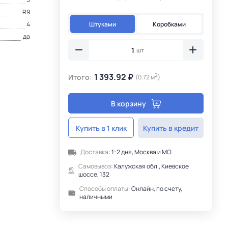
R9
Штуками
Коробками
4
да
шт
1 393.92 ₽
2
Итого:
(0.72 м
)
В корзину
Купить в 1 клик
Купить в кредит
Доставка:
1-2 дня, Москва и МО
Самовывоз:
Калужская обл., Киевское
шоссе, 132
Способы оплаты:
Онлайн, по счету,
наличными