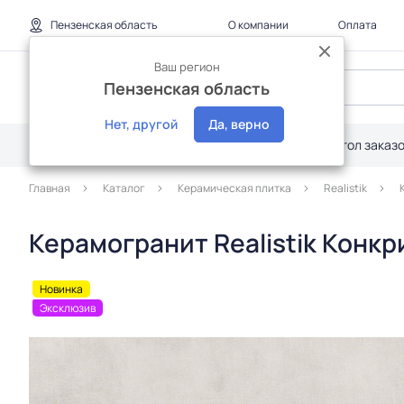
Пензенская область
О компании
Оплата
Ваш регион
Пензенская область
Нет, другой
Да, верно
Каталог
Дилерам
Акции
Стол заказ
Главная
Каталог
Керамическая плитка
Realistik
Керамогранит Realistik Конкр
Новинка
Эксклюзив