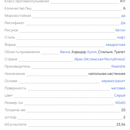
Класс противоскольжения
R11
Количество Лиц
6
Морозостойкая
да
Ректификат
Да
Рисунок
бетон
Стиль
лофт
Форма
квадратная
Область применения
Ванна
, Коридор,
Кухня
, Спальня, Туалет
Страна
Иран (Исламская Республика)
Производитель
Realistik
Назначение
напольная,настенная
Основа
керамогранит
Поверхность
матовая
Цвет
Серый
Размер, см
60x60
Толщина, мм
20
шт/кор
2
М2 в паллете
23,04