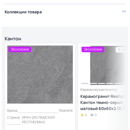
Коллекции товара
Кантон
Эксклюзив
Эксклюзив
В нали
Керамическая плитка
Керамогранит Realistik
Кантон темно-серый
матовый 60x60x2 (0,72)
Бренд
Realistik
0
0
Страна
ИРАН (ИСЛАМСКАЯ
РЕСПУБЛИКА)