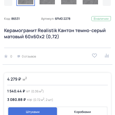
Код:
86531
Артикул:
6FMD 2278
В наличии
Керамогранит Realistik Кантон темно-серый
матовый 60x60x2 (0,72)
0
0 отзывов
2
4 279 ₽
м
2
1 540.44 ₽
шт
(0.36 м
)
2
3 080.88 ₽
кор
(0.72 м
, 2 шт)
Штуками
Коробками