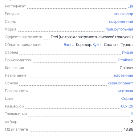
Ректификат
Да
Рисунок
моноколор
Стиль
современный
Форма
прямоугольная
Эффект поверхности
Feel (матовая поверхность с мелкой гранулой)
Область применения
Ванна
, Коридор,
Кухня
, Спальня, Туалет
Страна
Индия
Производитель
Realistik
Коллекция
Colorav
Назначение
настенная
Основа
керамогранит
Поверхность
матовая
Цвет
Серый
Размер, см
60x120
Толщина, мм
9
шт/кор
2
М2 в паллете
48,96