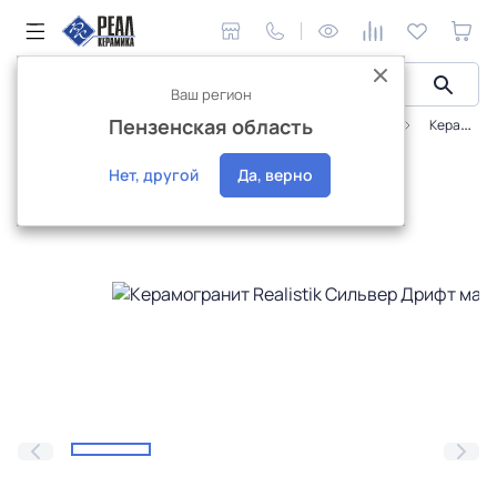
Ваш регион
Пензенская область
Керамическая плитка
Realistik
Сильвер Дрифт
Керамогранит Realistik Сильвер Дрифт матовый 60x120 (1,44)
Новинка
Нет, другой
Да, верно
Эксклюзив