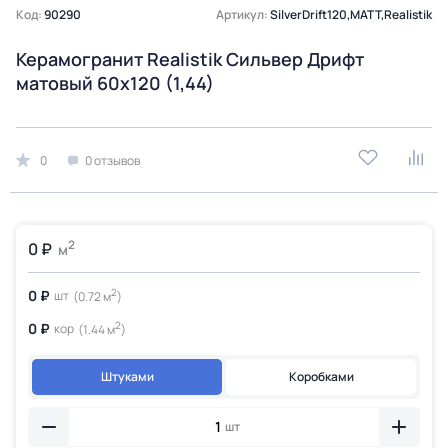
Код:
90290
Артикул:
SilverDrift120,MATT,Realistik
Керамогранит Realistik Сильвер Дрифт
матовый 60x120 (1,44)
0
0 отзывов
2
0 ₽
м
2
0 ₽
шт
(0.72 м
)
2
0 ₽
кор
(1.44 м
)
Штуками
Коробками
шт