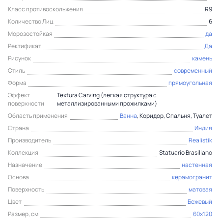
Класс противоскольжения
R9
Количество Лиц
6
Морозостойкая
да
Ректификат
Да
Рисунок
камень
Стиль
современный
Форма
прямоугольная
Эффект
Textura Carving (легкая структура с
поверхности
металлизированными прожилками)
Область применения
Ванна
, Коридор, Спальня, Туалет
Страна
Индия
Производитель
Realistik
Коллекция
Statuario Brasiliano
Назначение
настенная
Основа
керамогранит
Поверхность
матовая
Цвет
Бежевый
Размер, см
60x120