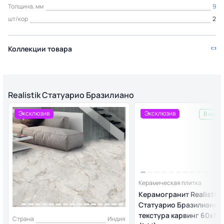
Толщина, мм
9
шт/кор
2
Коллекции товара
Realistik Статуарио Бразилиано
Эксклюзив
Эксклюзив
В нали
Керамическая плитка
Керамогранит Realistik
Статуарио Бразилиано
текстура карвинг 60x12
Страна
Индия