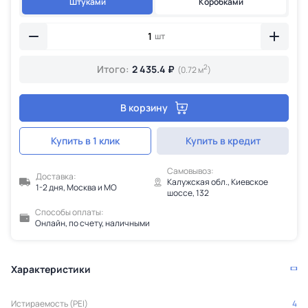
Штуками
Коробками
шт
2
Итого:
2 435.4 ₽
(0.72 м
)
В корзину
Купить в 1 клик
Купить в кредит
Самовывоз:
Доставка:
Калужская обл., Киевское
1-2 дня, Москва и МО
шоссе, 132
Способы оплаты:
Онлайн, по счету, наличными
Характеристики
Истираемость (PEI)
4