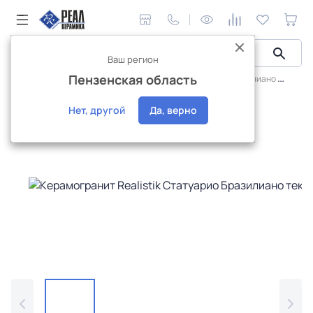
Ваш регион
Пензенская область
Керамическая плитка
Realistik
Статуарио Бразилиано
Ке
Эксклюзив
Нет, другой
Да, верно