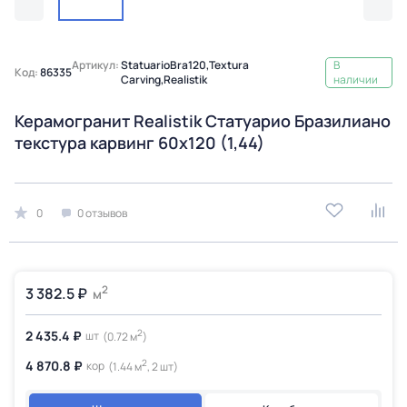
Артикул:
StatuarioBra120,Textura
В
Код:
86335
Carving,Realistik
наличии
Керамогранит Realistik Статуарио Бразилиано
текстура карвинг 60x120 (1,44)
0
0 отзывов
2
3 382.5 ₽
м
2
2 435.4 ₽
шт
(0.72 м
)
2
4 870.8 ₽
кор
(1.44 м
, 2 шт)