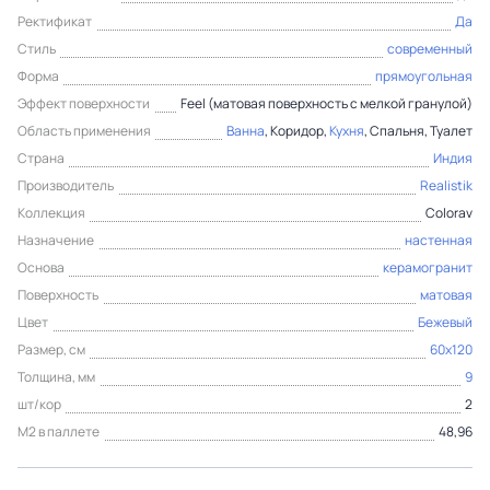
Ректификат
Да
Стиль
современный
Форма
прямоугольная
Эффект поверхности
Feel (матовая поверхность с мелкой гранулой)
Область применения
Ванна
, Коридор,
Кухня
, Спальня, Туалет
Страна
Индия
Производитель
Realistik
Коллекция
Colorav
Назначение
настенная
Основа
керамогранит
Поверхность
матовая
Цвет
Бежевый
Размер, см
60x120
Толщина, мм
9
шт/кор
2
М2 в паллете
48,96