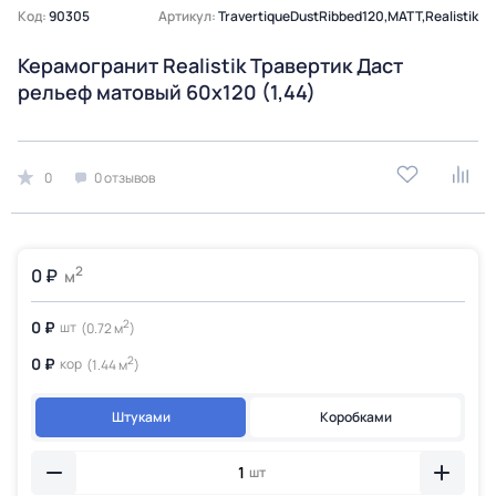
Код:
90305
Артикул:
TravertiqueDustRibbed120,MATT,Realistik
Керамогранит Realistik Травертик Даст
рельеф матовый 60x120 (1,44)
0
0 отзывов
2
0 ₽
м
2
0 ₽
шт
(0.72 м
)
2
0 ₽
кор
(1.44 м
)
Штуками
Коробками
шт