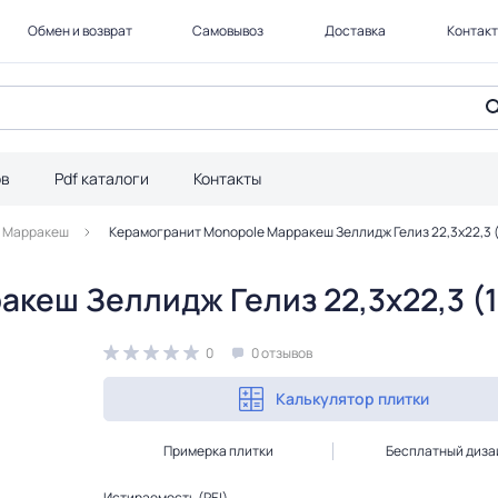
Обмен и возврат
Самовывоз
Доставка
Контак
ов
Pdf каталоги
Контакты
Марракеш
Керамогранит Monopole Марракеш Зеллидж Гелиз 22,3x22,3 (
кеш Зеллидж Гелиз 22,3x22,3 (1,
0
0 отзывов
Калькулятор плитки
Примерка плитки
Бесплатный диза
Истираемость (PEI)