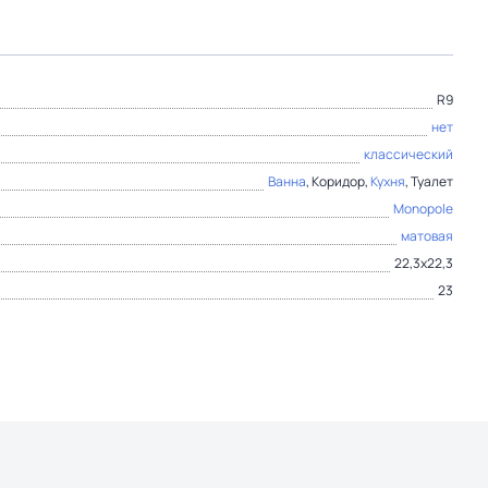
R9
нет
классический
Ванна
, Коридор,
Кухня
, Туалет
Monopole
матовая
22,3x22,3
23