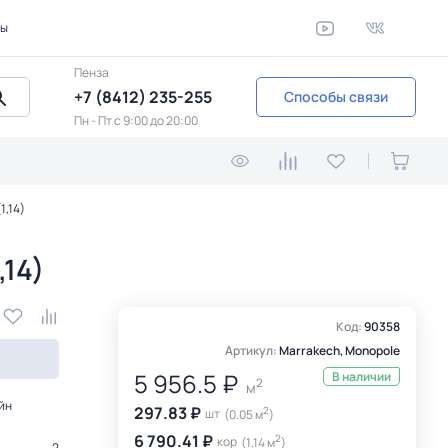
ты
Пенза
+7 (8412) 235-255
Способы связи
Пн - Пт c 9:00 до 20:00
1,14)
14)
Код:
90358
Артикул:
Marrakech, Monopole
5 956.5 ₽
В наличии
2
м
йн
297.83 ₽
2
шт
(0.05 м
)
6 790.41 ₽
2
кор
(1.14 м
)
2