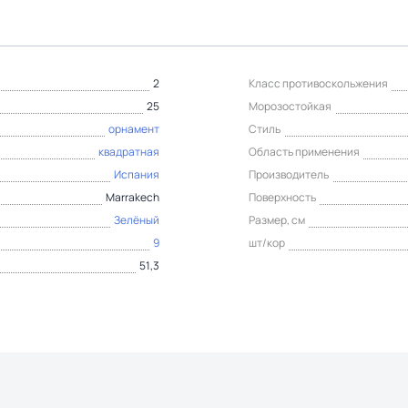
2
Класс противоскольжения
25
Морозостойкая
орнамент
Стиль
квадратная
Область применения
Испания
Производитель
Marrakech
Поверхность
Зелёный
Размер, см
9
шт/кор
51,3