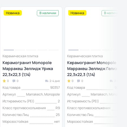
Новинка
Новинка
В наличии
В наличии
Керамическая плитка
Керамическая плитка
Керамогранит Monopole
Керамогранит Monopole
Марракеш Зеллидж Урика
Марракеш Зеллидж Гелиз
22,3x22,3 (1,14)
22,3x22,3 (1,14)
0
0
2-4 дня
0
0
2-4 дня
Код товара
90357
Код товара
90358
Артикул
Marrakech, Monopole
Артикул
Marrakech, Monopole
Истираемость (PEI)
2
Истираемость (PEI)
2
Класс противоскольжения
R9
Класс противоскольжения
R9
Количество Лиц
25
Количество Лиц
25
Морозостойкая
нет
Морозостойкая
нет