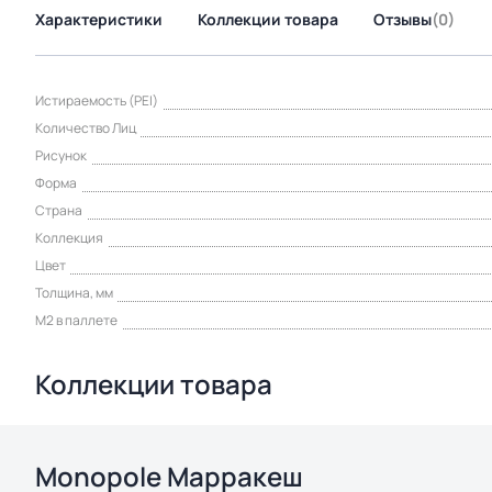
Характеристики
Коллекции товара
Отзывы
(0)
Истираемость (PEI)
Количество Лиц
Рисунок
Форма
Страна
Коллекция
Цвет
Толщина, мм
М2 в паллете
Коллекции товара
Monopole Марракеш