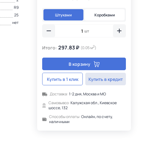
R9
Штуками
Коробками
25
нет
шт
297.83 ₽
2
Итого:
(0.05 м
)
В корзину
Купить в 1 клик
Купить в кредит
Доставка:
1-2 дня, Москва и МО
Самовывоз:
Калужская обл., Киевское
шоссе, 132
Способы оплаты:
Онлайн, по счету,
наличными