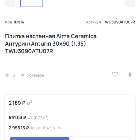
Код:
87014
Артикул:
TWU3090ATU07R
Плитка настенная Alma Ceramica
Антурин/Anturin 30х90 (1,35)
TWU3090ATU07R
0
0 отзывов
2
2 189 ₽
м
2
591.03 ₽
шт
(0.27 м
)
2
2 955.15 ₽
кор
(1.35 м
, 5 шт)