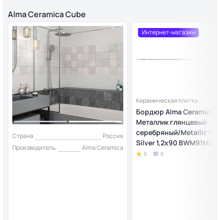
Alma Ceramica Cube
Интернет-магазин
Керамическая плитка
Бордюр Alma Ceramica
Металлик глянцевый
серебряный/Metallic Gl
Страна
Россия
Silver 1,2х90 BWM91MET
Производитель
Alma Ceramica
0
0