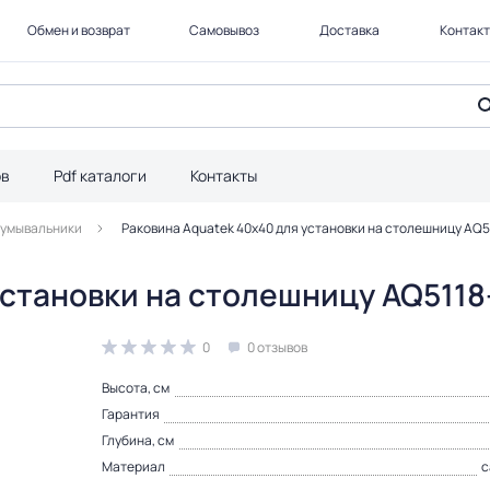
Обмен и возврат
Самовывоз
Доставка
Контак
ов
Pdf каталоги
Контакты
 умывальники
Раковина Aquatek 40х40 для установки на столешницу AQ
установки на столешницу AQ511
0
0 отзывов
Высота, см
Гарантия
Глубина, см
Материал
с