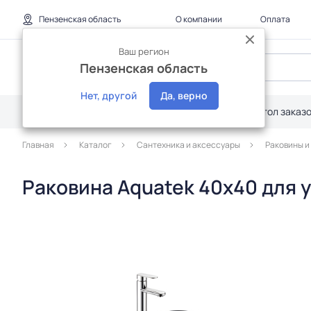
Пензенская область
О компании
Оплата
Ваш регион
Пензенская область
Нет, другой
Да, верно
Каталог
Дилерам
Акции
Стол заказ
Главная
Каталог
Сантехника и аксессуары
Раковины и
Раковина Aquatek 40х40 для 