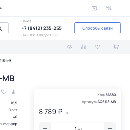
ты
Пенза
+7 (8412) 235-255
Способы связи
Пн - Пт c 9:00 до 20:00
5118-MB
8-MB
Код:
86580
Артикул:
AQ5118-MB
16,5
8 789 ₽
10 лет
шт
40
анфарфор
шт