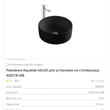
Сантехника и аксессуары
Раковина Aquatek 40х40 для установки на столешницу
AQ5118-MB
0
0
2-4 дня
Код товара
86580
Артикул
AQ5118-MB
Высота, см
16,5
Гарантия
10 лет