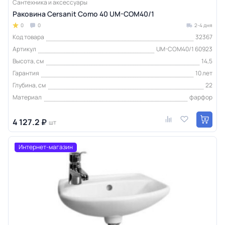
Сантехника и аксессуары
Раковина Cersanit Como 40 UM-COM40/1
0
0
2-4 дня
Код товара
32367
Артикул
UM-COM40/1 60923
Высота, см
14,5
Гарантия
10 лет
Глубина, см
22
Материал
фарфор
4 127.2 ₽
шт
Интернет-магазин