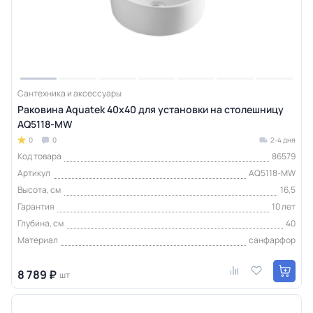
Сантехника и аксессуары
Раковина Aquatek 40х40 для установки на столешницу
AQ5118-MW
0
0
2-4 дня
Код товара
86579
Артикул
AQ5118-MW
Высота, см
16,5
Гарантия
10 лет
Глубина, см
40
Материал
санфарфор
8 789 ₽
шт