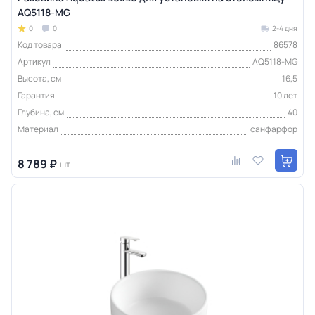
AQ5118-MG
0
0
2-4 дня
Код товара
86578
Артикул
AQ5118-MG
Высота, см
16,5
Гарантия
10 лет
Глубина, см
40
Материал
санфарфор
8 789 ₽
шт