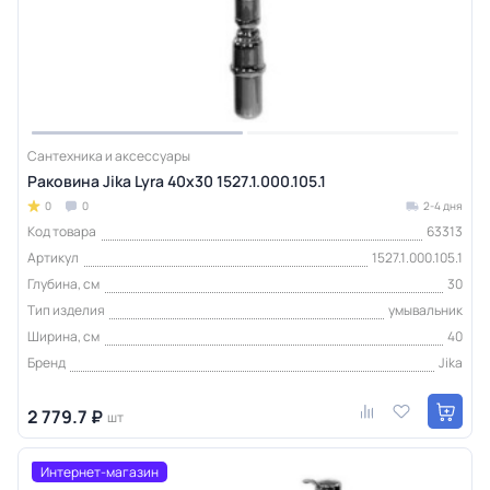
Сантехника и аксессуары
Раковина Jika Lyra 40x30 1527.1.000.105.1
0
0
2-4 дня
Код товара
63313
Артикул
1527.1.000.105.1
Глубина, см
30
Тип изделия
умывальник
Ширина, см
40
Бренд
Jika
2 779.7 ₽
шт
Интернет-магазин