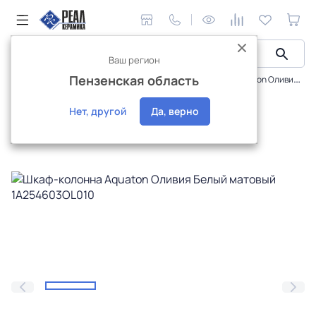
Ваш регион
Пензенская область
Мебель для ванной
Пеналы
Шкаф-колонна Aquaton Оливия Белый матовый 1A254603OL010
Нет, другой
Да, верно