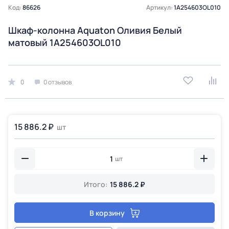
Код:
86626
Артикул:
1A254603OL010
Шкаф-колонна Aquaton Оливия Белый
матовый 1A254603OL010
0
0 отзывов
15 886.2 ₽
шт
шт
Итого:
15 886.2 ₽
В корзину