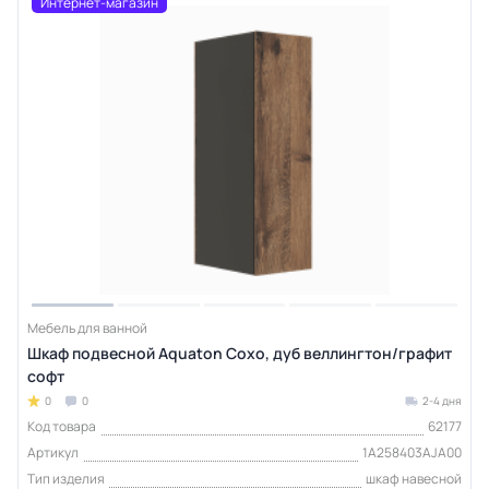
Интернет-магазин
Мебель для ванной
Шкаф подвесной Aquaton Сохо, дуб веллингтон/графит
софт
0
0
2-4 дня
Код товара
62177
Артикул
1A258403AJA00
Тип изделия
шкаф навесной