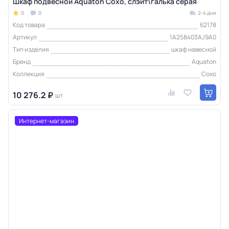
Шкаф подвесной Aquaton Сохо, слэйт\галька серая
0
0
2-4 дня
Код товара
62178
Артикул
1A258403AJ9A0
Тип изделия
шкаф навесной
Бренд
Aquaton
Коллекция
Сохо
10 276.2 ₽
шт
Интернет-магазин