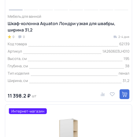
Мебель для ванной
Шкаф-колонна Aquaton Лондри узкая для швабры,
ширина 31,2
0
0
2-4 дня
Код товара
62139
Артикул
1A260603LH010
Высота, см
195
Глубина, см
38
Тип изделия
пенал
Ширина, см
31,2
11 398.2 ₽
шт
Интернет-магазин