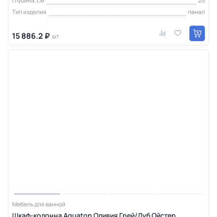
Глубина, см
25
Тип изделия
пенал
15 886.2 ₽
шт
Мебель для ванной
Шкаф-колонна Aquaton Оливия Грей/Дуб Ойстер