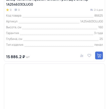
1A254603OLUG0
0
0
2-4 дня
Код товара
86625
Артикул
1A254603OLUG0
Высота, см
160
Гарантия
3 года
Глубина, см
25
Тип изделия
пенал
15 886.2 ₽
шт