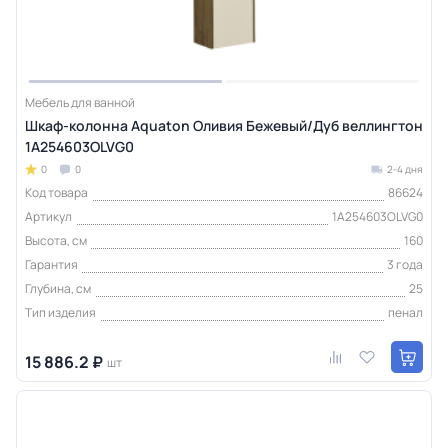
Мебель для ванной
Шкаф-колонна Aquaton Оливия Бежевый/Дуб веллингтон
1A254603OLVG0
0
0
2-4 дня
Код товара
86624
Артикул
1A254603OLVG0
Высота, см
160
Гарантия
3 года
Глубина, см
25
Тип изделия
пенал
15 886.2 ₽
шт