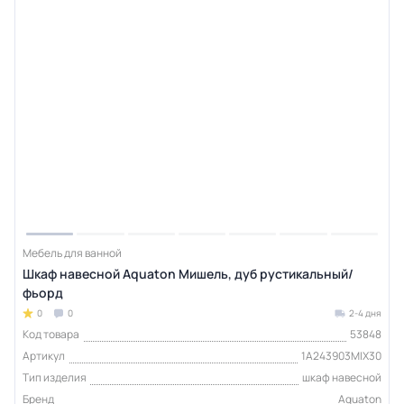
Мебель для ванной
Шкаф навесной Aquaton Мишель, дуб рустикальный/
фьорд
0
0
2-4 дня
Код товара
53848
Артикул
1A243903MIX30
Тип изделия
шкаф навесной
Бренд
Aquaton