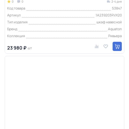
0
0
2-4 дня
Код товара
53847
Артикул
1A239203RVX20
Тип изделия
шкаф навесной
Бренд
Aquaton
Коллекция
Ривьера
23 980 ₽
шт