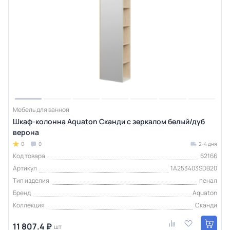
Мебель для ванной
Шкаф-колонна Aquaton Сканди с зеркалом белый/дуб
верона
0
0
2-4 дня
Код товара
62166
Артикул
1A253403SDB20
Тип изделия
пенал
Бренд
Aquaton
Коллекция
Сканди
11 807.4 ₽
шт