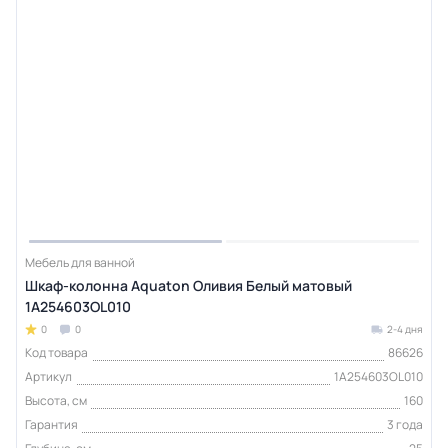
Мебель для ванной
Шкаф-колонна Aquaton Оливия Белый матовый
1A254603OL010
0
0
2-4 дня
Код товара
86626
Артикул
1A254603OL010
Высота, см
160
Гарантия
3 года