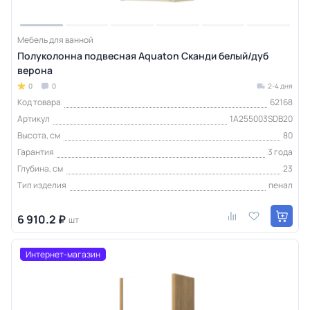
Мебель для ванной
Полуколонна подвесная Aquaton Сканди белый/дуб
верона
0
0
2-4 дня
Код товара
62168
Артикул
1A255003SDB20
Высота, см
80
Гарантия
3 года
Глубина, см
23
Тип изделия
пенал
6 910.2 ₽
шт
Интернет-магазин