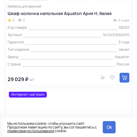
Мебель для ванной
Шкаф-колонна напольная Aquaton Ария Н, белая
0
0
2-4 дня
Код товара
58202
Артикул
1A124303AA010
Гарантия
3 года
Тип изделия
пенал
Бренд
Aquaton
Страна
Россия
29 029 ₽
шт
Интернет-магазин
Мы используем cookie, чтобы улучшить сайт.
Ok
Продолжая навигацию по сайту, вы соглашаетесь с
правилами использования
cookie.