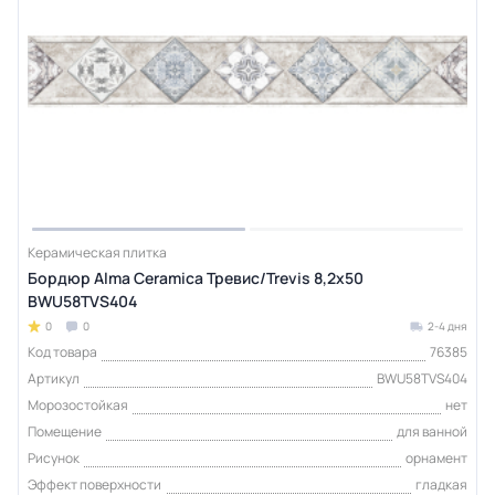
Керамическая плитка
Бордюр Alma Ceramica Тревис/Trevis 8,2х50
BWU58TVS404
0
0
2-4 дня
Код товара
76385
Артикул
BWU58TVS404
Морозостойкая
нет
Помещение
для ванной
Рисунок
орнамент
Эффект поверхности
гладкая