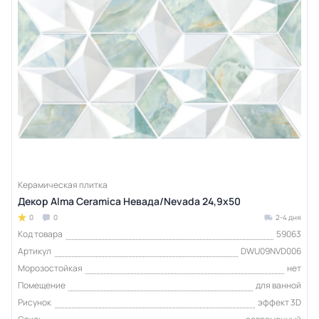
Керамическая плитка
Декор Alma Ceramica Невада/Nevada 24,9x50
0
0
2-4 дня
Код товара
59063
Артикул
DWU09NVD006
Морозостойкая
нет
Помещение
для ванной
Рисунок
эффект 3D