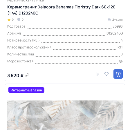
Керамическая плитка
Керамогранит Delacora Bahamas Floristry Dark 60x120
(1,44) D120240G
0
0
2-4 дня
Код товара
86993
Артикул
D120240G
Истираемость (PEI)
4
Класс противоскольжения
R11
Количество Лиц
8
Морозостойкая
да
3 520 ₽
2
м
Интернет-магазин