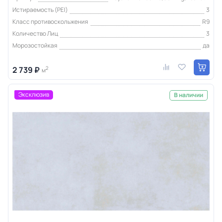
Истираемость (PEI)
3
Класс противоскольжения
R9
Количество Лиц
3
Морозостойкая
да
2 739 ₽
2
м
Эксклюзив
В наличии