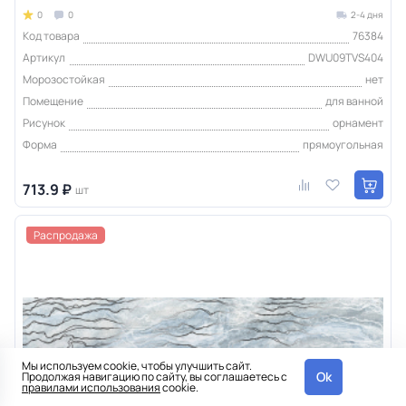
0
0
2-4 дня
Код товара
76384
Артикул
DWU09TVS404
Морозостойкая
нет
Помещение
для ванной
Рисунок
орнамент
Форма
прямоугольная
713.9 ₽
шт
Распродажа
Мы используем cookie, чтобы улучшить сайт.
Ok
Продолжая навигацию по сайту, вы соглашаетесь с
правилами использования
cookie.