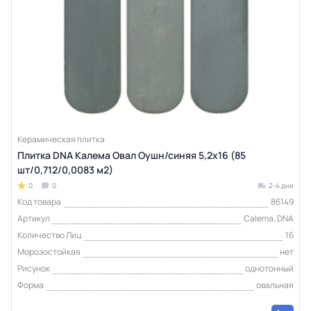
Керамическая плитка
Плитка DNA Калема Овал Оушн/синяя 5,2х16 (85
шт/0,712/0,0083 м2)
0
0
2-4 дня
Код товара
86149
Артикул
Calema, DNA
Количество Лиц
16
Морозостойкая
нет
Рисунок
однотонный
Форма
овальная