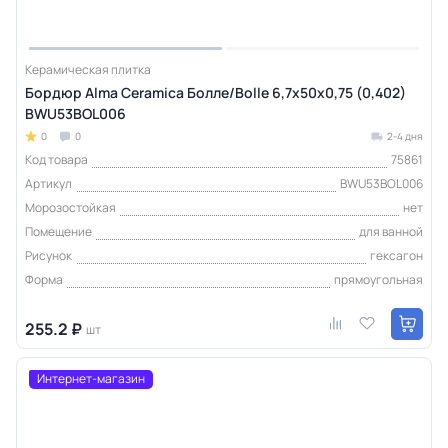
Керамическая плитка
Бордюр Alma Ceramica Болле/Bolle 6,7х50х0,75 (0,402)
BWU53BOL006
0
0
2-4 дня
Код товара
75861
Артикул
BWU53BOL006
Морозостойкая
нет
Помещение
для ванной
Рисунок
гексагон
Форма
прямоугольная
255.2 ₽
шт
Интернет-магазин