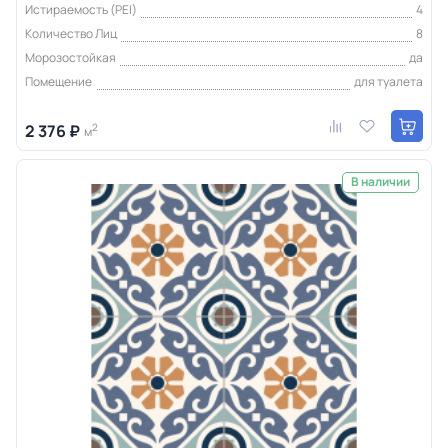
Истираемость (PEI)
4
Количество Лиц
8
Морозостойкая
да
Помещение
для туалета
2 376 ₽
2
м
В наличии