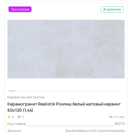
Эксклюзив
В наличии
Керамическая плитка
Керамогранит Realistik Роялиш белый матовый карвинг
60x120 (1,44)
0
0
2-4 дня
Код товара
86279
Артикул
RoyalishBianco120,Carving,Realistik