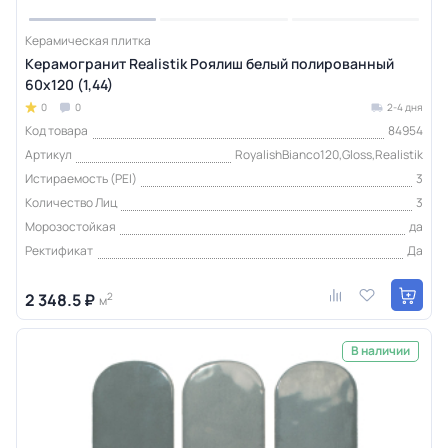
Керамическая плитка
Керамогранит Realistik Роялиш белый полированный
60x120 (1,44)
0
0
2-4 дня
Код товара
84954
Артикул
RoyalishBianco120,Gloss,Realistik
Истираемость (PEI)
3
Количество Лиц
3
Морозостойкая
да
Ректификат
Да
2 348.5 ₽
2
м
В наличии