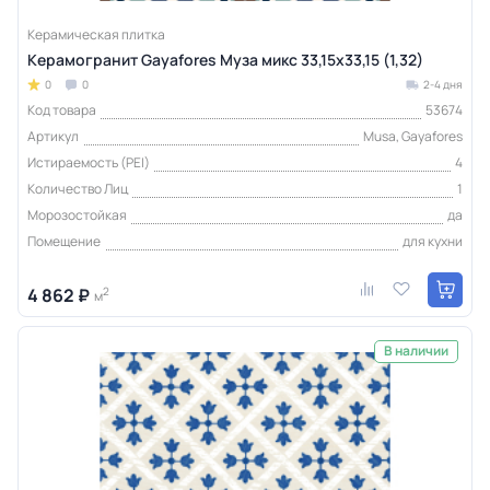
Керамическая плитка
Керамогранит Gayafores Муза микс 33,15x33,15 (1,32)
0
0
2-4 дня
Код товара
53674
Артикул
Musa, Gayafores
Истираемость (PEI)
4
Количество Лиц
1
Морозостойкая
да
Помещение
для кухни
4 862 ₽
2
м
В наличии