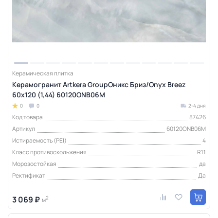
Керамическая плитка
Керамогранит Artkera GroupОникс Бриз/Onyx Breez
60х120 (1,44) 60120ONB06M
0
0
2-4 дня
Код товара
87426
Артикул
60120ONB06M
Истираемость (PEI)
4
Класс противоскольжения
R11
Морозостойкая
да
Ректификат
Да
3 069 ₽
2
м