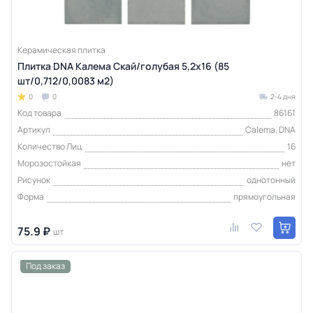
Керамическая плитка
Плитка DNA Калема Скай/голубая 5,2х16 (85
шт/0,712/0,0083 м2)
0
0
2-4 дня
Код товара
86161
Артикул
Calema, DNA
Количество Лиц
16
Морозостойкая
нет
Рисунок
однотонный
Форма
прямоугольная
75.9 ₽
шт
Под заказ