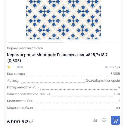
Керамическая плитка
Керамогранит Monopole Гваделупа синий 18,7x18,7
(0,805)
0
0
2-4 дня
Код товара
81205
Артикул
Guadalupe, Monopole
Истираемость (PEI)
4
Класс противоскольжения
R10
Количество Лиц
1
Морозостойкая
да
6 000.5 ₽
2
м