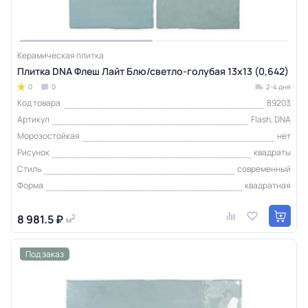
Керамическая плитка
Плитка DNA Флеш Лайт Блю/светло-голубая 13x13 (0,642)
0
0
2-4 дня
Код товара
89203
Артикул
Flash, DNA
Морозостойкая
нет
Рисунок
квадраты
Стиль
современный
Форма
квадратная
8 981.5 ₽
2
м
Под заказ