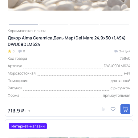
Керамическая плитка
Декор Alma Ceramica Дель Мар/Del Mare 24,9х50 (1,494)
DWU09DLM624
0
0
2-4 дня
Код товара
75940
Артикул
DWU09DLM624
Морозостойкая
нет
Помещение
для ванной
Рисунок
с рисунком
Форма
прямоугольная
713.9 ₽
шт
Интернет-магазин