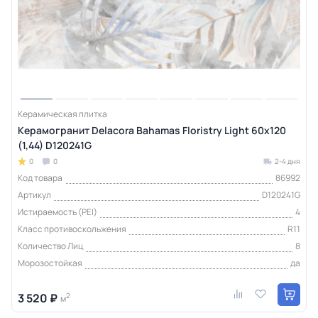
Керамическая плитка
Керамогранит Delacora Bahamas Floristry Light 60x120
(1,44) D120241G
0
0
2-4 дня
Код товара
86992
Артикул
D120241G
Истираемость (PEI)
4
Класс противоскольжения
R11
Количество Лиц
8
Морозостойкая
да
3 520 ₽
2
м