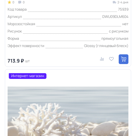
0
0
2-4 дня
Код товара
75939
Артикул
DWU09DLM604
Морозостойкая
нет
Рисунок
с рисунком
Форма
прямоугольная
Эффект поверхности
Glossy (глянцевый блеск)
713.9 ₽
шт
Интернет-магазин