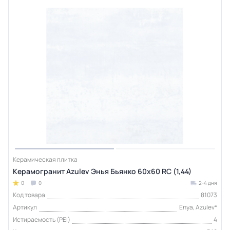
Керамическая плитка
Керамогранит Azulev Энья Бьянко 60x60 RС (1,44)
0
0
2-4 дня
Код товара
81073
Артикул
Enya, Azulev*
Истираемость (PEI)
4