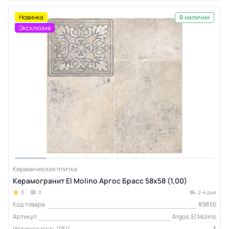
Новинка
В наличии
Эксклюзив
Керамическая плитка
Керамогранит El Molino Аргос Брасс 58x58 (1,00)
0
0
2-4 дня
Код товара
89836
Артикул
Argos, El Molino
Истираемость (PEI)
3