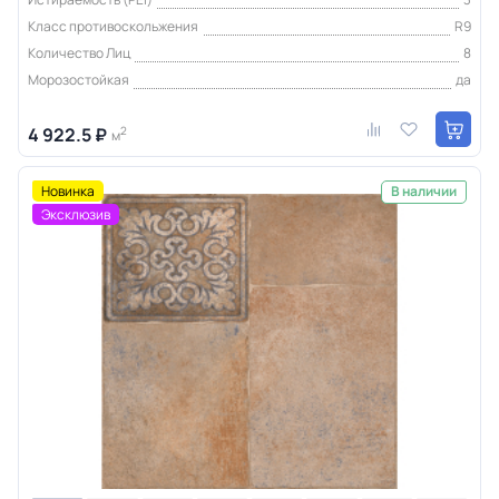
Класс противоскольжения
R9
Количество Лиц
8
Морозостойкая
да
4 922.5 ₽
2
м
Новинка
В наличии
Эксклюзив