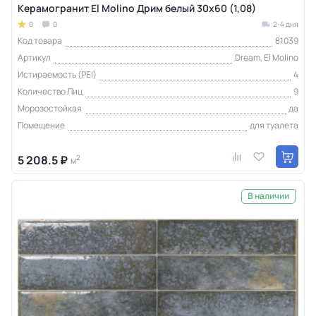
Керамогранит El Molino Дрим белый 30x60 (1,08)
0
0
2-4 дня
Код товара
81039
Артикул
Dream, El Molino
Истираемость (PEI)
4
Количество Лиц
9
Морозостойкая
да
Помещение
для туалета
5 208.5 ₽
2
м
В наличии