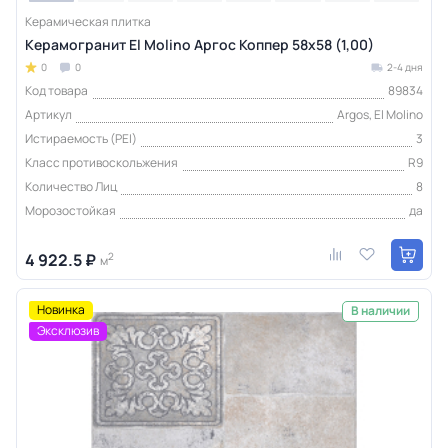
Керамическая плитка
Керамогранит El Molino Аргос Коппер 58x58 (1,00)
0
0
2-4 дня
Код товара
89834
Артикул
Argos, El Molino
Истираемость (PEI)
3
Класс противоскольжения
R9
Количество Лиц
8
Морозостойкая
да
4 922.5 ₽
2
м
Новинка
В наличии
Эксклюзив