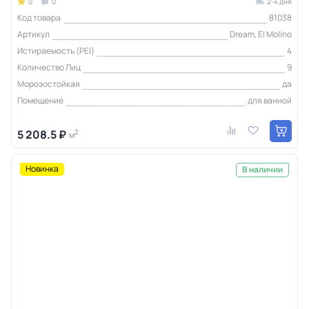
0
0
2-4 дня
Код товара
81038
Артикул
Dream, El Molino
Истираемость (PEI)
4
Количество Лиц
9
Морозостойкая
да
Помещение
для ванной
5 208.5 ₽
2
м
Новинка
В наличии