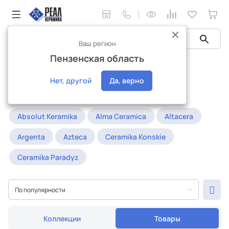
Ваш регион
Пензенская область
Керамическая плитка
Керамогранит
El Molino
Керамогранит El Molino
Нет, другой
Да, верно
Популярное:
20x120
25x25
30x90
Absolut Keramika
Alma Ceramica
Altacera
Argenta
Azteca
Ceramika Konskie
Ceramika Paradyz
По популярности
Коллекции
Товары