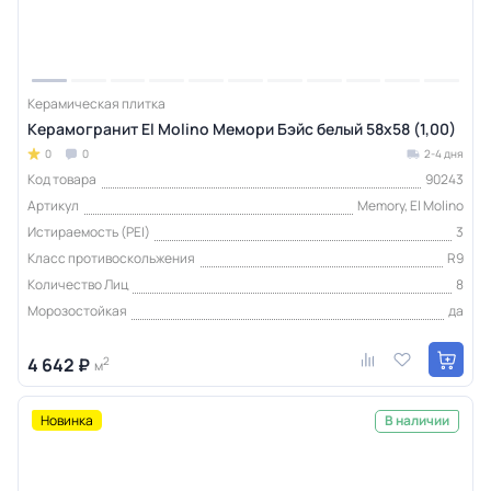
Керамическая плитка
Керамогранит El Molino Мемори Бэйс белый 58x58 (1,00)
0
0
2-4 дня
Код товара
90243
Артикул
Memory, El Molino
Истираемость (PEI)
3
Класс противоскольжения
R9
Количество Лиц
8
Морозостойкая
да
4 642 ₽
2
м
Новинка
В наличии