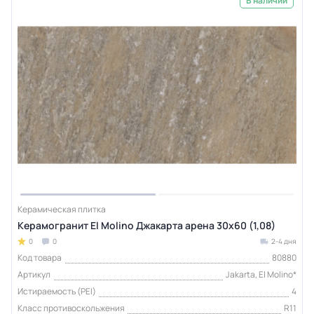
В наличии
Керамическая плитка
Керамогранит El Molino Джакарта арена 30x60 (1,08)
0
0
2-4 дня
Код товара
80880
Артикул
Jakarta, El Molino*
Истираемость (PEI)
4
Класс противоскольжения
R11