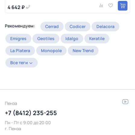
4 642 ₽
2
м
Рекомендуем:
Cerrad
Codicer
Delacora
Emigres
Geotiles
Idalgo
Keratile
La Platera
Monopole
New Trend
Все теги
Пенза
+7 (8412) 235-255
Пн - Пт c 9:00 до 20:00
г. Пенза