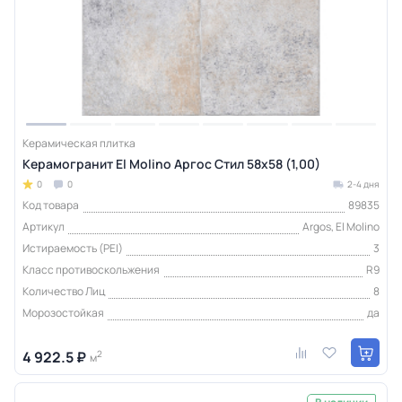
Керамическая плитка
Керамогранит El Molino Аргос Стил 58x58 (1,00)
0
0
2-4 дня
Код товара
89835
Артикул
Argos, El Molino
Истираемость (PEI)
3
Класс противоскольжения
R9
Количество Лиц
8
Морозостойкая
да
4 922.5 ₽
2
м