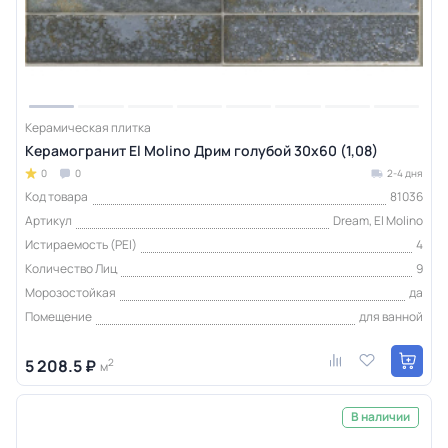
Керамическая плитка
Керамогранит El Molino Дрим голубой 30x60 (1,08)
0
0
2-4 дня
Код товара
81036
Артикул
Dream, El Molino
Истираемость (PEI)
4
Количество Лиц
9
Морозостойкая
да
Помещение
для ванной
5 208.5 ₽
2
м
В наличии