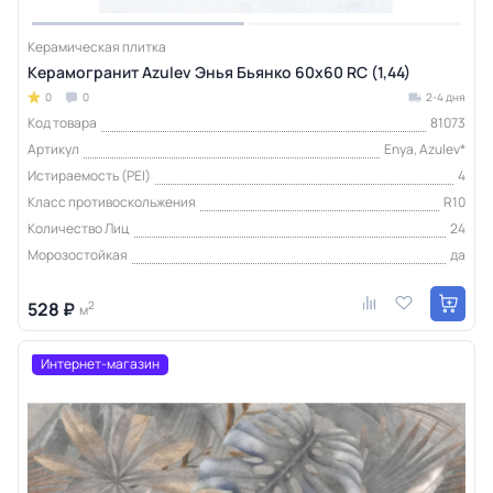
Керамическая плитка
Керамогранит Azulev Энья Бьянко 60x60 RС (1,44)
0
0
2-4 дня
Код товара
81073
Артикул
Enya, Azulev*
Истираемость (PEI)
4
Класс противоскольжения
R10
Количество Лиц
24
Морозостойкая
да
528 ₽
2
м
Интернет-магазин