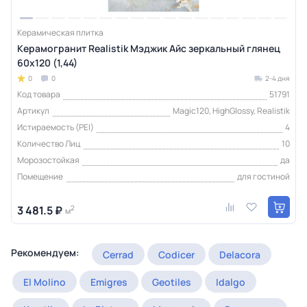
Керамическая плитка
Керамогранит Realistik Мэджик Айс зеркальный глянец
60х120 (1,44)
0
0
2-4 дня
Код товара
51791
Артикул
Magic120, HighGlossy, Realistik
Истираемость (PEI)
4
Количество Лиц
10
Морозостойкая
да
Помещение
для гостиной
3 481.5 ₽
2
м
Рекомендуем:
Cerrad
Codicer
Delacora
El Molino
Emigres
Geotiles
Idalgo