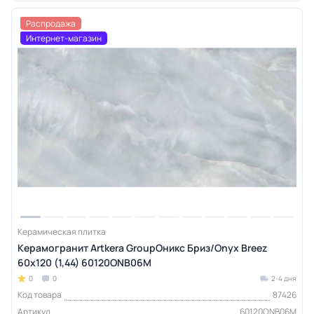
Распродажа
Интернет-магазин
Керамическая плитка
Керамогранит Artkera GroupОникс Бриз/Onyx Breez
60х120 (1,44) 60120ONB06M
0
0
2-4 дня
Код товара
87426
Артикул
60120ONB06M