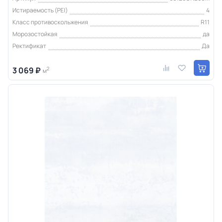
Истираемость (PEI)
4
Класс противоскольжения
R11
Морозостойкая
да
Ректификат
Да
3 069 ₽
2
м