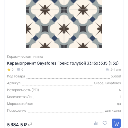
Керамическая плитка
Керамогранит Gayafores Грейс голубой 33,15x33,15 (1,32)
0
0
2-4 дня
Код товара
53669
Артикул
Grace, Gayafores
Истираемость (PEI)
4
Количество Лиц
1
Морозостойкая
да
Помещение
для кухни
5 384.5 ₽
2
м