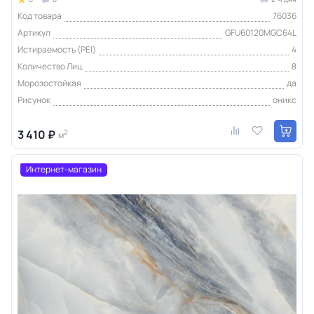
Код товара
76036
Артикул
GFU60120MGC64L
Истираемость (PEI)
4
Количество Лиц
8
Морозостойкая
да
Рисунок
оникс
3 410 ₽
2
м
Интернет-магазин