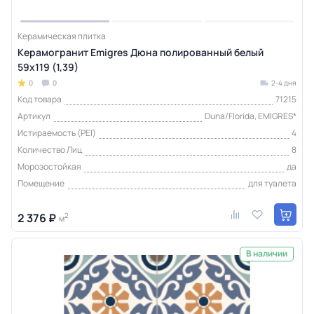
Керамическая плитка
Керамогранит Emigres Дюна полированный белый
59x119 (1,39)
0
0
2-4 дня
Код товара
71215
Артикул
Duna/Florida, EMIGRES*
Истираемость (PEI)
4
Количество Лиц
8
Морозостойкая
да
Помещение
для туалета
2 376 ₽
2
м
В наличии