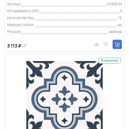
Артикул
D12057M
Истираемость (PEI)
3
Количество Лиц
12
Морозостойкая
да
Рисунок
мрамор
3 113 ₽
2
м
В наличии