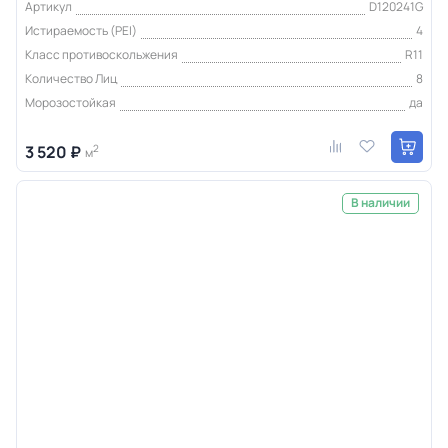
Артикул
D120241G
Истираемость (PEI)
4
Класс противоскольжения
R11
Количество Лиц
8
Морозостойкая
да
3 520 ₽
2
м
В наличии