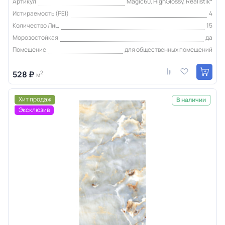
Артикул
Magic60, HighGlossy, Realistik*
Истираемость (PEI)
4
Количество Лиц
15
Морозостойкая
да
Помещение
для общественных помещений
528 ₽
2
м
Хит продаж
В наличии
Эксклюзив