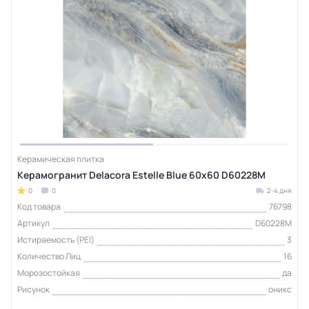
Керамическая плитка
Керамогранит Delacora Estelle Blue 60х60 D60228M
0
0
2-4 дня
Код товара
76798
Артикул
D60228M
Истираемость (PEI)
3
Количество Лиц
16
Морозостойкая
да
Рисунок
оникс