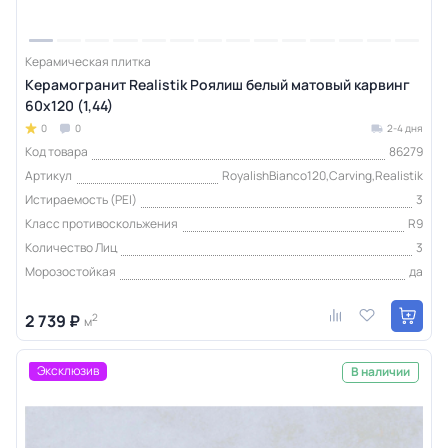
Керамическая плитка
Керамогранит Realistik Роялиш белый матовый карвинг
60x120 (1,44)
0
0
2-4 дня
Код товара
86279
Артикул
RoyalishBianco120,Carving,Realistik
Истираемость (PEI)
3
Класс противоскольжения
R9
Количество Лиц
3
Морозостойкая
да
2 739 ₽
2
м
Эксклюзив
В наличии