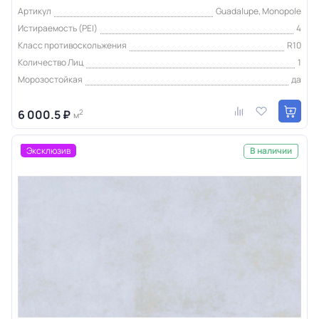
Артикул
Guadalupe, Monopole
Истираемость (PEI)
4
Класс противоскольжения
R10
Количество Лиц
1
Морозостойкая
да
6 000.5 ₽
2
м
Эксклюзив
В наличии