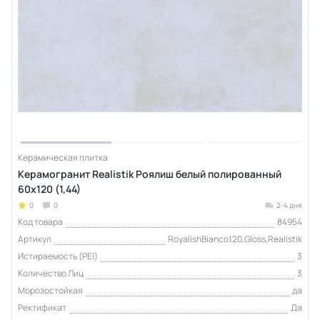
Керамическая плитка
Керамогранит Realistik Роялиш белый полированный
60x120 (1,44)
0
0
2-4 дня
Код товара
84954
Артикул
RoyalishBianco120,Gloss,Realistik
Истираемость (PEI)
3
Количество Лиц
3
Морозостойкая
да
Ректификат
Да