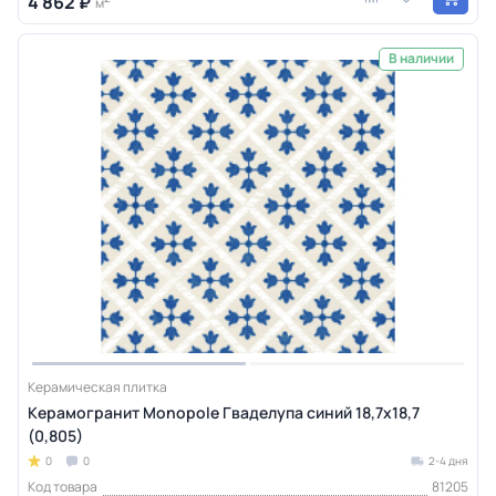
4 862 ₽
м
В наличии
Керамическая плитка
Керамогранит Monopole Гваделупа синий 18,7x18,7
(0,805)
0
0
2-4 дня
Код товара
81205