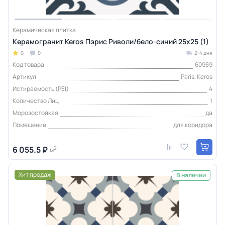
Керамическая плитка
Керамогранит Keros Пэрис Риволи/бело-синий 25x25 (1)
0
0
2-4 дня
Код товара
60959
Артикул
Paris, Keros
Истираемость (PEI)
4
Количество Лиц
1
Морозостойкая
да
Помещение
для коридора
6 055.5 ₽
2
м
Хит продаж
В наличии