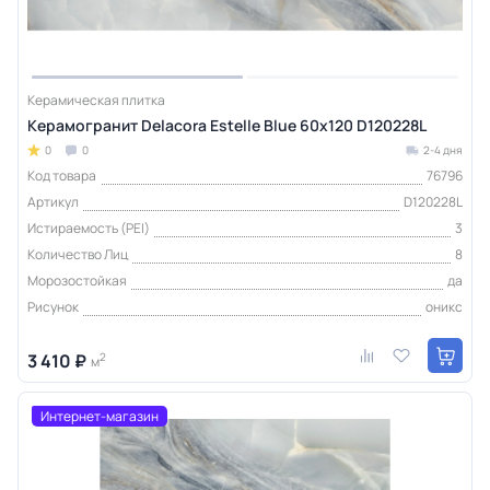
Керамическая плитка
Керамогранит Delacora Estelle Blue 60х120 D120228L
0
0
2-4 дня
Код товара
76796
Артикул
D120228L
Истираемость (PEI)
3
Количество Лиц
8
Морозостойкая
да
Рисунок
оникс
3 410 ₽
2
м
Интернет-магазин