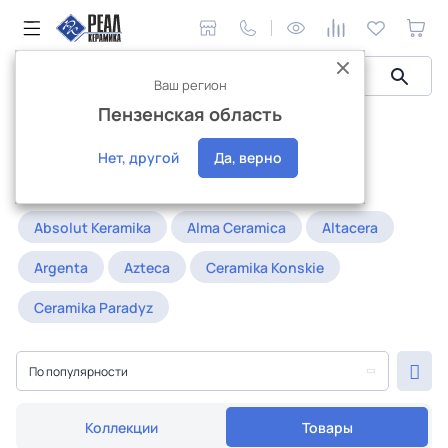
Ваш регион
Пензенская область
Керамическая плитка
Керамогранит
голубой
Голубой керамогранит
Нет, другой
Да, верно
Популярное:
20x120
25x25
30x90
Absolut Keramika
Alma Ceramica
Altacera
Argenta
Azteca
Ceramika Konskie
Ceramika Paradyz
По популярности
Коллекции
Товары