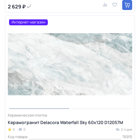
2 629 ₽
2
м
Интернет-магазин
Керамическая плитка
Керамогранит Delacora Waterfall Sky 60х120 D12057M
0
0
2-4 дня
Код товара
76915