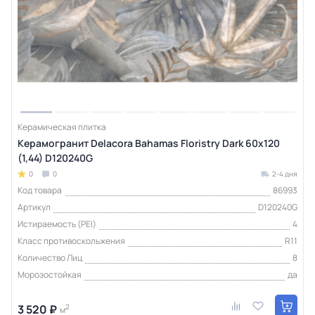
Керамическая плитка
Керамогранит Delacora Bahamas Floristry Dark 60x120
(1,44) D120240G
0
0
2-4 дня
Код товара
86993
Артикул
D120240G
Истираемость (PEI)
4
Класс противоскольжения
R11
Количество Лиц
8
Морозостойкая
да
3 520 ₽
2
м