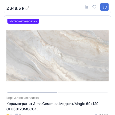
2 348.5 ₽
2
м
Интернет-магазин
Керамическая плитка
Керамогранит Alma Ceramica Мэджик/Magic 60х120
GFU60120MGC64L
0
0
2-4 дня