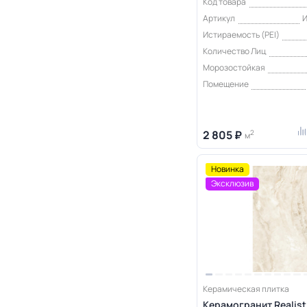
Код товара
Артикул
Истираемость (PEI)
Количество Лиц
Морозостойкая
Помещение
2 805 ₽
2
м
Новинка
Эксклюзив
Керамическая плитка
Керамогранит Realist