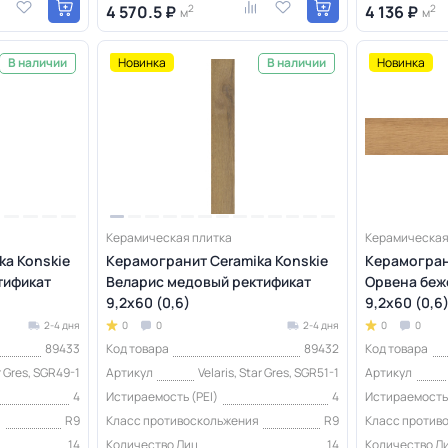
4 570.5 ₽
2
4 136 ₽
2
м
м
Новинка
Новинка
В наличии
В наличии
Керамическая плитка
Керамическая
ka Konskie
Керамогранит Ceramika Konskie
Керамогран
тификат
Веларис медовый ректификат
Орвена беж
9,2x60 (0,6)
9,2x60 (0,6
2-4 дня
0
0
2-4 дня
0
0
89433
Код товара
89432
Код товара
ar Gres, SGR49-1
Артикул
Velaris, Star Gres, SGR51-1
Артикул
4
Истираемость (PEI)
4
Истираемость 
я
R9
Класс противоскольжения
R9
Класс против
14
Количество Лиц
14
Количество Л