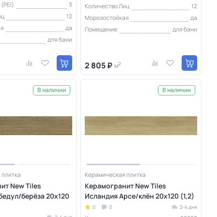
(PEI)
3
Количество Лиц
12
иц
12
Морозостойкая
да
ая
да
Помещение
для бани
для бани
2 805 ₽
2
м
В наличии
В наличии
 плитка
Керамическая плитка
ит New Tiles
Керамогранит New Tiles
бедул/берёза 20x120
Исландия Арсе/клён 20x120 (1,2)
0
0
2-4 дня
2-4 дня