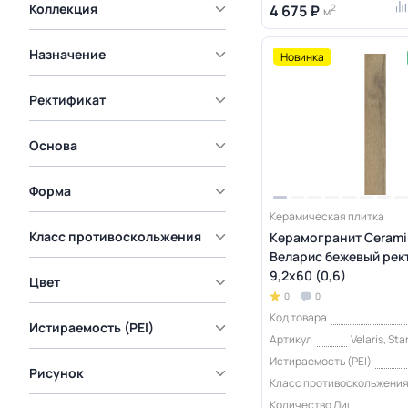
Коллекция
4 675 ₽
2
м
Назначение
Новинка
Ректификат
Основа
Форма
Керамическая плитка
Класс противоскольжения
Керамогранит Cerami
Веларис бежевый рек
9,2x60 (0,6)
Цвет
0
0
Код товара
Истираемость (PEI)
Артикул
Velaris, St
Истираемость (PEI)
Рисунок
Класс противоскольжени
Количество Лиц