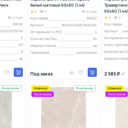
леск
белый матовый 60x60 (1,44)
Травертино
60x60 (1,44)
0
0
2-4 дня
2-4 дня
0
0
Код товара
89622
89593
Код товара
Артикул
Brais 60,Matt,Realistik
QJE612P3971M
Артикул
Jul
Истираемость (PEI)
4
3
Истираемость 
Количество Лиц
24
я
R9
Класс против
Морозостойкая
да
8
Количество Л
Помещение
для балкона
да
Морозостойк
Под заказ
2 585 ₽
2
м
Новинка
Новинка
В наличии
В наличии
Эксклюзив
Эксклюзив