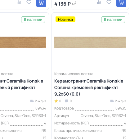
4 136 ₽
2
м
Новинка
В наличии
В наличии
 плитка
Керамическая плитка
ит Ceramika Konskie
Керамогранит Ceramika Konskie
евый ректификат
Орвена кремовый ректификат
)
9,2x60 (0,6)
2-4 дня
0
0
2-4 дня
89434
Код товара
89435
Orvena, Star Gres, SGR33-1
Артикул
Orvena, Star Gres, SGR32-1
(PEI)
4
Истираемость (PEI)
4
оскольжения
R9
Класс противоскольжения
R9
иц
12
Количество Лиц
12