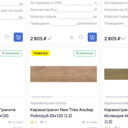
Истираемость (PEI)
4
Истираемость 
да
Количество Лиц
12
Количество Л
для гостиной
Морозостойкая
да
Морозостойк
Да
Помещение
для балкона
Помещение
2 805 ₽
2
2 805 ₽
2
м
м
Новинка
В наличии
В наличии
Керамическая плитка
Керамическая
 Граните
Керамогранит New Tiles Альбар
Керамогран
5x120
Робл/дуб 20x120 (1,2)
Исландия А
(1,2)
2-4 дня
0
0
2-4 дня
0
0