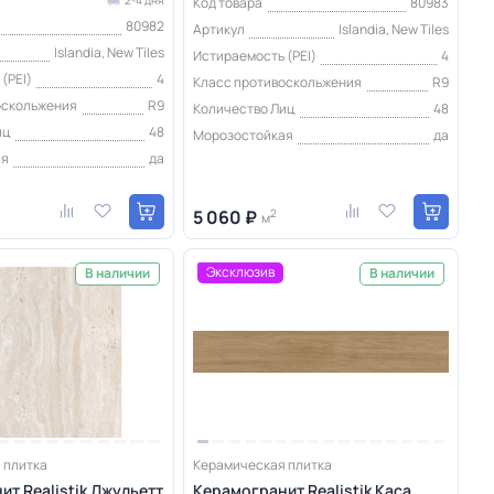
Код товара
80983
80982
Артикул
Islandia, New Tiles
Islandia, New Tiles
Истираемость (PEI)
4
(PEI)
4
Класс противоскольжения
R9
оскольжения
R9
Количество Лиц
48
иц
48
Морозостойкая
да
ая
да
5 060 ₽
2
м
Эксклюзив
В наличии
В наличии
 плитка
Керамическая плитка
т Realistik Джульетт
Керамогранит Realistik Каса