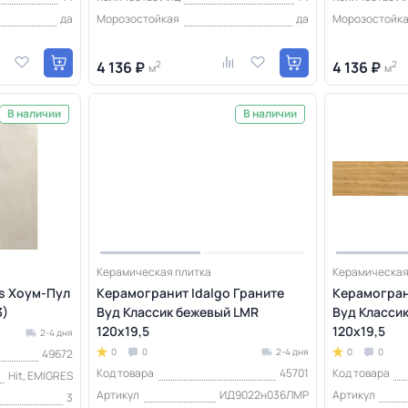
да
Морозостойкая
да
Морозостойк
4 136 ₽
2
4 136 ₽
2
м
м
В наличии
В наличии
Керамическая плитка
Керамическая
s Хоум-Пул
Керамогранит Idalgo Граните
Керамогран
3)
Вуд Классик бежевый LMR
Вуд Класси
120x19,5
120x19,5
2-4 дня
0
0
2-4 дня
0
0
49672
Код товара
45701
Код товара
Hit, EMIGRES
Артикул
ИД9022н036ЛМР
Артикул
3