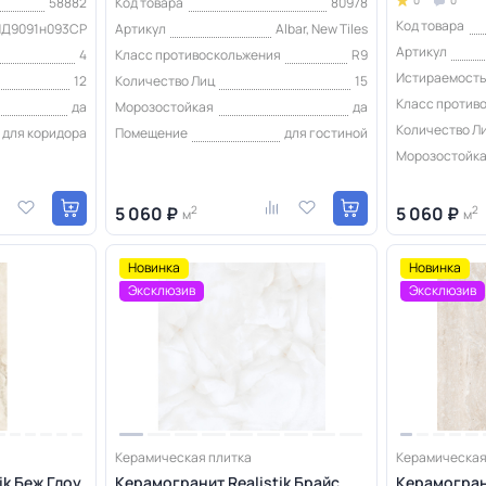
58882
Код товара
80978
Код товара
ИД9091н093СР
Артикул
Albar, New Tiles
Артикул
4
Класс противоскольжения
R9
Истираемость 
12
Количество Лиц
15
Класс против
да
Морозостойкая
да
Количество Л
для коридора
Помещение
для гостиной
Морозостойк
5 060 ₽
2
5 060 ₽
2
м
м
Новинка
Новинка
Эксклюзив
Эксклюзив
Керамическая плитка
Керамическая
ik Беж Глоу
Керамогранит Realistik Брайс
Керамограни