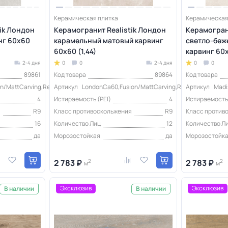
Керамическая плитка
Керамическая
ik Лондон
Керамогранит Realistik Лондон
Керамогран
нг 60x60
карамельный матовый карвинг
светло-беж
60x60 (1,44)
карвинг 60x
2-4 дня
0
0
2-4 дня
0
0
89861
Код товара
89864
Код товара
n/MattCarving,Realistik
Артикул
LondonCa60,Fusion/MattCarving,Realistik
Артикул
Madi
4
Истираемость (PEI)
4
Истираемость 
я
R9
Класс противоскольжения
R9
Класс против
16
Количество Лиц
12
Количество Л
да
Морозостойкая
да
Морозостойк
2 783 ₽
2
2 783 ₽
2
м
м
Эксклюзив
Эксклюзив
В наличии
В наличии