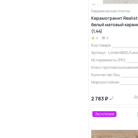
Керамическая плитка
Керамогранит Realist
белый матовый карви
(1,44)
0
0
Код товара
Артикул
LondonBi60,Fusio
Истираемость (PEI)
Класс противоскольжени
Количество Лиц
Морозостойкая
2 783 ₽
2
м
Эксклюзив