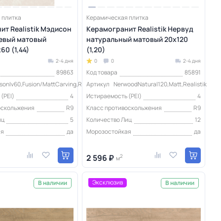
 плитка
Керамическая плитка
ит Realistik Мэдисон
Керамогранит Realistik Нервуд
евый матовый
натуральный матовый 20x120
60 (1,44)
(1,20)
2-4 дня
0
0
2-4 дня
89863
Код товара
85891
sonIv60,Fusion/MattCarving,Realistik
Артикул
NerwoodNatural120,Matt,Realistik
(PEI)
4
Истираемость (PEI)
4
оскольжения
R9
Класс противоскольжения
R9
иц
5
Количество Лиц
12
ая
да
Морозостойкая
да
2 596 ₽
2
м
Эксклюзив
В наличии
В наличии