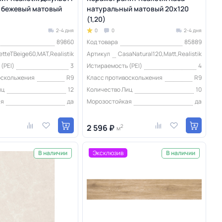
 бежевый матовый
натуральный матовый 20x120
(1,20)
2-4 дня
0
0
2-4 дня
89860
Код товара
85889
ietteTBeige60,MAT,Realistik
Артикул
CasaNatural120,Matt,Realistik
(PEI)
3
Истираемость (PEI)
4
оскольжения
R9
Класс противоскольжения
R9
иц
12
Количество Лиц
10
ая
да
Морозостойкая
да
2 596 ₽
2
м
Эксклюзив
В наличии
В наличии