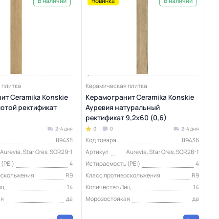
Новинка
В наличии
В наличии
 плитка
Керамическая плитка
ит Ceramika Konskie
Керамогранит Ceramika Konskie
лотой ректификат
Ауревия натуральный
)
ректификат 9,2x60 (0,6)
2-4 дня
0
0
2-4 дня
89438
Код товара
89436
Aurevia, Star Gres, SGR29-1
Артикул
Aurevia, Star Gres, SGR28-1
(PEI)
4
Истираемость (PEI)
4
оскольжения
R9
Класс противоскольжения
R9
иц
14
Количество Лиц
14
ая
да
Морозостойкая
да