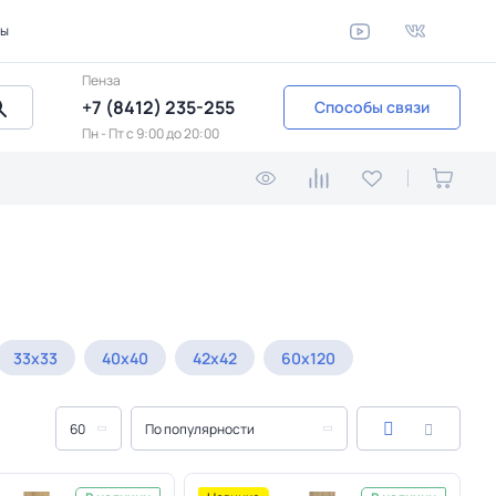
ты
Пенза
+7 (8412) 235-255
Способы связи
Пн - Пт c 9:00 до 20:00
33x33
40x40
42x42
60x120
60
По популярности