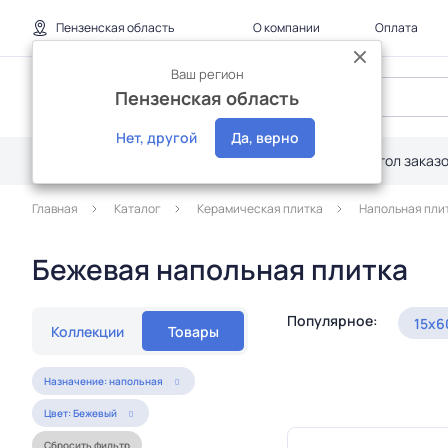
Пензенская область
О компании
Оплата
Ваш регион
Пензенская область
Нет, другой
Да, верно
Каталог
Дилерам
Акции
Стол заказ
Главная
Каталог
Керамическая плитка
Напольная пли
Бежевая напольная плитка
Популярное:
15x6
Коллекции
Товары
Назначение: напольная
Цвет: Бежевый
Сбросить фильтр