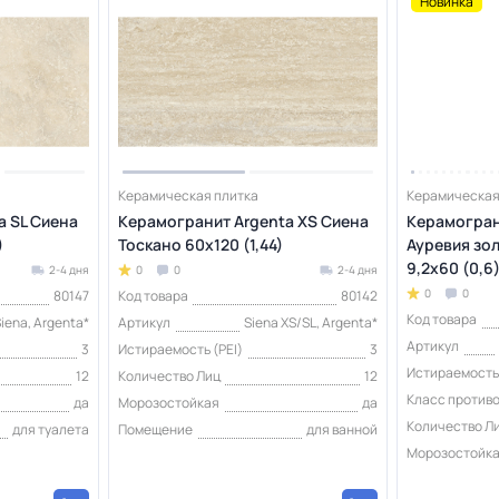
Новинка
Керамическая плитка
Керамическая
a SL Сиена
Керамогранит Argenta XS Сиена
Керамогран
)
Тоскано 60x120 (1,44)
Ауревия зо
9,2x60 (0,6
2-4 дня
0
0
2-4 дня
0
0
80147
Код товара
80142
Код товара
iena, Argenta*
Артикул
Siena XS/SL, Argenta*
Артикул
3
Истираемость (PEI)
3
Истираемость 
12
Количество Лиц
12
Класс против
да
Морозостойкая
да
Количество Л
для туалета
Помещение
для ванной
Морозостойк