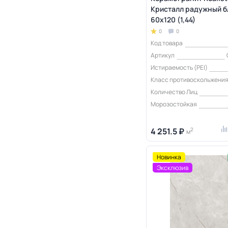
Кристалл радужный б
60x120 (1,44)
0
0
Код товара
Артикул
Истираемость (PEI)
Класс противоскольжени
Количество Лиц
Морозостойкая
4 251.5 ₽
2
м
Новинка
Эксклюзив