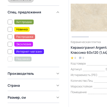
Спец. предложения
Хит продаж
Новинка
Распродажа
Керамическая плитка
Эксклюзив
Керамогранит Argent
Интернет-магазин
Классико 60x120 (1,44
0
0
Под заказ
Код товара
Артикул
S
Производитель
Истираемость (PEI)
Количество Лиц
Страна
Морозостойкая
Помещение
Размер, см