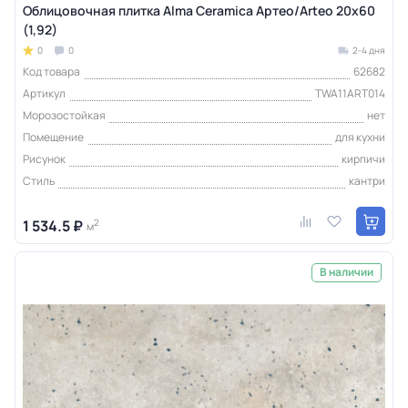
Облицовочная плитка Alma Ceramica Артео/Arteo 20x60
(1,92)
0
0
2-4 дня
Код товара
62682
Артикул
TWA11ART014
Морозостойкая
нет
Помещение
для кухни
Рисунок
кирпичи
Стиль
кантри
1 534.5 ₽
2
м
В наличии