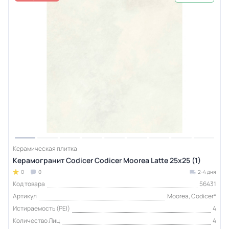
Керамическая плитка
Керамогранит Codicer Codicer Moorea Latte 25x25 (1)
0
0
2-4 дня
Код товара
56431
Артикул
Moorea, Codicer*
Истираемость (PEI)
4
Количество Лиц
4