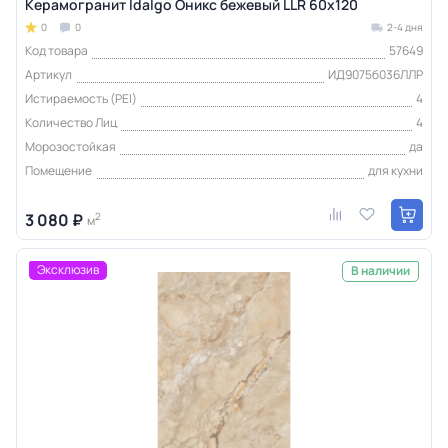
Керамогранит Idalgo Оникс бежевый LLR 60x120
0
0
2-4 дня
Код товара
57649
Артикул
ИД9075б036ЛЛР
Истираемость (PEI)
4
Количество Лиц
4
Морозостойкая
да
Помещение
для кухни
3 080 ₽
2
м
Эксклюзив
В наличии