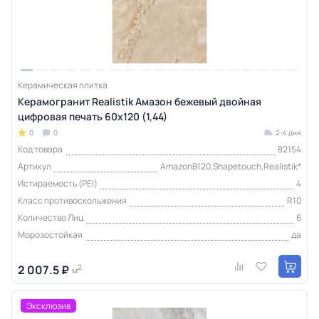
Керамическая плитка
Керамогранит Realistik Амазон бежевый двойная
цифровая печать 60х120 (1,44)
0
0
2-4 дня
Код товара
82154
Артикул
AmazonB120,Shapetouch,Realistik*
Истираемость (PEI)
4
Класс противоскольжения
R10
Количество Лиц
6
Морозостойкая
да
2 007.5 ₽
2
м
Эксклюзив