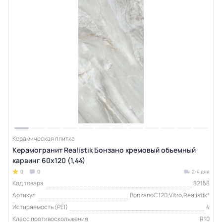
Керамическая плитка
Керамогранит Realistik Бонзано кремовый объемный
карвинг 60х120 (1,44)
0
0
2-4 дня
Код товара
82158
Артикул
BonzanoC120,Vitro,Realistik*
Истираемость (PEI)
4
Класс противоскольжения
R10