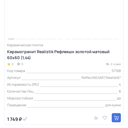
Керамическая плитка
Керамогранит Realistik Рефлекшн золотой матовый
60x60 (1,44)
0
0
2-4 дня
Код товара
57168
Артикул
Reflect60,MAT,Realistik*
Истираемость (PEI)
4
Количество Лиц
8
Морозостойкая
да
Помещение
для кухни
1 749 ₽
2
м