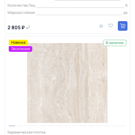
Количество Лиц
6
Морозостойкая
да
2 805 ₽
2
м
Новинка
В наличии
Эксклюзив
Керамическая плитка