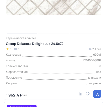
Керамическая плитка
Декор Delacora Delight Lux 24,6x74
0
0
2-4 дня
Код товара
69941
Артикул
DW15DEG01R
Количество Лиц
8
Морозостойкая
нет
Помещение
для кухни
Рисунок
с рисунком
1 962.4 ₽
шт