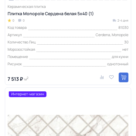
Керамическая плитка
Плитка Monopole Сердена белая 5x40 (1)
0
0
2-4 дня
Код товара
81030
Артикул
Cerdena, Monopole
Количество Лиц
30
Морозостойкая
нет
Помещение
для кухни
Рисунок
однотонный
7 513 ₽
2
м
Интернет-магазин