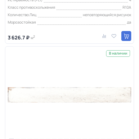
Класс противоскольжения
R10A
Количество Лиц
неповторяющийся рисунок
Морозостойкая
да
3 626.7 ₽
2
м
В наличии