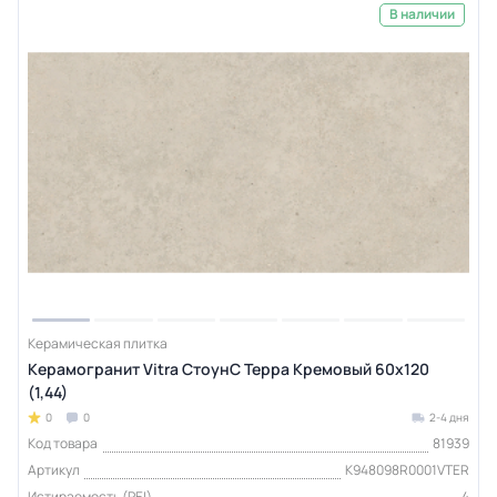
В наличии
Керамическая плитка
Керамогранит Vitra СтоунС Терра Кремовый 60x120
(1,44)
0
0
2-4 дня
Код товара
81939
Артикул
K948098R0001VTER
Истираемость (PEI)
4