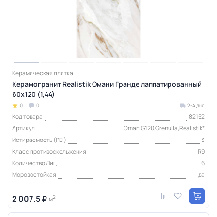
Керамическая плитка
Керамогранит Realistik Омани Гранде лаппатированный
60х120 (1,44)
0
0
2-4 дня
Код товара
82152
Артикул
OmaniG120,Grenulla,Realistik*
Истираемость (PEI)
3
Класс противоскольжения
R9
Количество Лиц
6
Морозостойкая
да
2 007.5 ₽
2
м