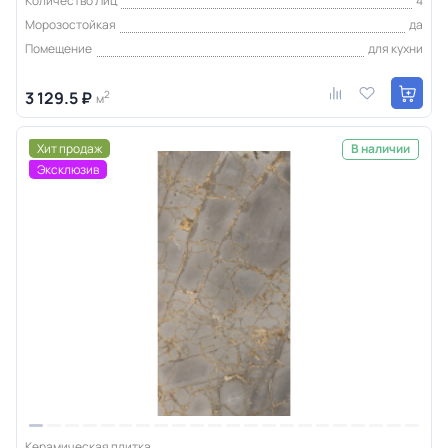
Количество Лиц
4
Морозостойкая
да
Помещение
для кухни
3 129.5 ₽
2
м
Хит продаж
В наличии
Эксклюзив
Керамическая плитка