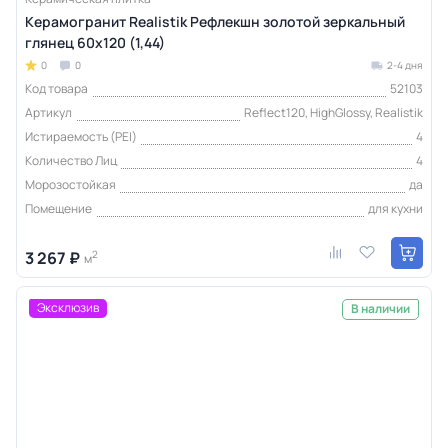
Керамогранит Realistik Рефлекшн золотой зеркальный
глянец 60x120 (1,44)
0
0
2-4 дня
Код товара
52103
Артикул
Reflect120, HighGlossy, Realistik
Истираемость (PEI)
4
Количество Лиц
4
Морозостойкая
да
Помещение
для кухни
3 267 ₽
2
м
Эксклюзив
В наличии