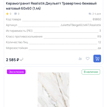
Керамогранит Realistik Джульетт Травертино бежевый
матовый 60x60 (1,44)
0
0
2-4 дня
Код товара
89860
Артикул
JulietteTBeige60,MAT,Realistik
Истираемость (PEI)
3
Класс противоскольжения
R9
Количество Лиц
12
Морозостойкая
да
2 585 ₽
2
м
Эксклюзив
В наличии