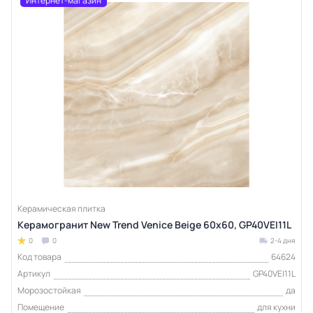
Интернет-магазин
Керамическая плитка
Керамогранит New Trend Venice Beige 60х60, GP40VEI11L
0
0
2-4 дня
Код товара
64624
Артикул
GP40VEI11L
Морозостойкая
да
Помещение
для кухни