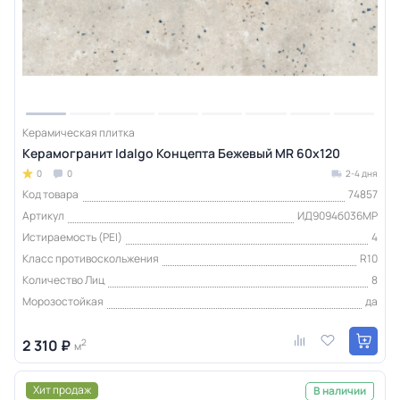
Керамическая плитка
Керамогранит Idalgo Концепта Бежевый MR 60x120
0
0
2-4 дня
Код товара
74857
Артикул
ИД9094б036МР
Истираемость (PEI)
4
Класс противоскольжения
R10
Количество Лиц
8
Морозостойкая
да
2 310 ₽
2
м
Хит продаж
В наличии