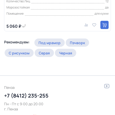
Количество Лиц
12
Морозостойкая
да
Помещение
для кухни
5 060 ₽
2
м
Рекомендуем:
Под мрамор
Пэчворк
С рисунком
Серая
Черная
Пенза
+7 (8412) 235-255
Пн - Пт c 9:00 до 20:00
г. Пенза