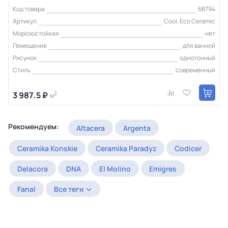
Код товара
68794
Артикул
Cool, Eco Ceramic
Морозостойкая
нет
Помещение
для ванной
Рисунок
однотонный
Стиль
современный
3 987.5 ₽
2
м
Рекомендуем:
Altacera
Argenta
Ceramika Konskie
Ceramika Paradyz
Codicer
Delacora
DNA
El Molino
Emigres
Fanal
Все теги