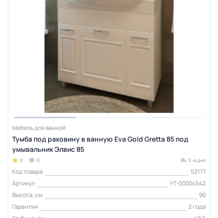
Мебель для ванной
Тумба под раковину в ванную Eva Gold Gretta 85 под
умывальник Элвис 85
0
0
2-4 дня
Код товара
52177
Артикул
УТ-00004542
Высота, см
90
Гарантия
2 года