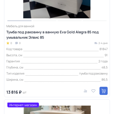
Мебель для ванной
Тумба под раковину в ванную Eva Gold Alegra 85 под
умывальник Элвис 85
0
0
2-4 дня
Код товара
81847
Высота, см
91
Гарантия
2 года
Глубина, см
48,5
Тип изделия
тумба под раковину
Ширина, см
86,5
13 816 ₽
шт
Интернет-магазин