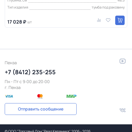
Глубина, см
48,5
Тип изделия
тумба под раковину
17 028 ₽
шт
Пенза
+7 (8412) 235-255
Пн - Пт c 9:00 до 20:00
г. Пенза
Отправить сообщение
©
ООО "Торговый Дом "Реал Керамика"
2006 - 2026