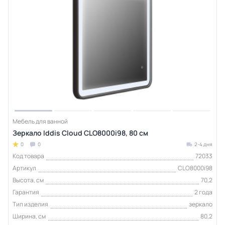
Мебель для ванной
Зеркало Iddis Cloud CLO8000i98, 80 см
0
0
2-4 дня
Код товара
72033
Артикул
CLO8000i98
Высота, см
70,2
Гарантия
2 года
Тип изделия
зеркало
Ширина, см
80,2