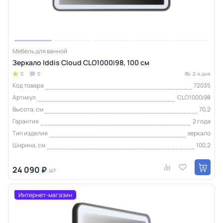
Мебель для ванной
Зеркало Iddis Cloud CLO1000i98, 100 см
0
0
2-4 дня
Код товара
72035
Артикул
CLO1000i98
Высота, см
70,2
Гарантия
2 года
Тип изделия
зеркало
Ширина, см
100,2
24 090 ₽
шт
Интернет-магазин