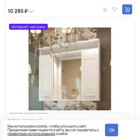
10 285 ₽
шт
Интернет-магазин
Мебель для ванной
Мы используем cookie, чтобы улучшить сайт.
Зеркало Eva Gold Gretta 85
Ok
Продолжая навигацию по сайту, вы соглашаетесь с
правилами использования
cookie.
0
0
2-4 дня