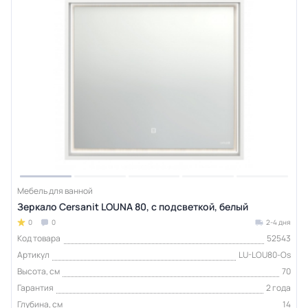
Мебель для ванной
Зеркало Cersanit LOUNA 80, с подсветкой, белый
0
0
2-4 дня
Код товара
52543
Артикул
LU-LOU80-Os
Высота, см
70
Гарантия
2 года
Глубина, см
14