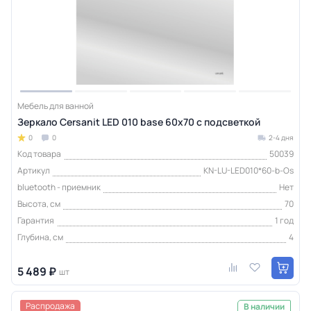
Мебель для ванной
Зеркало Cersanit LED 010 base 60x70 с подсветкой
0
0
2-4 дня
Код товара
50039
Артикул
KN-LU-LED010*60-b-Os
bluetooth - приемник
Нет
Высота, см
70
Гарантия
1 год
Глубина, см
4
5 489 ₽
шт
Распродажа
В наличии