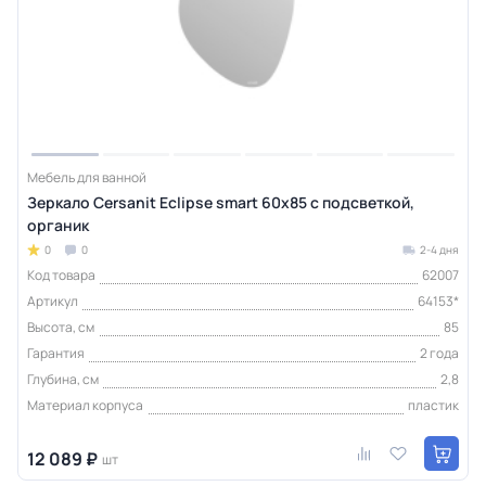
Мебель для ванной
Зеркало Cersanit Eclipse smart 60x85 с подсветкой,
органик
0
0
2-4 дня
Код товара
62007
Артикул
64153*
Высота, см
85
Гарантия
2 года
Глубина, см
2,8
Материал корпуса
пластик
12 089 ₽
шт