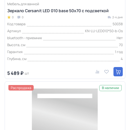
Мебель для ванной
Зеркало Cersanit LED 010 base 50x70 с подсветкой
0
0
2-4 дня
Код товара
50038
Артикул
KN-LU-LED010*50-b-Os
bluetooth - приемник
Нет
Высота, см
70
Гарантия
1 год
Глубина, см
4
5 489 ₽
шт
Распродажа
В наличии