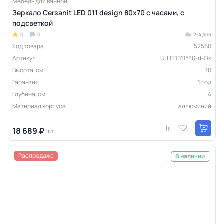
Мебель для ванной
Зеркало Cersanit LED 011 design 80x70 с часами, с
подсветкой
0
0
2-4 дня
Код товара
52560
Артикул
LU-LED011*80-d-Os
Высота, см
70
Гарантия
1 год
Глубина, см
4
Материал корпуса
аллюминий
18 689 ₽
шт
Распродажа
В наличии