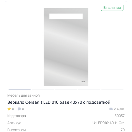
В наличии
Мебель для ванной
Зеркало Cersanit LED 010 base 40x70 с подсветкой
0
0
2-4 дня
Код товара
50037
Артикул
LU-LED010*40-b-Os*
Высота, см
70