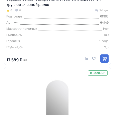
круглое в черной рамке
0
0
2-4 дня
Код товара
61993
Артикул
64149
bluetooth - приемник
Нет
Высота, см
100
Гарантия
2 года
Глубина, см
2,8
17 589 ₽
шт
В наличии