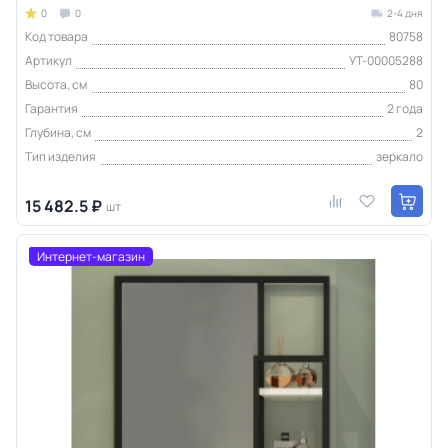
0
0
2-4 дня
Код товара
80758
Артикул
УТ-00005288
Высота, см
80
Гарантия
2 года
Глубина, см
2
Тип изделия
зеркало
15 482.5 ₽
шт
Интернет-магазин