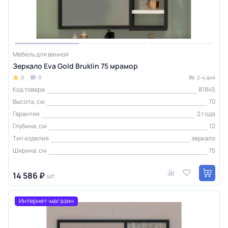
Мебель для ванной
Зеркало Eva Gold Bruklin 75 мрамор
0
0
2-4 дня
Код товара
81845
Высота, см
70
Гарантия
2 года
Глубина, см
12
Тип изделия
зеркало
Ширина, см
75
14 586 ₽
шт
Интернет-магазин