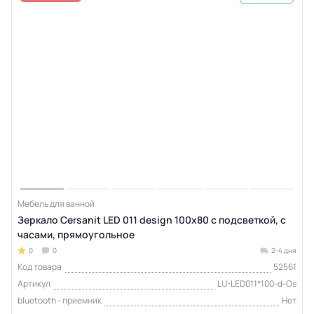
Мебель для ванной
Зеркало Cersanit LED 011 design 100x80 с подсветкой, с
часами, прямоугольное
0
0
2-4 дня
Код товара
52561
Артикул
LU-LED011*100-d-Os
bluetooth - приемник
Нет