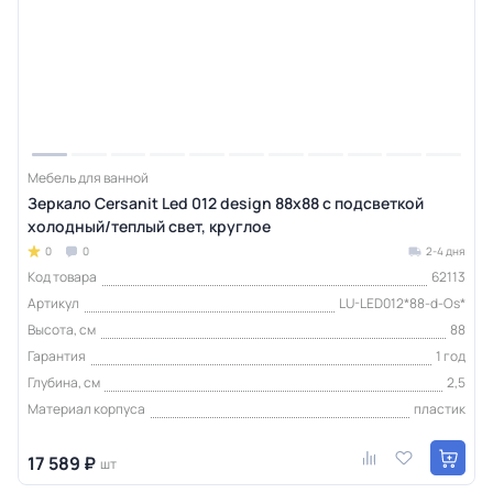
Мебель для ванной
Зеркало Cersanit Led 012 design 88x88 с подсветкой
холодный/теплый cвет, круглое
0
0
2-4 дня
Код товара
62113
Артикул
LU-LED012*88-d-Os*
Высота, см
88
Гарантия
1 год
Глубина, см
2,5
Материал корпуса
пластик
17 589 ₽
шт