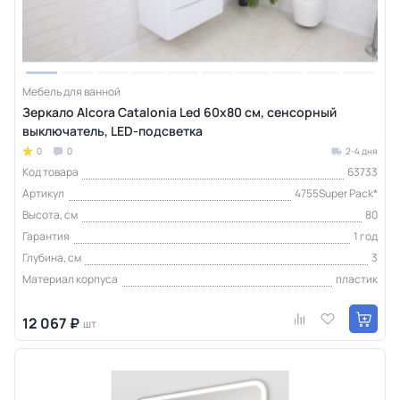
Мебель для ванной
Зеркало Alcora Catalonia Led 60х80 cм, сенсорный
выключатель, LED-подсветка
0
0
2-4 дня
Код товара
63733
Артикул
4755Super Pack*
Высота, см
80
Гарантия
1 год
Глубина, см
3
Материал корпуса
пластик
12 067 ₽
шт