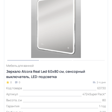
Мебель для ванной
Зеркало Alcora Real Led 60х80 cм, сенсорный
выключатель, LED-подсветка
0
0
2-4 дня
Код товара
63730
Артикул
4724Super Pack*
Высота, см
80
Гарантия
1 год