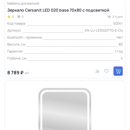
Мебель для ванной
Зеркало Cersanit LED 020 base 70x80 с подсветкой
0
0
2-4 дня
Код товара
50041
Артикул
KN-LU-LED020*70-b-Os
bluetooth - приемник
Нет
Высота, см
80
Гарантия
1 год
Глубина, см
4
8 789 ₽
шт