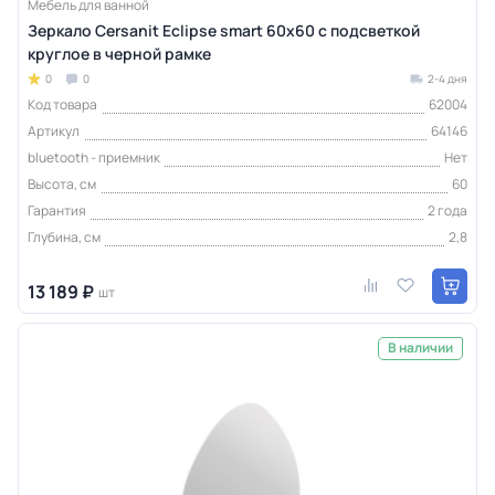
Мебель для ванной
Зеркало Cersanit Eclipse smart 60x60 с подсветкой
круглое в черной рамке
0
0
2-4 дня
Код товара
62004
Артикул
64146
bluetooth - приемник
Нет
Высота, см
60
Гарантия
2 года
Глубина, см
2,8
13 189 ₽
шт
В наличии