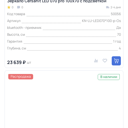
Зеркало Cersanit LED 070 pro 100x70 с подсветкой
0
0
2-4 дня
Код товара
50056
Артикул
KN-LU-LED070*100-p-Os
bluetooth - приемник
Да
Высота, см
70
Гарантия
1 год
Глубина, см
4
23 639 ₽
шт
Распродажа
В наличии