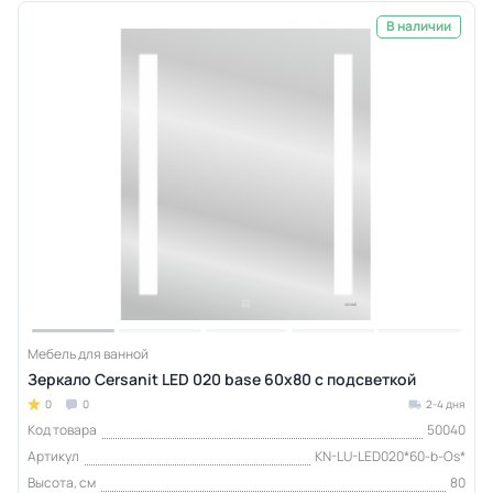
В наличии
Мебель для ванной
Зеркало Cersanit LED 020 base 60x80 с подсветкой
0
0
2-4 дня
Код товара
50040
Артикул
KN-LU-LED020*60-b-Os*
Высота, см
80