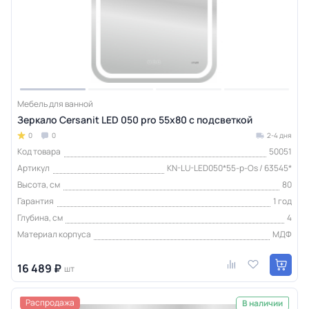
Мебель для ванной
Зеркало Cersanit LED 050 pro 55x80 с подсветкой
0
0
2-4 дня
Код товара
50051
Артикул
KN-LU-LED050*55-p-Os / 63545*
Высота, см
80
Гарантия
1 год
Глубина, см
4
Материал корпуса
МДФ
16 489 ₽
шт
Распродажа
В наличии