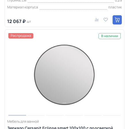
Глубина, см
0,29
Материал корпуса
пластик
12 067 ₽
шт
Распродажа
В наличии
Мебель для ванной
Зеркало Cersanit Eclipse smart 100x100 с подсветкой