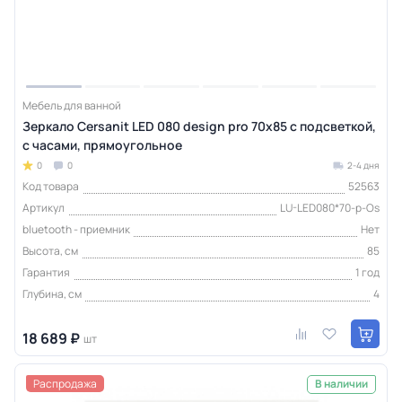
Мебель для ванной
Зеркало Cersanit LED 080 design pro 70x85 с подсветкой,
с часами, прямоугольное
0
0
2-4 дня
Код товара
52563
Артикул
LU-LED080*70-p-Os
bluetooth - приемник
Нет
Высота, см
85
Гарантия
1 год
Глубина, см
4
18 689 ₽
шт
Распродажа
В наличии