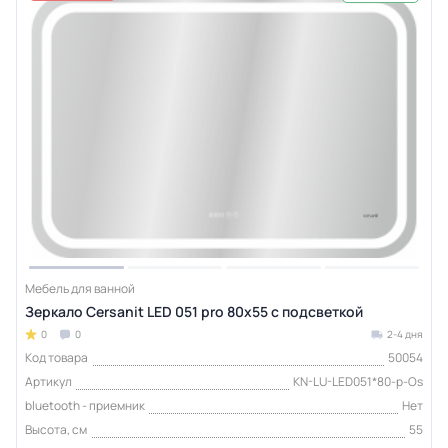
Мебель для ванной
Зеркало Cersanit LED 051 pro 80x55 с подсветкой
0
0
2-4 дня
Код товара
50054
Артикул
KN-LU-LED051*80-p-Os
bluetooth - приемник
Нет
Высота, см
55