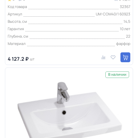
Код товара
32367
Артикул
UM-COM40/1 60923
Высота, см
14,5
Гарантия
10 лет
Глубина, см
22
Материал
фарфор
4 127.2 ₽
шт
В наличии