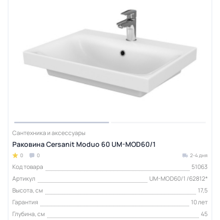
Сантехника и аксессуары
Раковина Cersanit Moduo 60 UM-MOD60/1
0
0
2-4 дня
Код товара
51063
Артикул
UM-MOD60/1 /62812*
Высота, см
17,5
Гарантия
10 лет
Глубина, см
45