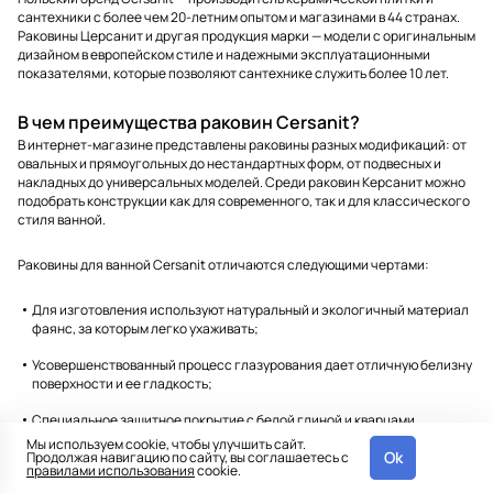
сантехники с более чем 20-летним опытом и магазинами в 44 странах.
Раковины Церсанит и другая продукция марки — модели с оригинальным
дизайном в европейском стиле и надежными эксплуатационными
показателями, которые позволяют сантехнике служить более 10 лет.
В чем преимущества раковин Cersanit?
В интернет-магазине представлены раковины разных модификаций: от
овальных и прямоугольных до нестандартных форм, от подвесных и
накладных до универсальных моделей. Среди раковин Керсанит можно
подобрать конструкции как для современного, так и для классического
стиля ванной.
Раковины для ванной Cersanit отличаются следующими чертами:
Для изготовления используют натуральный и экологичный материал
фаянс, за которым легко ухаживать;
Усовершенствованный процесс глазурования дает отличную белизну
поверхности и ее гладкость;
Специальное защитное покрытие с белой глиной и кварцами
препятствует появлению пятен и других загрязнений, обеспечивает
Мы используем cookie, чтобы улучшить сайт.
Ok
Продолжая навигацию по сайту, вы соглашаетесь с
быструю уборку;
правилами использования
cookie.