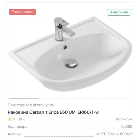
Распродажа
В наличии
Сантехника и аксессуары
Раковина Cersanit Erica E60 UM-ERI60/1-w
0
0
2-4 дня
Код товара
26062
Артикул
UM-ERI60/1-w 60947*