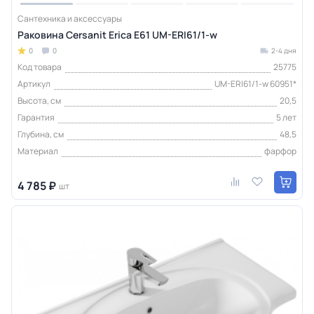
Сантехника и аксессуары
Раковина Cersanit Erica E61 UM-ERI61/1-w
0
0
2-4 дня
Код товара
25775
Артикул
UM-ERI61/1-w 60951*
Высота, см
20,5
Гарантия
5 лет
Глубина, см
48,5
Материал
фарфор
4 785 ₽
шт