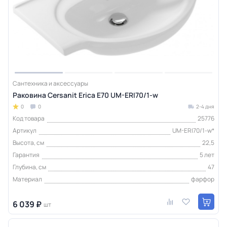
Сантехника и аксессуары
Раковина Cersanit Erica E70 UM-ERI70/1-w
0
0
2-4 дня
Код товара
25776
Артикул
UM-ERI70/1-w*
Высота, см
22,5
Гарантия
5 лет
Глубина, см
47
Материал
фарфор
6 039 ₽
шт