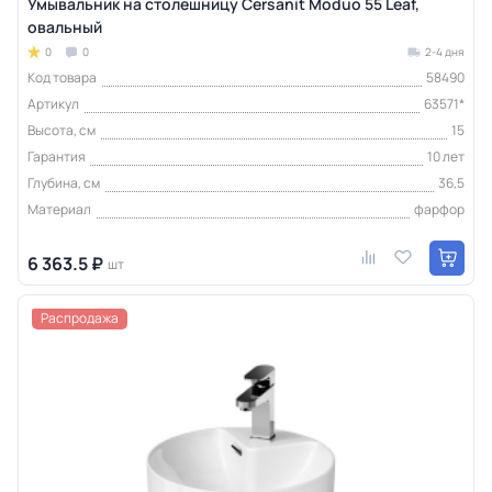
Умывальник на столешницу Cersanit Moduo 55 Leaf,
овальный
0
0
2-4 дня
Код товара
58490
Артикул
63571*
Высота, см
15
Гарантия
10 лет
Глубина, см
36,5
Материал
фарфор
6 363.5 ₽
шт
Распродажа