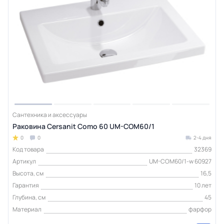
Сантехника и аксессуары
Раковина Cersanit Como 60 UM-COM60/1
0
0
2-4 дня
Код товара
32369
Артикул
UM-COM60/1-w 60927
Высота, см
16,5
Гарантия
10 лет
Глубина, см
45
Материал
фарфор