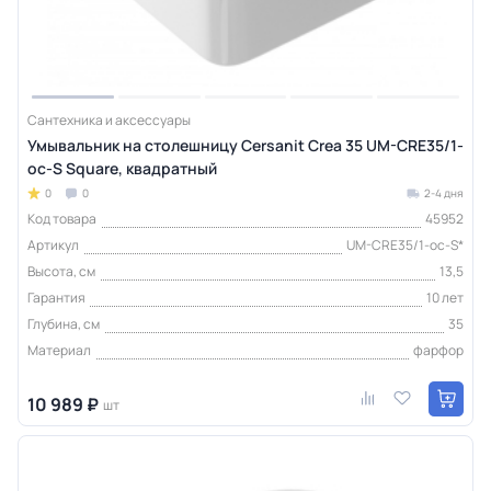
Сантехника и аксессуары
Умывальник на столешницу Cersanit Crea 35 UM-CRE35/1-
oc-S Square, квадратный
0
0
2-4 дня
Код товара
45952
Артикул
UM-CRE35/1-oc-S*
Высота, см
13,5
Гарантия
10 лет
Глубина, см
35
Материал
фарфор
10 989 ₽
шт