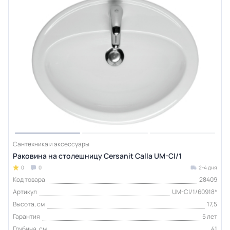
Сантехника и аксессуары
Раковина на столешницу Cersanit Calla UM-Cl/1
0
0
2-4 дня
Код товара
28409
Артикул
UM-Cl/1/60918*
Высота, см
17,5
Гарантия
5 лет
Глубина, см
41