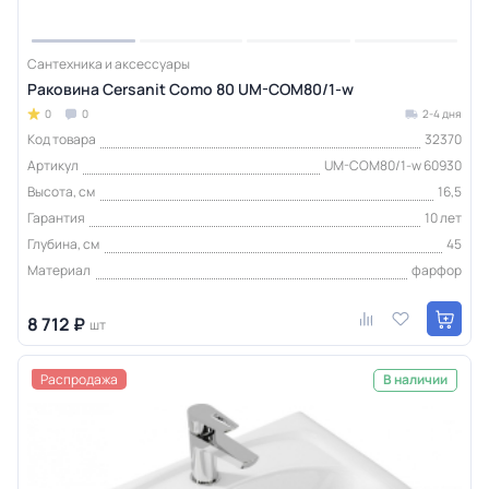
Сантехника и аксессуары
Раковина Cersanit Como 80 UM-COM80/1-w
0
0
2-4 дня
Код товара
32370
Артикул
UM-COM80/1-w 60930
Высота, см
16,5
Гарантия
10 лет
Глубина, см
45
Материал
фарфор
8 712 ₽
шт
Распродажа
В наличии