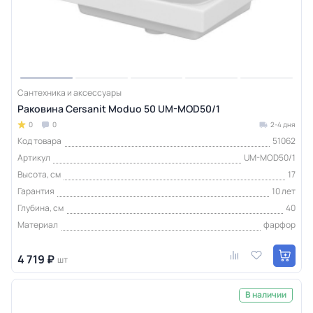
Сантехника и аксессуары
Раковина Cersanit Moduo 50 UM-MOD50/1
0
0
2-4 дня
Код товара
51062
Артикул
UM-MOD50/1
Высота, см
17
Гарантия
10 лет
Глубина, см
40
Материал
фарфор
4 719 ₽
шт
В наличии