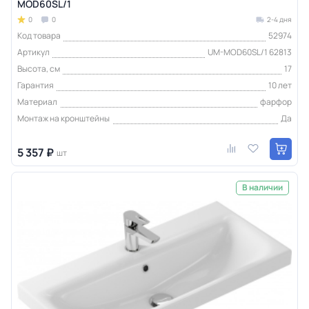
MOD60SL/1
0
0
2-4 дня
Код товара
52974
Артикул
UM-MOD60SL/1 62813
Высота, см
17
Гарантия
10 лет
Материал
фарфор
Монтаж на кронштейны
Да
5 357 ₽
шт
В наличии