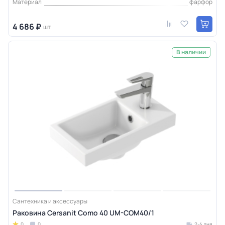
Материал
фарфор
4 686 ₽
шт
В наличии
Сантехника и аксессуары
Раковина Cersanit Como 40 UM-COM40/1
0
0
2-4 дня