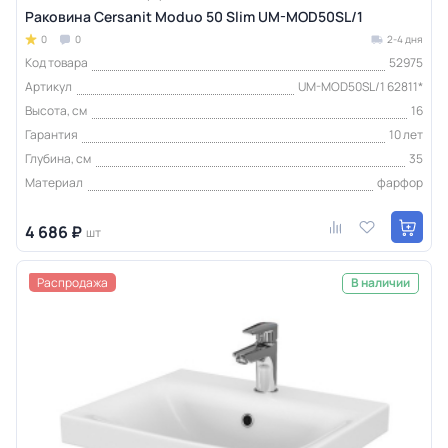
Раковина Cersanit Moduo 50 Slim UM-MOD50SL/1
0
0
2-4 дня
Код товара
52975
Артикул
UM-MOD50SL/1 62811*
Высота, см
16
Гарантия
10 лет
Глубина, см
35
Материал
фарфор
4 686 ₽
шт
Распродажа
В наличии