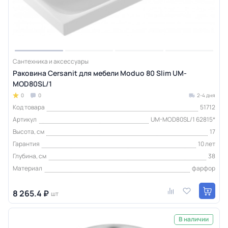
Сантехника и аксессуары
Раковина Cersanit для мебели Moduo 80 Slim UM-
MOD80SL/1
0
0
2-4 дня
Код товара
51712
Артикул
UM-MOD80SL/1 62815*
Высота, см
17
Гарантия
10 лет
Глубина, см
38
Материал
фарфор
8 265.4 ₽
шт
В наличии