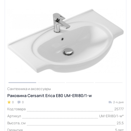
Сантехника и аксессуары
Раковина Cersanit Erica E80 UM-ERI80/1-w
0
0
2-4 дня
Код товара
25777
Артикул
UM-ERI80/1-w*
Высота, см
23,5
Гарантия
5 лет