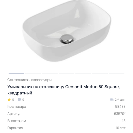
Сантехника и аксессуары
Умывальник на столешницу Cersanit Moduo 50 Square,
квадратный
0
0
2-4 дня
Код товара
58488
Артикул
63570*
Высота, см
15
Гарантия
10 лет