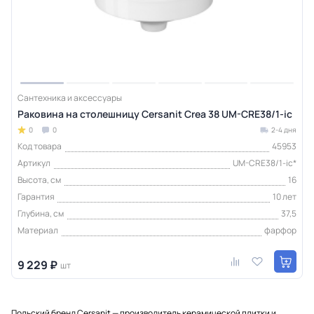
Сантехника и аксессуары
Раковина на столешницу Cersanit Crea 38 UM-CRE38/1-ic
0
0
2-4 дня
Код товара
45953
Артикул
UM-CRE38/1-ic*
Высота, см
16
Гарантия
10 лет
Глубина, см
37,5
Материал
фарфор
9 229 ₽
шт
Польский бренд Cersanit — производитель керамической плитки и