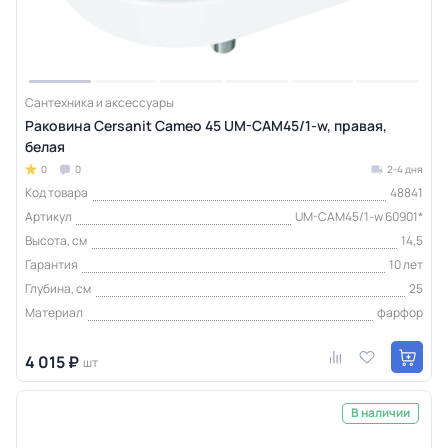
Сантехника и аксессуары
Раковина Cersanit Cameo 45 UM-CAM45/1-w, правая,
белая
0
0
2-4 дня
Код товара
48841
Артикул
UM-CAM45/1-w 60901*
Высота, см
14,5
Гарантия
10 лет
Глубина, см
25
Материал
фарфор
4 015 ₽
шт
В наличии