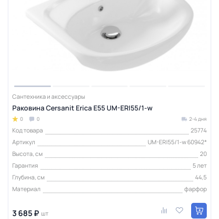
Сантехника и аксессуары
Раковина Cersanit Erica E55 UM-ERI55/1-w
0
0
2-4 дня
Код товара
25774
Артикул
UM-ERI55/1-w 60942*
Высота, см
20
Гарантия
5 лет
Глубина, см
44,5
Материал
фарфор
3 685 ₽
шт