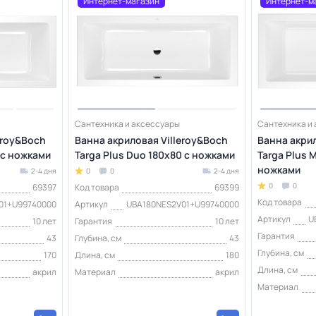
Интернет-магазин
Интернет-м
Сантехника и аксессуары
Сантехника и
eroy&Boch
Ванна акриловая Villeroy&Boch
Ванна акрил
 с ножками
Targa Plus Duo 180х80 с ножками
Targa Plus 
ножками
2-4 дня
0
0
2-4 дня
0
0
69397
Код товара
69399
Код товара
01+U99740000
Артикул
UBA180NES2V01+U99740000
Артикул
U
10 лет
Гарантия
10 лет
Гарантия
43
Глубина, см
43
Глубина, см
170
Длина, см
180
Длина, см
акрил
Материал
акрил
Материал