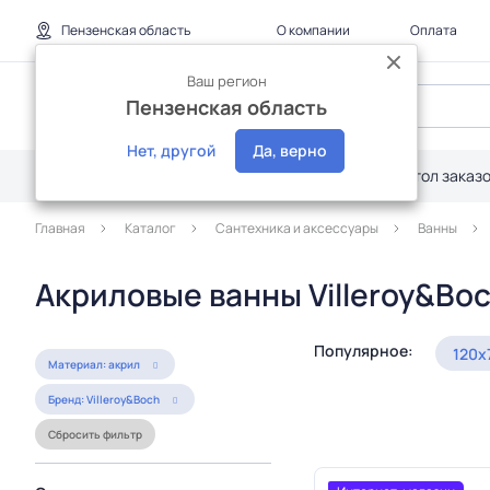
Пензенская область
О компании
Оплата
Ваш регион
Пензенская область
Нет, другой
Да, верно
Каталог
Дилерам
Акции
Стол заказ
Главная
Каталог
Сантехника и аксессуары
Ванны
Акриловые ванны Villeroy&Bo
Популярное:
120х
Материал: акрил
Бренд: Villeroy&Boch
Сбросить фильтр