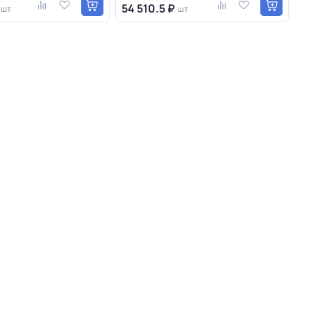
54 510.5 ₽
шт
шт