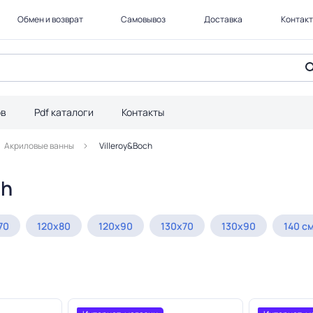
Обмен и возврат
Самовывоз
Доставка
Контак
ов
Pdf каталоги
Контакты
Акриловые ванны
Villeroy&Boch
ch
70
120х80
120х90
130х70
130х90
140 см