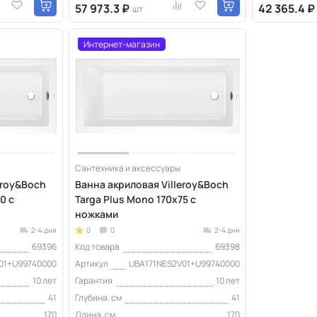
57 973.3 ₽
42 365.4 ₽
шт
Интернет-магазин
Сантехника и аксессуары
eroy&Boch
Ванна акриловая Villeroy&Boch
0 с
Targa Plus Mono 170х75 с
ножками
2-4 дня
0
0
2-4 дня
69396
Код товара
69398
01+U99740000
Артикул
UBA171NES2V01+U99740000
10 лет
Гарантия
10 лет
41
Глубина, см
41
170
Длина, см
170