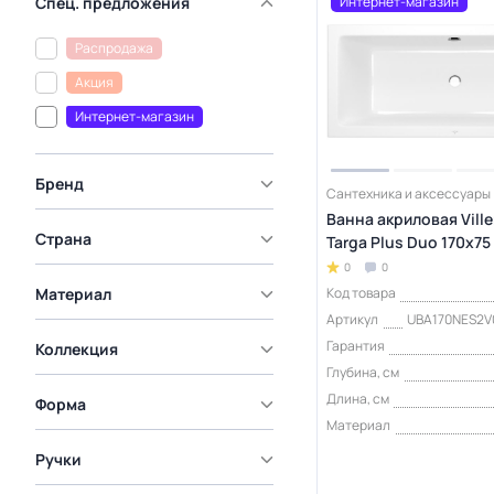
Интернет-магазин
Спец. предложения
Распродажа
Акция
Интернет-магазин
Бренд
Сантехника и аксессуары
Ванна акриловая Vill
Страна
Targa Plus Duo 170х75
0
0
Материал
Код товара
Артикул
UBA170NES2V
Гарантия
Коллекция
Глубина, см
Длина, см
Форма
Материал
Ручки