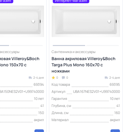
агазин
Интернет-магазин
 аксессуары
Сантехника и аксессуары
овая Villeroy&Boch
Ванна акриловая Villeroy&Boch
Mono 150х70 с
Targa Plus Mono 160х70 с
ножками
2-4 дня
0
0
2-4 дня
69394
Код товара
69395
BA150NES2V01+U99740000
Артикул
UBA167NES2V01+U99740000
10 лет
Гарантия
10 лет
41
Глубина, см
41
150
Длина, см
160
акрил
Материал
акрил