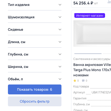
54 256.4 ₽
шт
Тип изделия
Интернет-магазин
Шумоизоляция
Сиденье
Длина, см
Глубина, см
Сантехника и аксессуары
Ванна акриловая Vill
Ширина, см
Targa Plus Mono 170х7
ножками
Объём, л
0
0
Код товара
Показать товаров: 6
Артикул
UBA177NES2V
Гарантия
Сбросить фильтр
Глубина, см
Длина, см