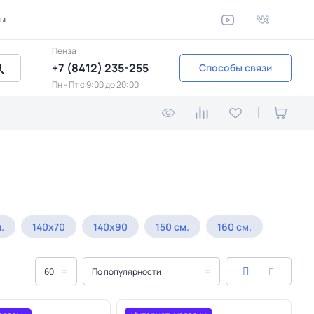
ты
Пенза
+7 (8412) 235-255
Способы связи
Пн - Пт c 9:00 до 20:00
.
140х70
140х90
150 см.
160 см.
60
По популярности