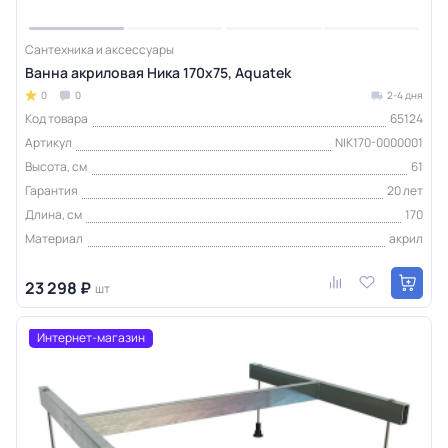
Сантехника и аксессуары
Ванна акриловая Ника 170х75, Aquatek
0
0
2-4 дня
Код товара
65124
Артикул
NIK170-0000001
Высота, см
61
Гарантия
20 лет
Длина, см
170
Материал
акрил
23 298 ₽
шт
Интернет-магазин