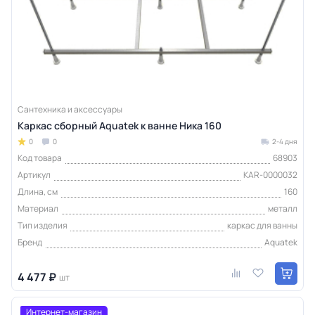
Сантехника и аксессуары
Каркас сборный Aquatek к ванне Ника 160
0
0
2-4 дня
Код товара
68903
Артикул
KAR-0000032
Длина, см
160
Материал
металл
Тип изделия
каркас для ванны
Бренд
Aquatek
4 477 ₽
шт
Интернет-магазин