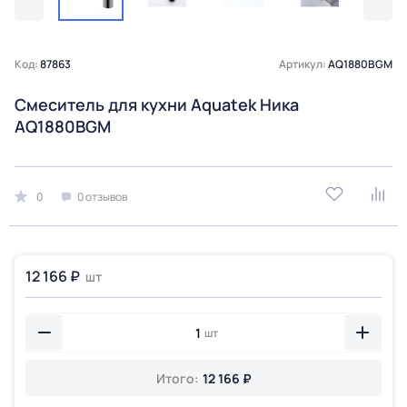
Код:
87863
Артикул:
AQ1880BGM
Смеситель для кухни Aquatek Ника
AQ1880BGM
0
0 отзывов
12 166 ₽
шт
шт
Итого:
12 166 ₽