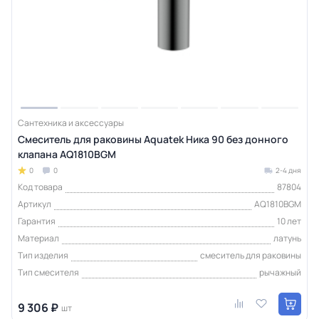
Сантехника и аксессуары
Смеситель для раковины Aquatek Ника 90 без донного
клапана AQ1810BGM
0
0
2-4 дня
Код товара
87804
Артикул
AQ1810BGM
Гарантия
10 лет
Материал
латунь
Тип изделия
смеситель для раковины
Тип смесителя
рычажный
9 306 ₽
шт