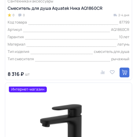
Сантехника и аксессуары
Смеситель для душа Aquatek Ника AQ1860CR
0
0
2-4 дня
Код товара
87799
Артикул
AQ1860CR
Гарантия
10 лет
Материал
латунь
Тип изделия
смеситель для душа
Тип смесителя
рычажный
8 316 ₽
шт
Интернет-магазин