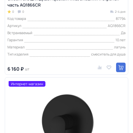
часть AQ1866CR
0
0
2-4 дня
Код товара
87794
Артикул
AQ1866CR
Встраиваемый
Да
Гарантия
10 лет
Материал
латунь
Тип изделия
смеситель для душа
6 160 ₽
шт
Интернет-магазин