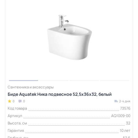
Сантехника и аксессуары
Биде Aquatek Ника подвесное 52,5х36х32, белый
0
0
2-4 дня
Код товара
73576
Артикул
AQ1009-00
Высота, см
32
Гарантия
10 лет
Глубина, см
52,5