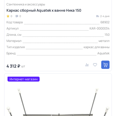
Сантехника и аксессуары
Каркас сборный Aquatek к ванне Ника 150
0
0
2-4 дня
Код товара
68902
Артикул
KAR-0000034
Длина, см
150
Материал
металл
Тип изделия
каркас для ванны
Бренд
Aquatek
4 312 ₽
шт
Интернет-магазин