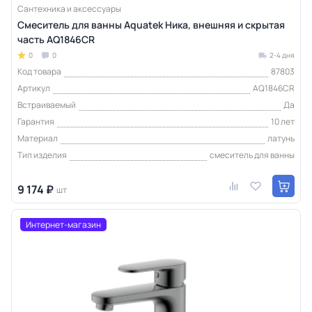
Сантехника и аксессуары
Смеситель для ванны Aquatek Ника, внешняя и скрытая
часть AQ1846CR
0
0
2-4 дня
Код товара
87803
Артикул
AQ1846CR
Встраиваемый
Да
Гарантия
10 лет
Материал
латунь
Тип изделия
смеситель для ванны
9 174 ₽
шт
Интернет-магазин