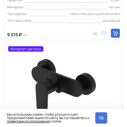
Гарантия
10 лет
Материал
латунь
Тип изделия
смеситель для кухонной мойки
Тип смесителя
рычажный
9 515 ₽
шт
Интернет-магазин
Мы используем cookie, чтобы улучшить сайт.
Ok
Продолжая навигацию по сайту, вы соглашаетесь с
правилами использования
cookie.