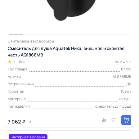
Сантехника и аксессуары
Смеситель для душа Aquatek Ника, внешняя и скрытая
часть AQ1866MB
0
0
2-4 дня
Код товара
87795
Артикул
AQ1866MB
Встраиваемый
Да
Гарантия
10 лет
Материал
латунь
Тип изделия
смеситель для душа
7 062 ₽
шт
Интернет-магазин