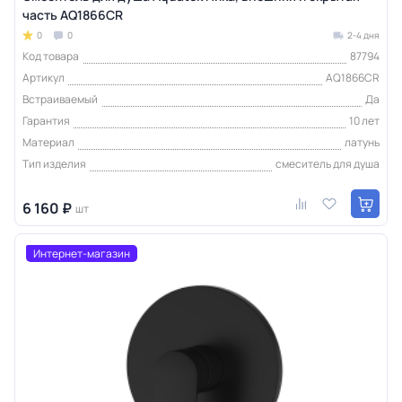
часть AQ1866CR
0
0
2-4 дня
Код товара
87794
Артикул
AQ1866CR
Встраиваемый
Да
Гарантия
10 лет
Материал
латунь
Тип изделия
смеситель для душа
6 160 ₽
шт
Интернет-магазин