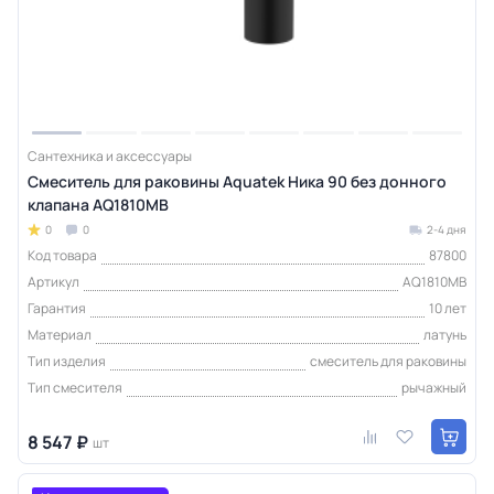
Сантехника и аксессуары
Смеситель для раковины Aquatek Ника 90 без донного
клапана AQ1810MB
0
0
2-4 дня
Код товара
87800
Артикул
AQ1810MB
Гарантия
10 лет
Материал
латунь
Тип изделия
смеситель для раковины
Тип смесителя
рычажный
8 547 ₽
шт