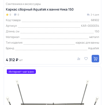
Сантехника и аксессуары
Каркас сборный Aquatek к ванне Ника 150
0
0
2-4 дня
Код товара
68902
Артикул
KAR-0000034
Длина, см
150
Материал
металл
Тип изделия
каркас для ванны
Бренд
Aquatek
4 312 ₽
шт
Интернет-магазин