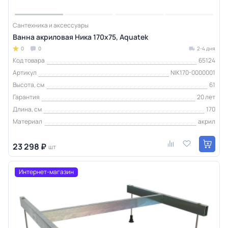
Сантехника и аксессуары
Ванна акриловая Ника 170х75, Aquatek
0
0
2-4 дня
Код товара
65124
Артикул
NIK170-0000001
Высота, см
61
Гарантия
20 лет
Длина, см
170
Материал
акрил
23 298 ₽
шт
Интернет-магазин