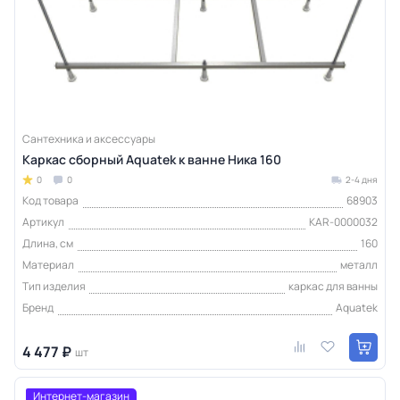
Сантехника и аксессуары
Каркас сборный Aquatek к ванне Ника 160
0
0
2-4 дня
Код товара
68903
Артикул
KAR-0000032
Длина, см
160
Материал
металл
Тип изделия
каркас для ванны
Бренд
Aquatek
4 477 ₽
шт
Интернет-магазин