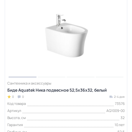
Сантехника и аксессуары
Биде Aquatek Ника подвесное 52,5х36х32, белый
0
0
2-4 дня
Код товара
73576
Артикул
AQ1009-00
Высота, см
32
Гарантия
10 лет
Глубина, см
52,5