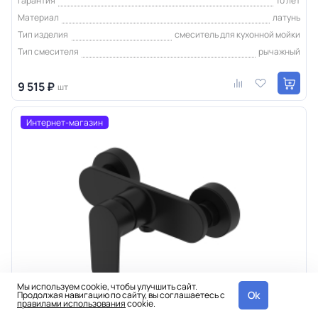
Гарантия
10 лет
Материал
латунь
Тип изделия
смеситель для кухонной мойки
Тип смесителя
рычажный
9 515 ₽
шт
Интернет-магазин
Мы используем cookie, чтобы улучшить сайт.
Ok
Продолжая навигацию по сайту, вы соглашаетесь с
правилами использования
cookie.