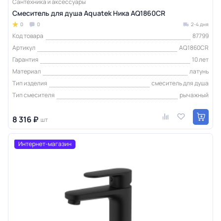
Сантехника и аксессуары
Смеситель для душа Aquatek Ника AQ1860CR
0
0
2-4 дня
Код товара
87799
Артикул
AQ1860CR
Гарантия
10 лет
Материал
латунь
Тип изделия
смеситель для душа
Тип смесителя
рычажный
8 316 ₽
шт
Интернет-магазин