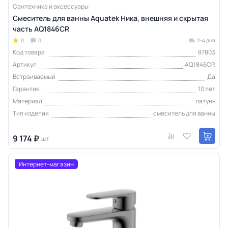
Сантехника и аксессуары
Смеситель для ванны Aquatek Ника, внешняя и скрытая
часть AQ1846CR
0
0
2-4 дня
Код товара
87803
Артикул
AQ1846CR
Встраиваемый
Да
Гарантия
10 лет
Материал
латунь
Тип изделия
смеситель для ванны
9 174 ₽
шт
Интернет-магазин