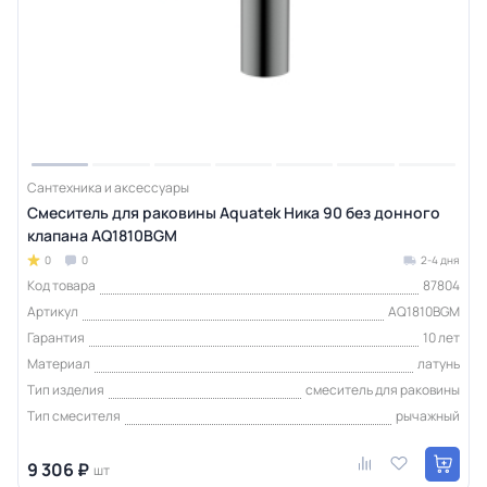
Сантехника и аксессуары
Смеситель для раковины Aquatek Ника 90 без донного
клапана AQ1810BGM
0
0
2-4 дня
Код товара
87804
Артикул
AQ1810BGM
Гарантия
10 лет
Материал
латунь
Тип изделия
смеситель для раковины
Тип смесителя
рычажный
9 306 ₽
шт