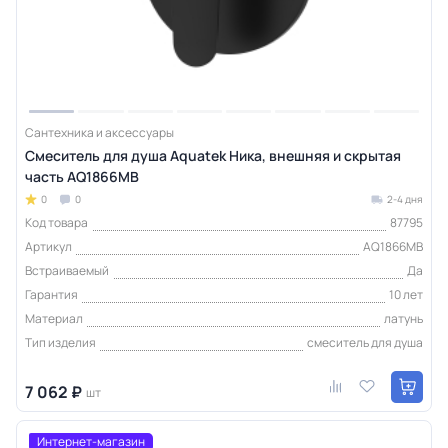
Сантехника и аксессуары
Смеситель для душа Aquatek Ника, внешняя и скрытая
часть AQ1866MB
0
0
2-4 дня
Код товара
87795
Артикул
AQ1866MB
Встраиваемый
Да
Гарантия
10 лет
Материал
латунь
Тип изделия
смеситель для душа
7 062 ₽
шт
Интернет-магазин