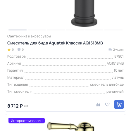
Сантехника и аксессуары
Смеситель для биде Aquatek Классик AQ1518MB
0
0
2-4 дня
Код товара
87901
Артикул
AQ1518MB
Гарантия
10 лет
Материал
латунь
Тип изделия
смеситель для биде
Тип смесителя
рычажный
8 712 ₽
шт
Интернет-магазин