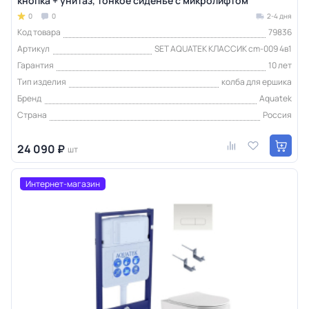
кнопка + унитаз, тонкое сиденье с микролифтом
0
0
2-4 дня
Код товара
79836
Артикул
SET AQUATEK КЛАССИК cm-009 4в1
Гарантия
10 лет
Тип изделия
колба для ершика
Бренд
Aquatek
Страна
Россия
24 090 ₽
шт
Интернет-магазин