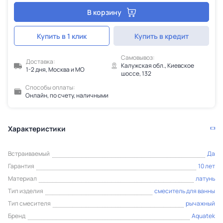
В корзину
Купить в 1 клик
Купить в кредит
Самовывоз:
Доставка:
Калужская обл., Киевское
1-2 дня, Москва и МО
шоссе, 132
Способы оплаты:
Онлайн, по счету, наличными
Характеристики
Встраиваемый
Да
Гарантия
10 лет
Материал
латунь
Тип изделия
смеситель для ванны
Тип смесителя
рычажный
Бренд
Aquatek