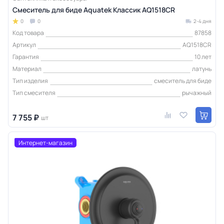
Смеситель для биде Aquatek Классик AQ1518CR
0
0
2-4 дня
Код товара
87858
Артикул
AQ1518CR
Гарантия
10 лет
Материал
латунь
Тип изделия
смеситель для биде
Тип смесителя
рычажный
7 755 ₽
шт
Интернет-магазин