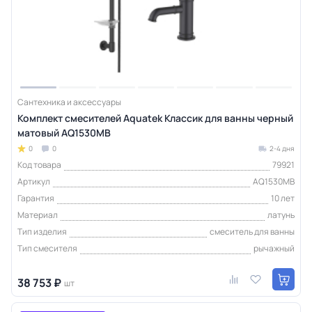
Сантехника и аксессуары
Комплект смесителей Aquatek Классик для ванны черный
матовый AQ1530MB
0
0
2-4 дня
Код товара
79921
Артикул
AQ1530MB
Гарантия
10 лет
Материал
латунь
Тип изделия
смеситель для ванны
Тип смесителя
рычажный
38 753 ₽
шт