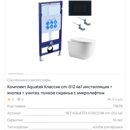
Сантехника и аксессуары
Комплект Aquatek Классик cm-012 4в1 инсталляция +
кнопка + унитаз, тонкое сиденье с микролифтом
0
0
2-4 дня
Код товара
79838
Артикул
SET AQUATEK КЛАССИК cm-012 4в1
Гарантия
10 лет
Тип изделия
колба для ершика