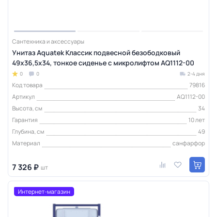
Сантехника и аксессуары
Унитаз Aquatek Классик подвесной безободковый
49х36,5х34, тонкое сиденье с микролифтом AQ1112-00
0
0
2-4 дня
Код товара
79816
Артикул
AQ1112-00
Высота, см
34
Гарантия
10 лет
Глубина, см
49
Материал
санфарфор
7 326 ₽
шт
Интернет-магазин