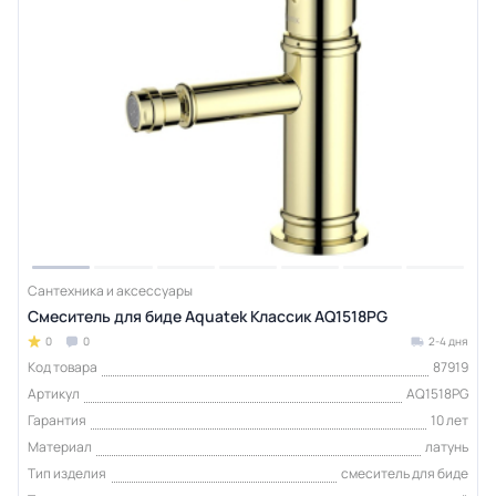
Сантехника и аксессуары
Смеситель для биде Aquatek Классик AQ1518PG
0
0
2-4 дня
Код товара
87919
Артикул
AQ1518PG
Гарантия
10 лет
Материал
латунь
Тип изделия
смеситель для биде