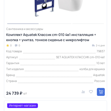
Сантехника и аксессуары
Комплект Aquatek Классик cm-010 4в1 инсталляция +
кнопка + унитаз, тонкое сиденье с микролифтом
0
0
2-4 дня
Код товара
79837
Артикул
SET AQUATEK КЛАССИК cm-010 4в1
Гарантия
10 лет
Тип изделия
колба для ершика
Бренд
Aquatek
Страна
Россия
24 739 ₽
шт
Интернет-магазин