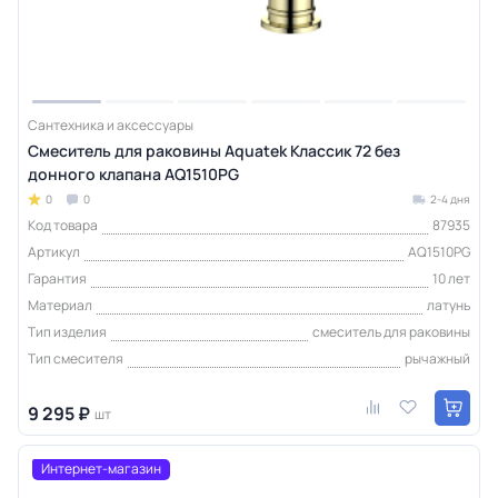
Сантехника и аксессуары
Смеситель для раковины Aquatek Классик 72 без
донного клапана AQ1510PG
0
0
2-4 дня
Код товара
87935
Артикул
AQ1510PG
Гарантия
10 лет
Материал
латунь
Тип изделия
смеситель для раковины
Тип смесителя
рычажный
9 295 ₽
шт
Интернет-магазин