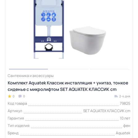
Сантехника и аксессуары
Комплект Aquatek Классик инсталляция + унитаз, тонкое
сиденье с микролифтом SET AQUATEK КЛАССИК cm
0
0
2-4 дня
Код товара
79825
Артикул
SET AQUATEK КЛАССИК cm
Гарантия
10 лет
Тип изделия
фен
Бренд
Aquatek