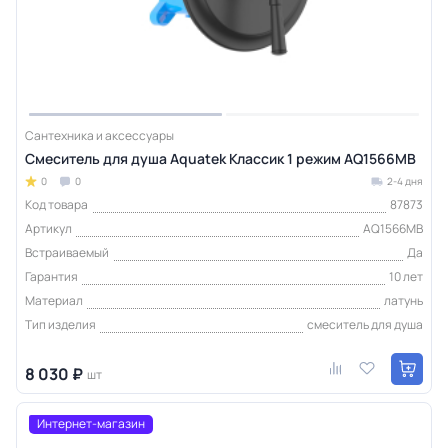
Сантехника и аксессуары
Смеситель для душа Aquatek Классик 1 режим AQ1566MB
0
0
2-4 дня
Код товара
87873
Артикул
AQ1566MB
Встраиваемый
Да
Гарантия
10 лет
Материал
латунь
Тип изделия
смеситель для душа
8 030 ₽
шт
Интернет-магазин