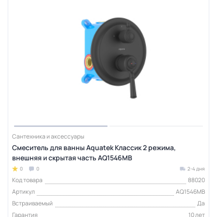
Сантехника и аксессуары
Смеситель для ванны Aquatek Классик 2 режима,
внешняя и скрытая часть AQ1546MB
0
0
2-4 дня
Код товара
88020
Артикул
AQ1546MB
Встраиваемый
Да
Гарантия
10 лет