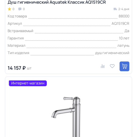
Душ гигиенический Aquatek Классик AQ1519CR
0
0
2-4 дня
Код товара
88000
Артикул
AQ1519CR
Встраиваемый
Да
Гарантия
10 лет
Материал
латунь
Тип изделия
душ гигиенический
14 157 ₽
шт
Интернет-магазин