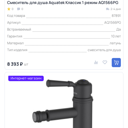
Смеситель для душа Aquatek Классик 1 режим AQ1566PG
0
0
2-4 дня
Код товара
87891
Артикул
AQ1566PG
Встраиваемый
Да
Гарантия
10 лет
Материал
латунь
Тип изделия
смеситель для душа
8 393 ₽
шт
Интернет-магазин