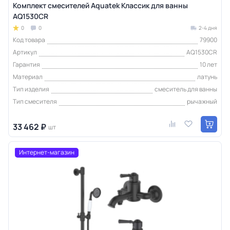
Комплект смесителей Aquatek Классик для ванны
AQ1530CR
0
0
2-4 дня
Код товара
79900
Артикул
AQ1530CR
Гарантия
10 лет
Материал
латунь
Тип изделия
смеситель для ванны
Тип смесителя
рычажный
33 462 ₽
шт
Интернет-магазин