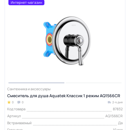
Интернет-магазин
Сантехника и аксессуары
Смеситель для душа Aquatek Классик 1 режим AQ1566CR
0
0
2-4 дня
Код товара
87832
Артикул
AQ1566CR
Встраиваемый
Да
Гарантия
10 лет