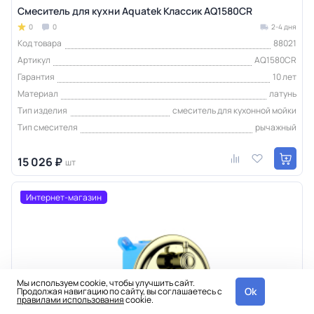
Смеситель для кухни Aquatek Классик AQ1580CR
0
0
2-4 дня
Код товара
88021
Артикул
AQ1580CR
Гарантия
10 лет
Материал
латунь
Тип изделия
смеситель для кухонной мойки
Тип смесителя
рычажный
15 026 ₽
шт
Интернет-магазин
Мы используем cookie, чтобы улучшить сайт.
Ok
Продолжая навигацию по сайту, вы соглашаетесь с
правилами использования
cookie.