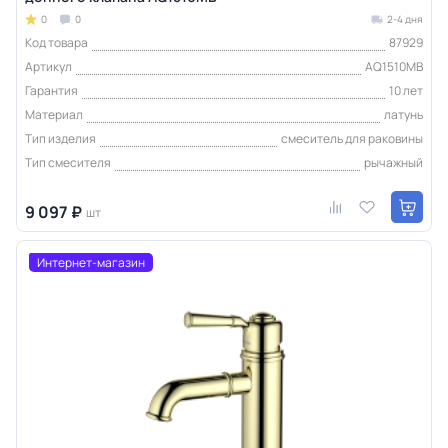
0
0
2-4 дня
Код товара
87929
Артикул
AQ1510MB
Гарантия
10 лет
Материал
латунь
Тип изделия
смеситель для раковины
Тип смесителя
рычажный
9 097 ₽
шт
Интернет-магазин