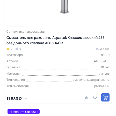
Сантехника и аксессуары
Смеситель для раковины Aquatek Классик высокий 235
без донного клапана AQ1504CR
0
0
2-4 дня
Код товара
88010
Артикул
AQ1504CR
Гарантия
10 лет
Материал
латунь
Тип изделия
смеситель для раковины
Тип смесителя
рычажный
11 583 ₽
шт
Интернет-магазин