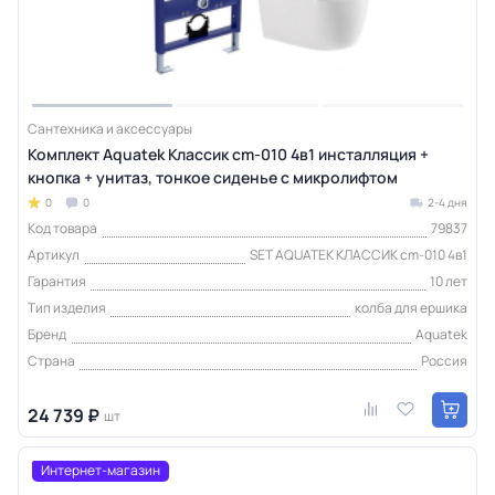
Сантехника и аксессуары
Комплект Aquatek Классик cm-010 4в1 инсталляция +
кнопка + унитаз, тонкое сиденье с микролифтом
0
0
2-4 дня
Код товара
79837
Артикул
SET AQUATEK КЛАССИК cm-010 4в1
Гарантия
10 лет
Тип изделия
колба для ершика
Бренд
Aquatek
Страна
Россия
24 739 ₽
шт
Интернет-магазин