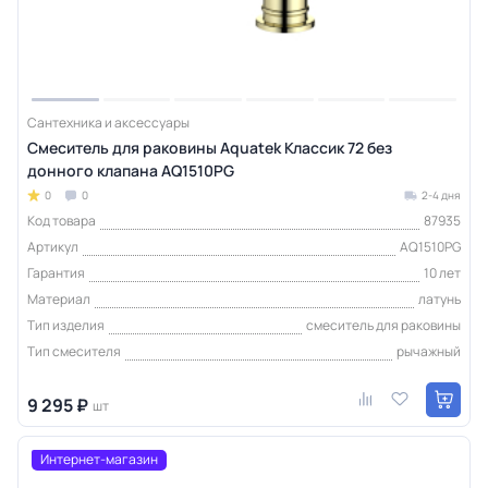
Сантехника и аксессуары
Смеситель для раковины Aquatek Классик 72 без
донного клапана AQ1510PG
0
0
2-4 дня
Код товара
87935
Артикул
AQ1510PG
Гарантия
10 лет
Материал
латунь
Тип изделия
смеситель для раковины
Тип смесителя
рычажный
9 295 ₽
шт
Интернет-магазин