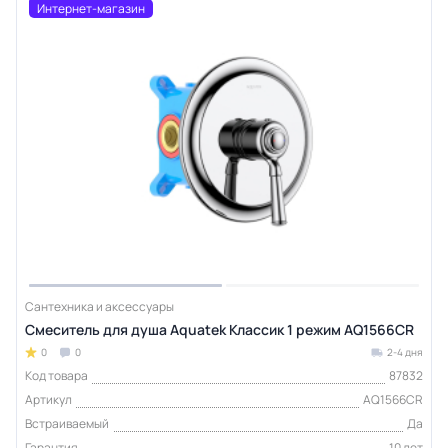
Интернет-магазин
Сантехника и аксессуары
Смеситель для душа Aquatek Классик 1 режим AQ1566CR
0
0
2-4 дня
Код товара
87832
Артикул
AQ1566CR
Встраиваемый
Да
Гарантия
10 лет