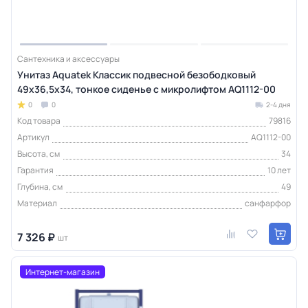
Сантехника и аксессуары
Унитаз Aquatek Классик подвесной безободковый
49х36,5х34, тонкое сиденье с микролифтом AQ1112-00
0
0
2-4 дня
Код товара
79816
Артикул
AQ1112-00
Высота, см
34
Гарантия
10 лет
Глубина, см
49
Материал
санфарфор
7 326 ₽
шт
Интернет-магазин