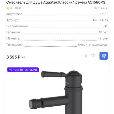
Смеситель для душа Aquatek Классик 1 режим AQ1566PG
0
0
2-4 дня
Код товара
87891
Артикул
AQ1566PG
Встраиваемый
Да
Гарантия
10 лет
Материал
латунь
Тип изделия
смеситель для душа
8 393 ₽
шт
Интернет-магазин