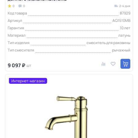
0
0
2-4 дня
Код товара
87929
Артикул
AQ1510MB
Гарантия
10 лет
Материал
латунь
Тип изделия
смеситель для раковины
Тип смесителя
рычажный
9 097 ₽
шт
Интернет-магазин