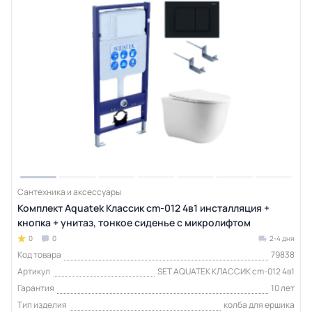
Сантехника и аксессуары
Комплект Aquatek Классик cm-012 4в1 инсталляция +
кнопка + унитаз, тонкое сиденье с микролифтом
0
0
2-4 дня
Код товара
79838
Артикул
SET AQUATEK КЛАССИК cm-012 4в1
Гарантия
10 лет
Тип изделия
колба для ершика