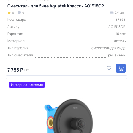
Смеситель для биде Aquatek Классик AQ1518CR
0
0
2-4 дня
Код товара
87858
Артикул
AQ1518CR
Гарантия
10 лет
Материал
латунь
Тип изделия
смеситель для биде
Тип смесителя
рычажный
7 755 ₽
шт
Интернет-магазин