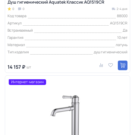
Душ гигиенический Aquatek Классик AQ1519CR
0
0
2-4 дня
Код товара
88000
Артикул
AQ1519CR
Встраиваемый
Да
Гарантия
10 лет
Материал
латунь
Тип изделия
душ гигиенический
14 157 ₽
шт
Интернет-магазин