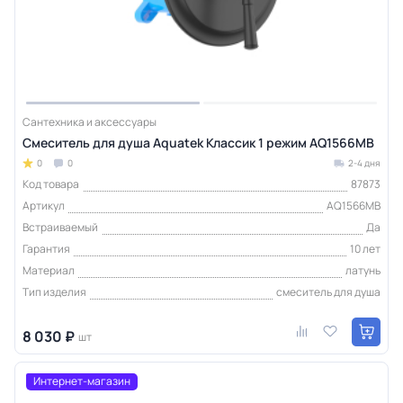
Сантехника и аксессуары
Смеситель для душа Aquatek Классик 1 режим AQ1566MB
0
0
2-4 дня
Код товара
87873
Артикул
AQ1566MB
Встраиваемый
Да
Гарантия
10 лет
Материал
латунь
Тип изделия
смеситель для душа
8 030 ₽
шт
Интернет-магазин