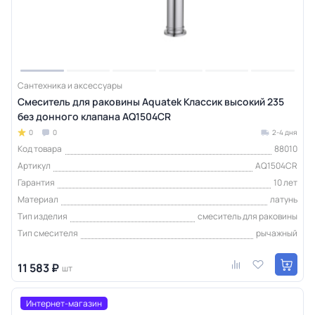
Сантехника и аксессуары
Смеситель для раковины Aquatek Классик высокий 235
без донного клапана AQ1504CR
0
0
2-4 дня
Код товара
88010
Артикул
AQ1504CR
Гарантия
10 лет
Материал
латунь
Тип изделия
смеситель для раковины
Тип смесителя
рычажный
11 583 ₽
шт
Интернет-магазин