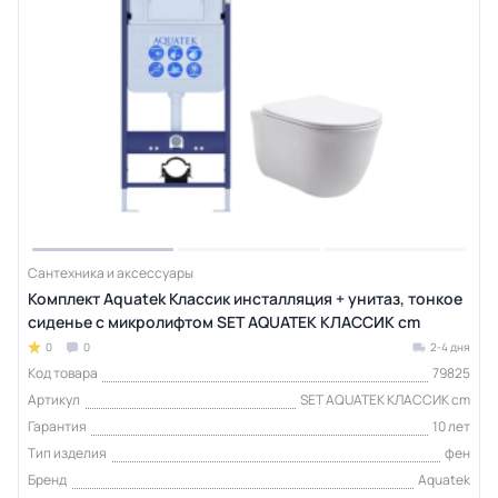
Сантехника и аксессуары
Комплект Aquatek Классик инсталляция + унитаз, тонкое
сиденье с микролифтом SET AQUATEK КЛАССИК cm
0
0
2-4 дня
Код товара
79825
Артикул
SET AQUATEK КЛАССИК cm
Гарантия
10 лет
Тип изделия
фен
Бренд
Aquatek