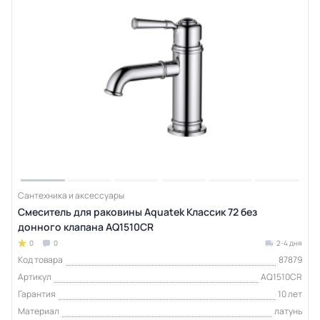
Сантехника и аксессуары
Смеситель для раковины Aquatek Классик 72 без
донного клапана AQ1510CR
0
0
2-4 дня
Код товара
87879
Артикул
AQ1510CR
Гарантия
10 лет
Материал
латунь