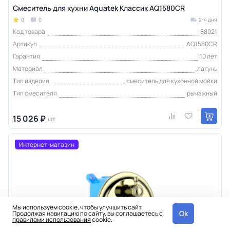
Смеситель для кухни Aquatek Классик AQ1580CR
0
0
2-4 дня
Код товара
88021
Артикул
AQ1580CR
Гарантия
10 лет
Материал
латунь
Тип изделия
смеситель для кухонной мойки
Тип смесителя
рычажный
15 026 ₽
шт
Интернет-магазин
Мы используем cookie, чтобы улучшить сайт.
Ok
Продолжая навигацию по сайту, вы соглашаетесь с
правилами использования
cookie.