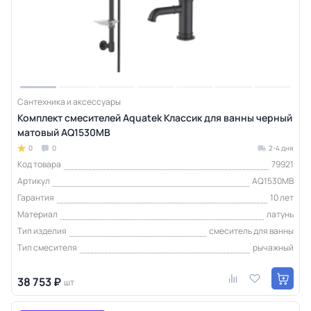
Сантехника и аксессуары
Комплект смесителей Aquatek Классик для ванны черный
матовый AQ1530MB
0
0
2-4 дня
Код товара
79921
Артикул
AQ1530MB
Гарантия
10 лет
Материал
латунь
Тип изделия
смеситель для ванны
Тип смесителя
рычажный
38 753 ₽
шт