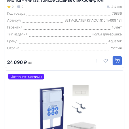
кнопка + унитаз, тонкое сиденье с микролифтом
0
0
2-4 дня
Код товара
79836
Артикул
SET AQUATEK КЛАССИК cm-009 4в1
Гарантия
10 лет
Тип изделия
колба для ершика
Бренд
Aquatek
Страна
Россия
24 090 ₽
шт
Интернет-магазин