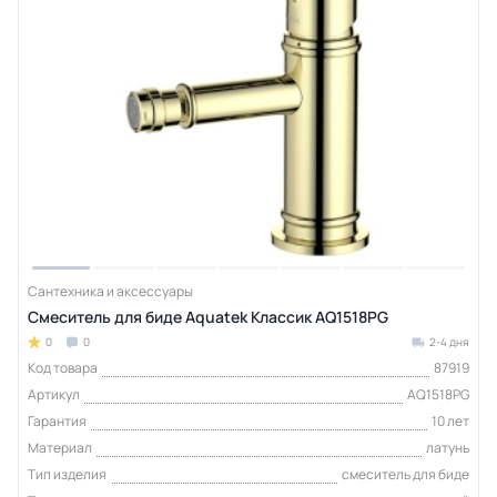
Сантехника и аксессуары
Смеситель для биде Aquatek Классик AQ1518PG
0
0
2-4 дня
Код товара
87919
Артикул
AQ1518PG
Гарантия
10 лет
Материал
латунь
Тип изделия
смеситель для биде