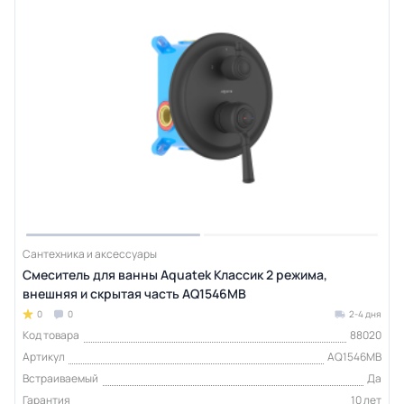
Сантехника и аксессуары
Смеситель для ванны Aquatek Классик 2 режима,
внешняя и скрытая часть AQ1546MB
0
0
2-4 дня
Код товара
88020
Артикул
AQ1546MB
Встраиваемый
Да
Гарантия
10 лет