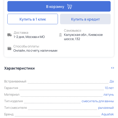
В корзину
Купить в 1 клик
Купить в кредит
Самовывоз:
Доставка:
Калужская обл., Киевское
1-2 дня, Москва и МО
шоссе, 132
Способы оплаты:
Онлайн, по счету, наличными
Характеристики
Встраиваемый
Да
Гарантия
10 лет
Материал
латунь
Тип изделия
смеситель для ванны
Тип смесителя
рычажный
Бренд
Aquatek