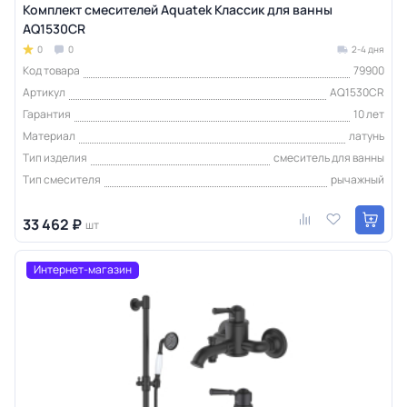
Комплект смесителей Aquatek Классик для ванны
AQ1530CR
0
0
2-4 дня
Код товара
79900
Артикул
AQ1530CR
Гарантия
10 лет
Материал
латунь
Тип изделия
смеситель для ванны
Тип смесителя
рычажный
33 462 ₽
шт
Интернет-магазин