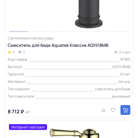
Сантехника и аксессуары
Смеситель для биде Aquatek Классик AQ1518MB
0
0
2-4 дня
Код товара
87901
Артикул
AQ1518MB
Гарантия
10 лет
Материал
латунь
Тип изделия
смеситель для биде
Тип смесителя
рычажный
8 712 ₽
шт
Интернет-магазин