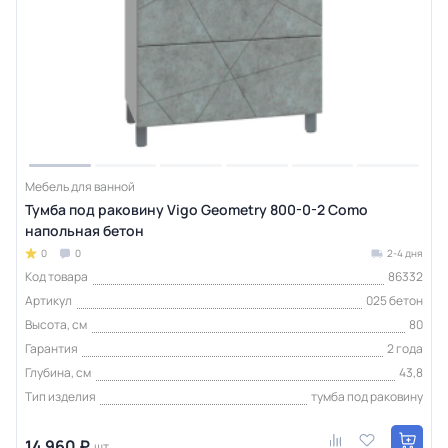
Мебель для ванной
Тумба под раковину Vigo Geometry 800-0-2 Como
напольная бетон
0
0
2-4 дня
Код товара
86332
Артикул
025 бетон
Высота, см
80
Гарантия
2 года
Глубина, см
43,8
Тип изделия
тумба под раковину
14 960 ₽
шт