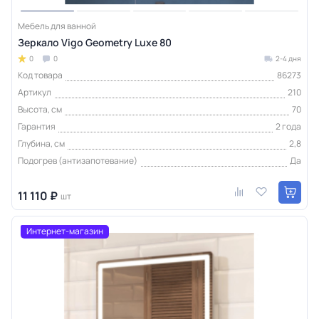
Мебель для ванной
Зеркало Vigo Geometry Luxe 80
0
0
2-4 дня
Код товара
86273
Артикул
210
Высота, см
70
Гарантия
2 года
Глубина, см
2,8
Подогрев (антизапотевание)
Да
11 110 ₽
шт
Интернет-магазин