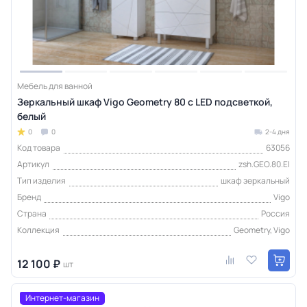
Мебель для ванной
Зеркальный шкаф Vigo Geometry 80 с LED подсветкой,
белый
0
0
2-4 дня
Код товара
63056
Артикул
zsh.GEO.80.El
Тип изделия
шкаф зеркальный
Бренд
Vigo
Страна
Россия
Коллекция
Geometry, Vigo
12 100 ₽
шт
Интернет-магазин