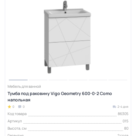
Мебель для ванной
Тумба под раковину Vigo Geometry 600-0-2 Como
напольная
0
0
2-4 дня
Код товара
86305
Артикул
015
Высота, см
80
Гарантия
2 года