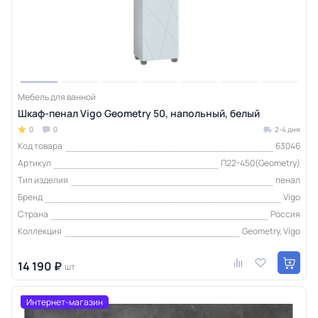
Мебель для ванной
Шкаф-пенал Vigo Geometry 50, напольный, белый
0
0
2-4 дня
Код товара
63046
Артикул
П22-450(Geometry)
Тип изделия
пенал
Бренд
Vigo
Страна
Россия
Коллекция
Geometry, Vigo
14 190 ₽
шт
Интернет-магазин