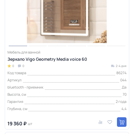
Мебель для ванной
Зеркало Vigo Geometry Media voice 60
0
0
2-4 дня
Код товара
86274
Артикул
044
bluetooth - приемник
Да
Высота, см
70
Гарантия
2 года
Глубина, см
4,4
19 360 ₽
шт