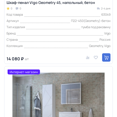
Шкаф-пенал Vigo Geometry 45, напольный, бетон
0
0
2-4 дня
Код товара
63049
Артикул
П22-450(Geometry)-бетон
Тип изделия
тумба под раковину
Бренд
Vigo
Страна
Россия
Коллекция
Geometry, Vigo
14 080 ₽
шт
Интернет-магазин