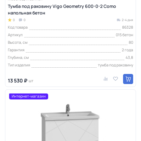
Тумба под раковину Vigo Geometry 600-0-2 Como
напольная бетон
0
0
2-4 дня
Код товара
86328
Артикул
015 бетон
Высота, см
80
Гарантия
2 года
Глубина, см
43,8
Тип изделия
тумба под раковину
13 530 ₽
шт
Интернет-магазин