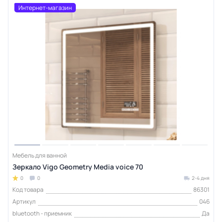
Интернет-магазин
Мебель для ванной
Зеркало Vigo Geometry Media voice 70
0
0
2-4 дня
Код товара
86301
Артикул
046
bluetooth - приемник
Да