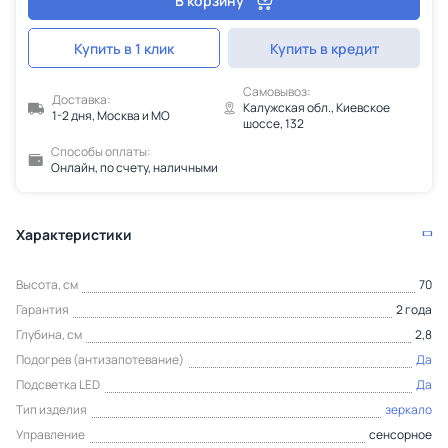
В корзину
Купить в 1 клик
Купить в кредит
Самовывоз:
Доставка:
Калужская обл., Киевское
1-2 дня, Москва и МО
шоссе, 132
Способы оплаты:
Онлайн, по счету, наличными
Характеристики
Высота, см
70
Гарантия
2 года
Глубина, см
2,8
Подогрев (антизапотевание)
Да
Подсветка LED
Да
Тип изделия
зеркало
Управление
сенсорное