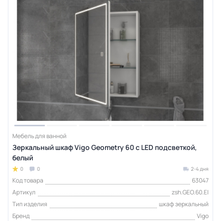
Мебель для ванной
Зеркальный шкаф Vigo Geometry 60 с LED подсветкой,
белый
0
0
2-4 дня
Код товара
63047
Артикул
zsh.GEO.60.El
Тип изделия
шкаф зеркальный
Бренд
Vigo