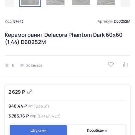
Код:
87443
Артикул:
D60252M
Керамогранит Delacora Phantom Dark 60x60
(1,44) D60252M
0
0 отзывов
2
2 629 ₽
м
2
946.44 ₽
шт
(0.36 м
)
2
3 785.76 ₽
кор
(1.44 м
, 4 шт)
Штуками
Коробками