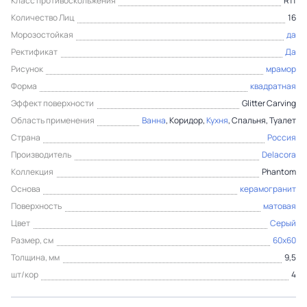
Класс противоскольжения
R11
Количество Лиц
16
Морозостойкая
да
Ректификат
Да
Рисунок
мрамор
Форма
квадратная
Эффект поверхности
Glitter Carving
Область применения
Ванна
, Коридор,
Кухня
, Спальня, Туалет
Страна
Россия
Производитель
Delacora
Коллекция
Phantom
Основа
керамогранит
Поверхность
матовая
Цвет
Серый
Размер, см
60x60
Толщина, мм
9,5
шт/кор
4