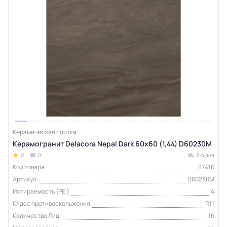
Керамическая плитка
Керамогранит Delacora Nepal Dark 60x60 (1,44) D60230M
0
0
2-4 дня
Код товара
87416
Артикул
D60230M
Истираемость (PEI)
4
Класс противоскольжения
R11
Количество Лиц
16