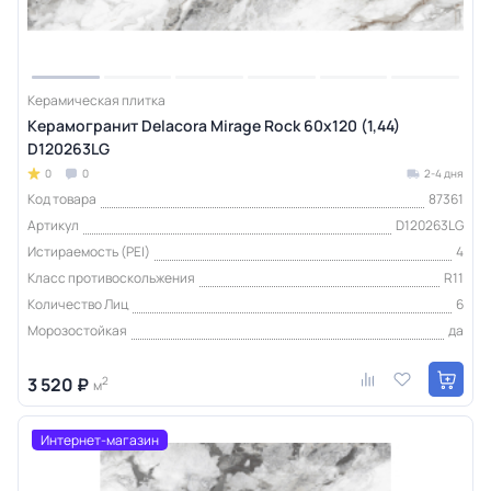
Керамическая плитка
Керамогранит Delacora Mirage Rock 60x120 (1,44)
D120263LG
0
0
2-4 дня
Код товара
87361
Артикул
D120263LG
Истираемость (PEI)
4
Класс противоскольжения
R11
Количество Лиц
6
Морозостойкая
да
3 520 ₽
2
м
Интернет-магазин