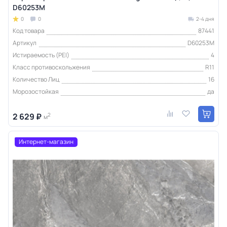
D60253M
0
0
2-4 дня
Код товара
87441
Артикул
D60253M
Истираемость (PEI)
4
Класс противоскольжения
R11
Количество Лиц
16
Морозостойкая
да
2 629 ₽
2
м
Интернет-магазин