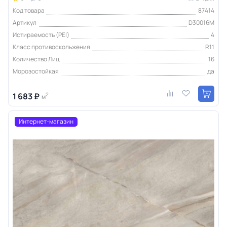
Код товара
87414
Артикул
D30016M
Истираемость (PEI)
4
Класс противоскольжения
R11
Количество Лиц
16
Морозостойкая
да
1 683 ₽
2
м
Интернет-магазин