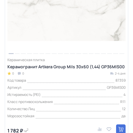
Керамическая плитка
Керамогранит Artkera Group Mils 30х60 (1,44) GP36MIS00
0
0
2-4 дня
Код товара
87359
Артикул
GP36MIS00
Истираемость (PEI)
4
Класс противоскольжения
R11
Количество Лиц
12
Морозостойкая
да
1 782 ₽
2
м