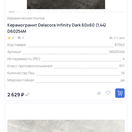
Керамическая плитка
Керамогранит Delacora Infinity Dark 60x60 (1,44)
D60254М
0
0
2-4 дня
Код товара
87042
Артикул
D60254M
Истираемость (PEI)
4
Класс противоскольжения
R11
Количество Лиц
16
Морозостойкая
да
2 629 ₽
2
м