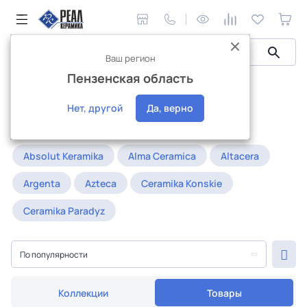
Ваш регион
Пензенская область
Керамическая плитка
Керамогранит
под мрамор
Керамогранит под мрамор
Нет, другой
Да, верно
Популярное:
20x120
25x25
30x90
Absolut Keramika
Alma Ceramica
Altacera
Argenta
Azteca
Ceramika Konskie
Ceramika Paradyz
По популярности
Коллекции
Товары