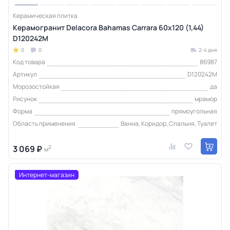
Керамическая плитка
Керамогранит Delacora Bahamas Carrara 60x120 (1,44)
D120242M
0
0
2-4 дня
Код товара
86987
Артикул
D120242M
Морозостойкая
да
Рисунок
мрамор
Форма
прямоугольная
Область применения
Ванна, Коридор, Спальня, Туалет
3 069 ₽
2
м
Интернет-магазин