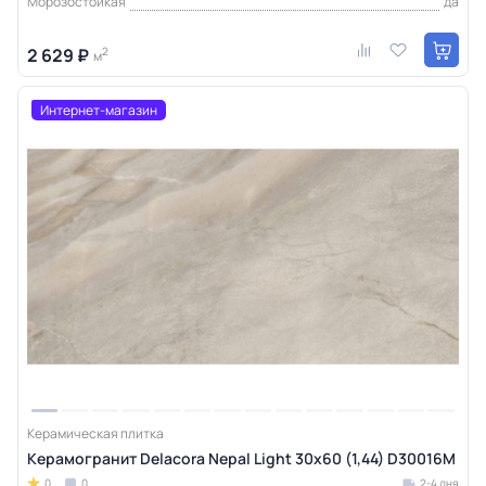
Морозостойкая
да
2 629 ₽
2
м
Интернет-магазин
Керамическая плитка
Керамогранит Delacora Nepal Light 30x60 (1,44) D30016M
0
0
2-4 дня