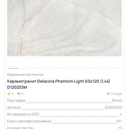
Керамическая плитка
Керамогранит Delacora Phantom Light 60x120 (1,44)
D120253M
0
0
2-4 дня
Код товара
87440
Артикул
D120253M
Истираемость (PEI)
4
Класс противоскольжения
R11
Количество Лиц
12