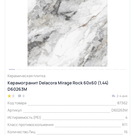
Керамическая плитка
Керамогранит Delacora Mirage Rock 60x60 (1,44)
D60263M
0
0
2-4 дня
Код товара
87362
Артикул
D60263M
Истираемость (PEI)
4
Класс противоскольжения
R11
Количество Лиц
16