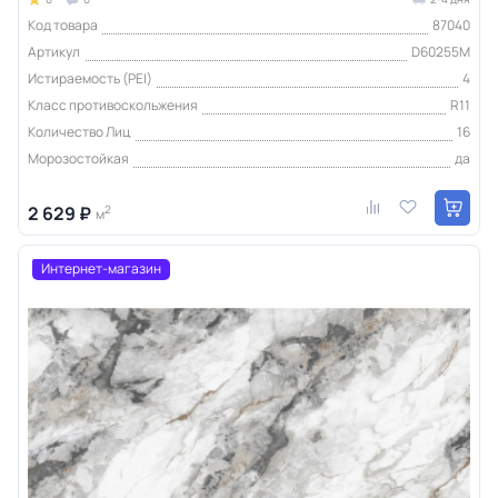
Код товара
87040
Артикул
D60255M
Истираемость (PEI)
4
Класс противоскольжения
R11
Количество Лиц
16
Морозостойкая
да
2 629 ₽
2
м
Интернет-магазин