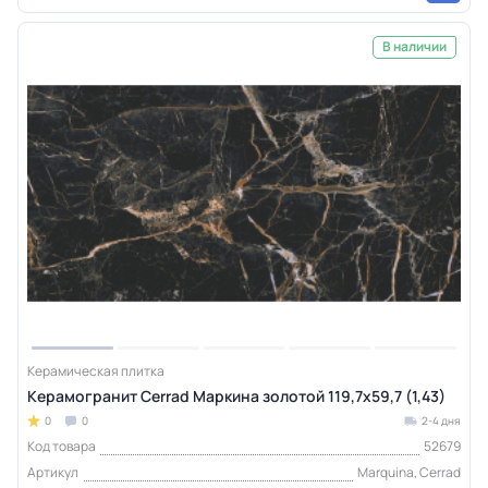
В наличии
Керамическая плитка
Керамогранит Cerrad Маркина золотой 119,7x59,7 (1,43)
0
0
2-4 дня
Код товара
52679
Артикул
Marquina, Cerrad