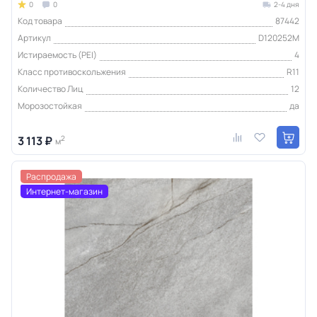
0
0
2-4 дня
Код товара
87442
Артикул
D120252M
Истираемость (PEI)
4
Класс противоскольжения
R11
Количество Лиц
12
Морозостойкая
да
3 113 ₽
2
м
Распродажа
Интернет-магазин