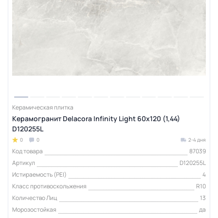
Керамическая плитка
Керамогранит Delacora Infinity Light 60x120 (1,44)
D120255L
0
0
2-4 дня
Код товара
87039
Артикул
D120255L
Истираемость (PEI)
4
Класс противоскольжения
R10
Количество Лиц
13
Морозостойкая
да