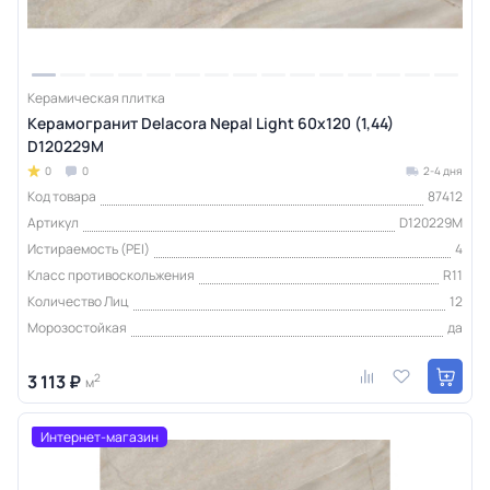
Керамическая плитка
Керамогранит Delacora Nepal Light 60x120 (1,44)
D120229M
0
0
2-4 дня
Код товара
87412
Артикул
D120229M
Истираемость (PEI)
4
Класс противоскольжения
R11
Количество Лиц
12
Морозостойкая
да
3 113 ₽
2
м
Интернет-магазин