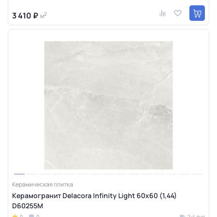
3 410 ₽
2
м
Керамическая плитка
Керамогранит Delacora Infinity Light 60x60 (1,44)
D60255М
0
0
2-4 дня