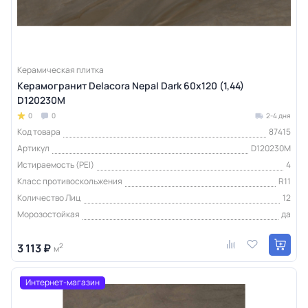
Керамическая плитка
Керамогранит Delacora Nepal Dark 60x120 (1,44)
D120230M
0
0
2-4 дня
Код товара
87415
Артикул
D120230M
Истираемость (PEI)
4
Класс противоскольжения
R11
Количество Лиц
12
Морозостойкая
да
3 113 ₽
2
м
Интернет-магазин