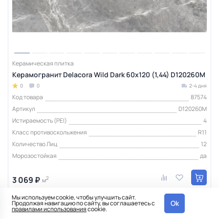
Керамическая плитка
Керамогранит Delacora Wild Dark 60x120 (1,44) D120260M
0
0
2-4 дня
Код товара
87574
Артикул
D120260M
Истираемость (PEI)
4
Класс противоскольжения
R11
Количество Лиц
12
Морозостойкая
да
3 069 ₽
2
м
Мы используем cookie, чтобы улучшить сайт.
Ok
Продолжая навигацию по сайту, вы соглашаетесь с
Интернет-магазин
правилами использования
cookie.