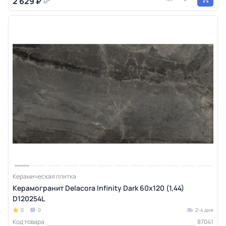
2 629 ₽
м
Керамическая плитка
Керамогранит Delacora Infinity Dark 60x120 (1,44)
D120254L
0
0
2-4 дня
Код товара
87041