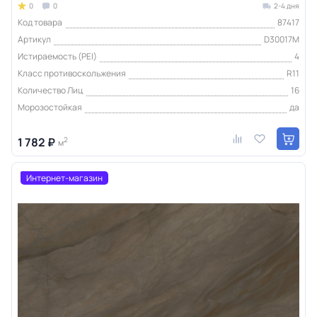
0
0
2-4 дня
Код товара
87417
Артикул
D30017M
Истираемость (PEI)
4
Класс противоскольжения
R11
Количество Лиц
16
Морозостойкая
да
1 782 ₽
2
м
Интернет-магазин