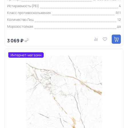
Истираемость (PEI)
4
Класс противоскольжения
R11
Количество Лиц
12
Морозостойкая
да
3 069 ₽
2
м
Интернет-магазин