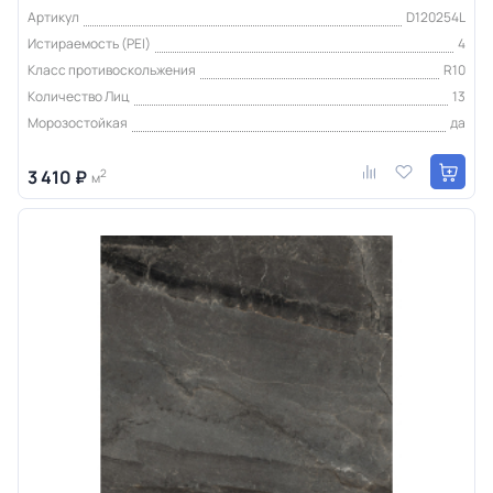
Артикул
D120254L
Истираемость (PEI)
4
Класс противоскольжения
R10
Количество Лиц
13
Морозостойкая
да
3 410 ₽
2
м