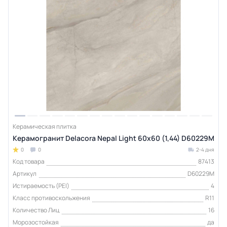
Керамическая плитка
Керамогранит Delacora Nepal Light 60x60 (1,44) D60229M
0
0
2-4 дня
Код товара
87413
Артикул
D60229M
Истираемость (PEI)
4
Класс противоскольжения
R11
Количество Лиц
16
Морозостойкая
да