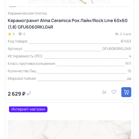
Керамическая плитка
Керамогранит Alma Ceramica Рок Лайн/Rock Line 60х60
(1,8) GFU6060RKL04R
0
0
2-4 дня
Код товара
87453
Артикул
GFU6060RKL04R
Истираемость (PEI)
4
Класс противоскольжения
R11
Количество Лиц
15
Морозостойкая
да
2 629 ₽
2
м
Интернет-магазин