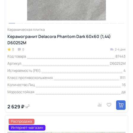
Керамическая плитка
Керамогранит Delacora Phantom Dark 60x60 (1,44)
D60252M
0
0
2-4 дня
Код товара
87443
Артикул
D60252M
Истираемость (PEI)
4
Класс противоскольжения
R11
Количество Лиц
16
Морозостойкая
да
2 629 ₽
2
м
Распродажа
Интернет-магазин