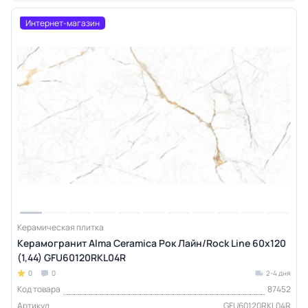
Интернет-магазин
Керамическая плитка
Керамогранит Alma Ceramica Рок Лайн/Rock Line 60х120
(1,44) GFU60120RKL04R
0
0
2-4 дня
Код товара
87452
Артикул
GFU60120RKL04R