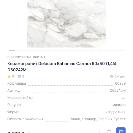
Керамическая плитка
Керамогранит Delacora Bahamas Carrara 60x60 (1,44)
D60242M
0
0
2-4 дня
Код товара
86989
Артикул
D60242M
Морозостойкая
да
Рисунок
мрамор
Форма
квадратная
Область применения
Ванна, Коридор, Спальня, Туалет
2