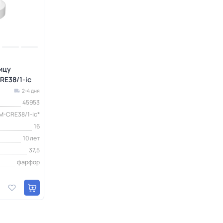
ицу
RE38/1-ic
2-4 дня
45953
M-CRE38/1-ic*
16
10 лет
37,5
фарфор