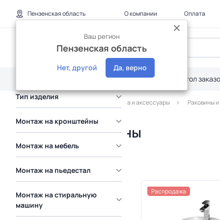
Пензенская область
О компании
Оплата
Коллекция
Ваш регион
Пензенская область
Материал
Нет, другой
Да, верно
Крыло
Каталог
Дилерам
Акции
Стол заказ
Тип изделия
Главная
Каталог
Сантехника и аксессуары
Раковины и
Монтаж на кронштейны
Круглые раковины
Монтаж на мебель
Монтаж на пьедестал
Распродажа
Монтаж на стиральную
машину