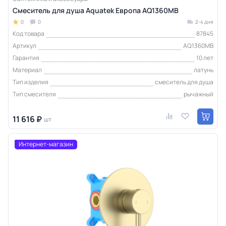
Смеситель для душа Aquatek Европа AQ1360MB
0
0
2-4 дня
Код товара
87845
Артикул
AQ1360MB
Гарантия
10 лет
Материал
латунь
Тип изделия
смеситель для душа
Тип смесителя
рычажный
11 616 ₽
шт
Интернет-магазин