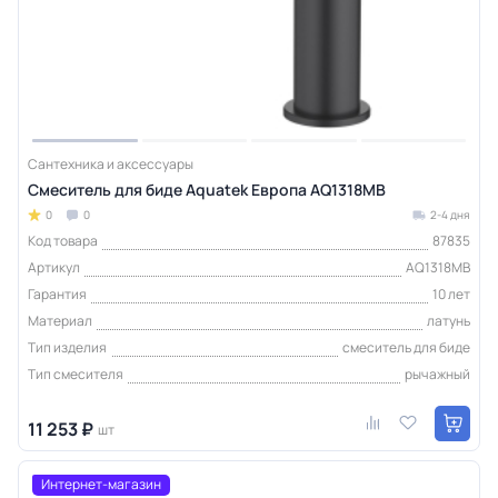
Сантехника и аксессуары
Смеситель для биде Aquatek Европа AQ1318MB
0
0
2-4 дня
Код товара
87835
Артикул
AQ1318MB
Гарантия
10 лет
Материал
латунь
Тип изделия
смеситель для биде
Тип смесителя
рычажный
11 253 ₽
шт
Интернет-магазин