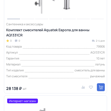
Сантехника и аксессуары
Комплект смесителей Aquatek Европа для ванны
AQ1331CR
0
0
2-4 дня
Код товара
79906
Артикул
AQ1331CR
Гарантия
10 лет
Материал
латунь
Тип изделия
смеситель для ванны
Тип смесителя
рычажный
28 138 ₽
шт
Интернет-магазин