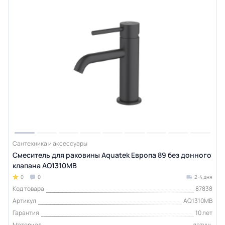
Сантехника и аксессуары
Смеситель для раковины Aquatek Европа 89 без донного
клапана AQ1310MB
0
0
2-4 дня
Код товара
87838
Артикул
AQ1310MB
Гарантия
10 лет
Материал
латунь