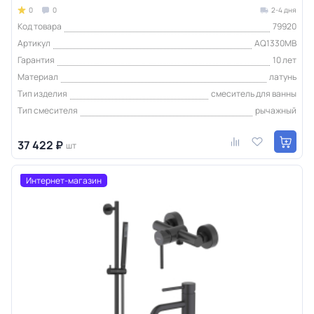
0
0
2-4 дня
Код товара
79920
Артикул
AQ1330MB
Гарантия
10 лет
Материал
латунь
Тип изделия
смеситель для ванны
Тип смесителя
рычажный
37 422 ₽
шт
Интернет-магазин