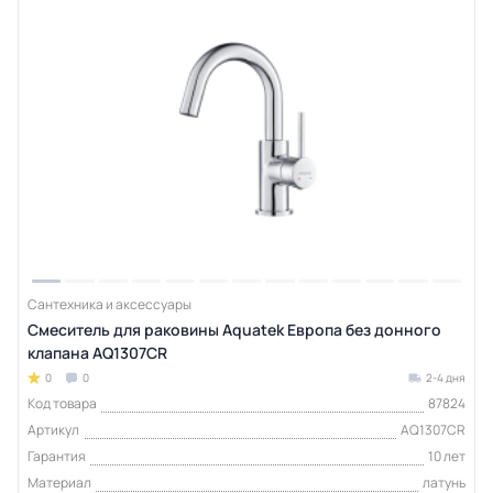
Сантехника и аксессуары
Смеситель для раковины Aquatek Европа без донного
клапана AQ1307CR
0
0
2-4 дня
Код товара
87824
Артикул
AQ1307CR
Гарантия
10 лет
Материал
латунь