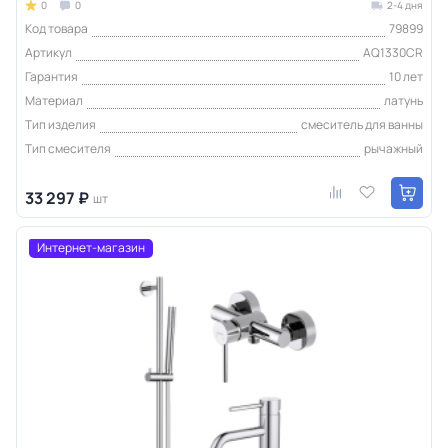
0
0
2-4 дня
Код товара
79899
Артикул
AQ1330CR
Гарантия
10 лет
Материал
латунь
Тип изделия
смеситель для ванны
Тип смесителя
рычажный
33 297 ₽
шт
Интернет-магазин