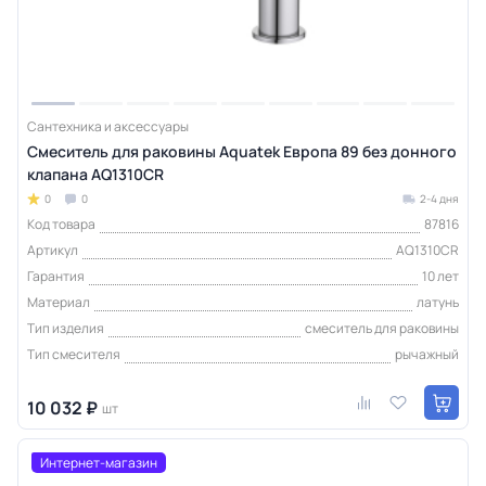
Сантехника и аксессуары
Смеситель для раковины Aquatek Европа 89 без донного
клапана AQ1310CR
0
0
2-4 дня
Код товара
87816
Артикул
AQ1310CR
Гарантия
10 лет
Материал
латунь
Тип изделия
смеситель для раковины
Тип смесителя
рычажный
10 032 ₽
шт
Интернет-магазин