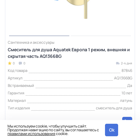
Сантехника и аксессуары
Смеситель для душа Aquatek Европа 1 режим, внешняя и
скрытая часть AQ1366BG
0
0
2-4 дня
Код товара
87846
Артикул
AQ1366BG
Встраиваемый
Да
Гарантия
10 лет
Материал
латунь
Тип изделия
смеситель для душа
11 704 ₽
шт
Мы используем cookie, чтобы улучшить сайт.
Ok
Продолжая навигацию по сайту, вы соглашаетесь с
правилами использования
cookie.
Интернет-магазин