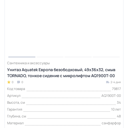
Сантехника и аксессуары
Унитаз Aquatek Европа безободковый, 49х36х32, смыв
TORNADO, тонкое сидение с микролифтом AQ1900T-00
0
0
2-4 дня
Код товара
79817
Артикул
AQ1900T-00
Высота, см
34
Гарантия
10 лет
Глубина, см
48
Материал
санфарфор