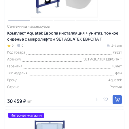
Сантехника и аксессуары
Комплект Aquatek Европа инсталляция + унитаз, тонкое
сиденье с микролифтом SET AQUATEK ЕВРОПА T
0
0
2-4 дня
Код товара
79821
Артикул
SET AQUATEK ЕВРОПА T
Гарантия
10 лет
Тип изделия
фен
Бренд
Aquatek
Страна
Россия
30 459 ₽
шт
Интернет-магазин