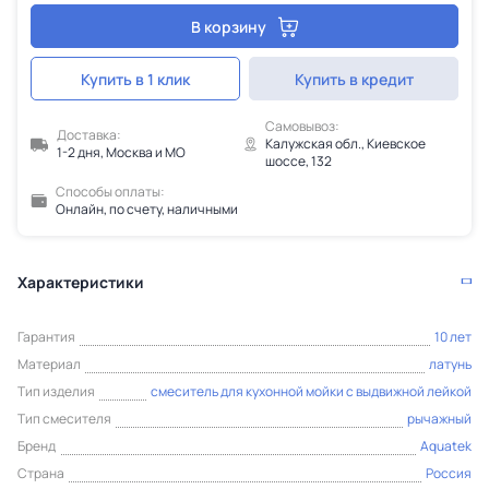
В корзину
Купить в 1 клик
Купить в кредит
Самовывоз:
Доставка:
Калужская обл., Киевское
1-2 дня, Москва и МО
шоссе, 132
Способы оплаты:
Онлайн, по счету, наличными
Характеристики
Гарантия
10 лет
Материал
латунь
Тип изделия
смеситель для кухонной мойки с выдвижной лейкой
Тип смесителя
рычажный
Бренд
Aquatek
Страна
Россия