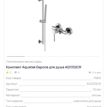
Сантехника и аксессуары
Комплект Aquatek Европа для душа AQ1332CR
0
0
2-4 дня
Код товара
79912
Артикул
AQ1332CR
Гарантия
10 лет
Материал
латунь
Тип изделия
смеситель для душа
Тип смесителя
рычажный