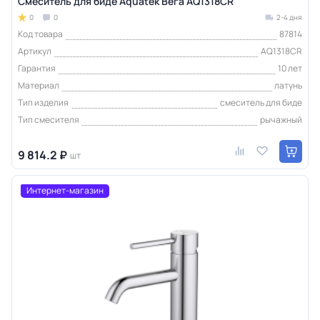
Смеситель для биде Aquatek Вега AQ1318CR
0
0
2-4 дня
Код товара
87814
Артикул
AQ1318CR
Гарантия
10 лет
Материал
латунь
Тип изделия
смеситель для биде
Тип смесителя
рычажный
9 814.2 ₽
шт
Интернет-магазин