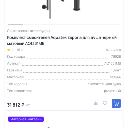
Сантехника и аксессуары
Комплект смесителей Aquatek Европа для душа черный
матовый AQ1331MB
0
0
2-4 дня
Код товара
79926
Артикул
AQ1331MB
Гарантия
10 лет
Материал
латунь
Тип изделия
смеситель для душа
Тип смесителя
рычажный
31 812 ₽
шт
Интернет-магазин