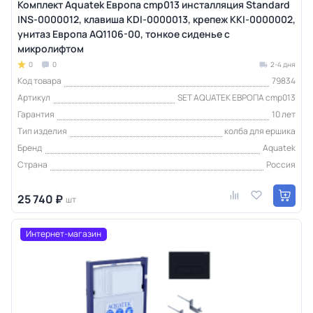
Комплект Aquatek Европа cmp013 инсталляция Standard
INS-0000012, клавиша KDI-0000013, крепеж KKI-0000002,
унитаз Европа AQ1106-00, тонкое сиденье с
микролифтом
0
0
2-4 дня
Код товара
79834
Артикул
SET AQUATEK ЕВРОПА cmp013
Гарантия
10 лет
Тип изделия
колба для ершика
Бренд
Aquatek
Страна
Россия
25 740 ₽
шт
Интернет-магазин