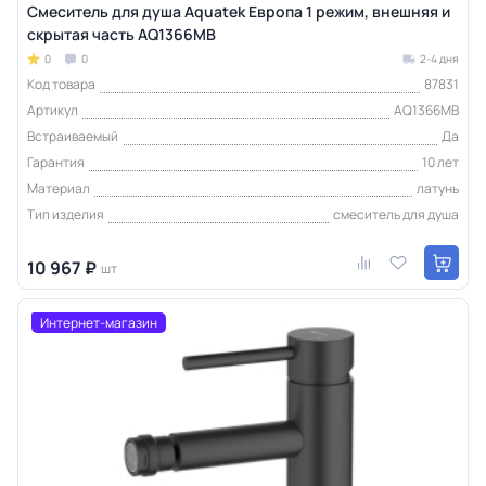
Смеситель для душа Aquatek Европа 1 режим, внешняя и
скрытая часть AQ1366MB
0
0
2-4 дня
Код товара
87831
Артикул
AQ1366MB
Встраиваемый
Да
Гарантия
10 лет
Материал
латунь
Тип изделия
смеситель для душа
10 967 ₽
шт
Интернет-магазин