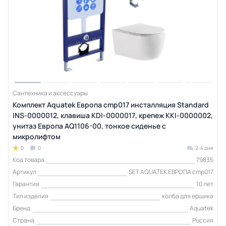
Сантехника и аксессуары
Комплект Aquatek Европа cmp017 инсталляция Standard
INS-0000012, клавиша KDI-0000017, крепеж KKI-0000002,
унитаз Европа AQ1106-00, тонкое сиденье с
микролифтом
0
0
2-4 дня
Код товара
79835
Артикул
SET AQUATEK ЕВРОПА cmp017
Гарантия
10 лет
Тип изделия
колба для ершика
Бренд
Aquatek
Страна
Россия