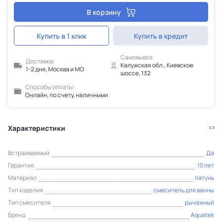
В корзину
Купить в 1 клик
Купить в кредит
Самовывоз:
Доставка:
Калужская обл., Киевское
1-2 дня, Москва и МО
шоссе, 132
Способы оплаты:
Онлайн, по счету, наличными
Характеристики
Встраиваемый
Да
Гарантия
10 лет
Материал
латунь
Тип изделия
смеситель для ванны
Тип смесителя
рычажный
Бренд
Aquatek