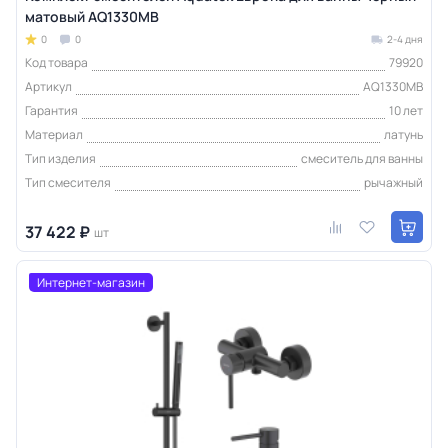
матовый AQ1330MB
0
0
2-4 дня
Код товара
79920
Артикул
AQ1330MB
Гарантия
10 лет
Материал
латунь
Тип изделия
смеситель для ванны
Тип смесителя
рычажный
37 422 ₽
шт
Интернет-магазин