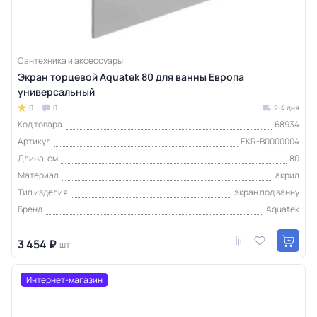
Сантехника и аксессуары
Экран торцевой Aquatek 80 для ванны Европа
универсальный
0
0
2-4 дня
Код товара
68934
Артикул
EKR-B0000004
Длина, см
80
Материал
акрил
Тип изделия
экран под ванну
Бренд
Aquatek
3 454 ₽
шт
Интернет-магазин