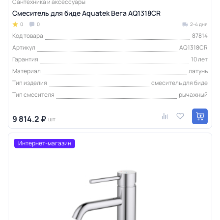
Сантехника и аксессуары
Смеситель для биде Aquatek Вега AQ1318CR
0
0
2-4 дня
Код товара
87814
Артикул
AQ1318CR
Гарантия
10 лет
Материал
латунь
Тип изделия
смеситель для биде
Тип смесителя
рычажный
9 814.2 ₽
шт
Интернет-магазин