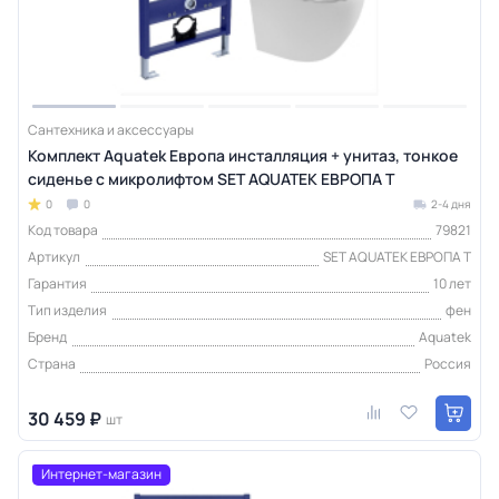
Сантехника и аксессуары
Комплект Aquatek Европа инсталляция + унитаз, тонкое
сиденье с микролифтом SET AQUATEK ЕВРОПА T
0
0
2-4 дня
Код товара
79821
Артикул
SET AQUATEK ЕВРОПА T
Гарантия
10 лет
Тип изделия
фен
Бренд
Aquatek
Страна
Россия
30 459 ₽
шт
Интернет-магазин