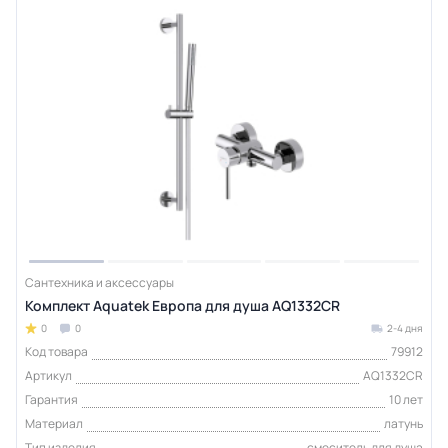
Сантехника и аксессуары
Комплект Aquatek Европа для душа AQ1332CR
0
0
2-4 дня
Код товара
79912
Артикул
AQ1332CR
Гарантия
10 лет
Материал
латунь
Тип изделия
смеситель для душа