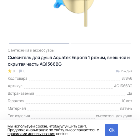
Сантехника и аксессуары
Смеситель для душа Aquatek Европа 1 режим, внешняя и
скрытая часть AQ1366BG
0
0
2-4 дня
Код товара
87846
Артикул
AQ1366BG
Встраиваемый
Да
Гарантия
10 лет
Материал
латунь
Тип изделия
смеситель для душа
Мы используем cookie, чтобы улучшить сайт.
Ok
Продолжая навигацию по сайту, вы соглашаетесь с
11 704 ₽
шт
правилами использования
cookie.