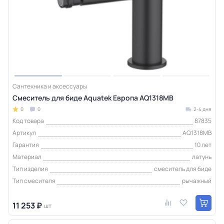
Сантехника и аксессуары
Смеситель для биде Aquatek Европа AQ1318MB
0
0
2-4 дня
Код товара
87835
Артикул
AQ1318MB
Гарантия
10 лет
Материал
латунь
Тип изделия
смеситель для биде
Тип смесителя
рычажный
11 253 ₽
шт