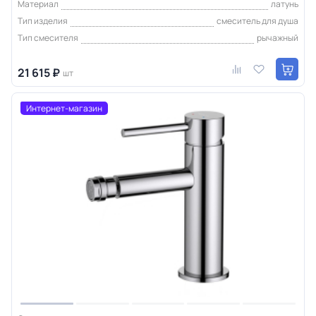
Материал
латунь
Тип изделия
смеситель для душа
Тип смесителя
рычажный
21 615 ₽
шт
Интернет-магазин