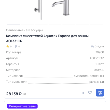
Сантехника и аксессуары
Комплект смесителей Aquatek Европа для ванны
AQ1331CR
0
0
2-4 дня
Код товара
79906
Артикул
AQ1331CR
Гарантия
10 лет
Материал
латунь
Тип изделия
смеситель для ванны
Тип смесителя
рычажный
28 138 ₽
шт
Интернет-магазин