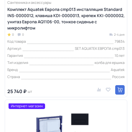
Сантехника и аксессуары
Комплект Aquatek Европа cmp013 инсталляция Standard
INS-0000012, клавиша KDI-0000013, крепеж KKI-0000002,
унитаз Европа AQ1106-00, тонкое сиденье с
микролифтом
0
0
2-4 дня
Код товара
79834
Артикул
SET AQUATEK ЕВРОПА cmp013
Гарантия
10 лет
Тип изделия
колба для ершика
Бренд
Aquatek
Страна
Россия
25 740 ₽
шт
Интернет-магазин