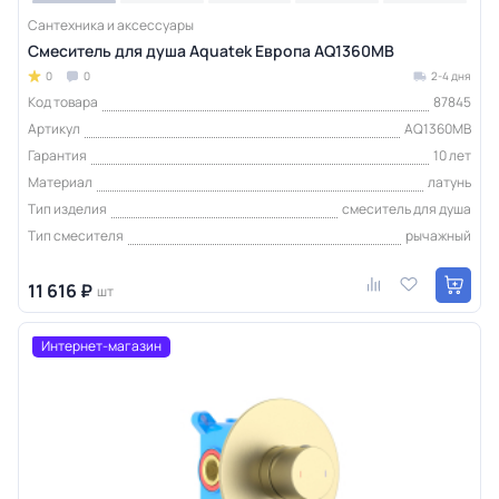
Сантехника и аксессуары
Смеситель для душа Aquatek Европа AQ1360MB
0
0
2-4 дня
Код товара
87845
Артикул
AQ1360MB
Гарантия
10 лет
Материал
латунь
Тип изделия
смеситель для душа
Тип смесителя
рычажный
11 616 ₽
шт
Интернет-магазин