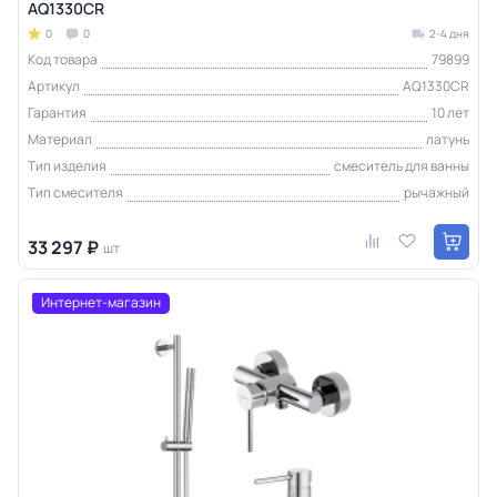
AQ1330CR
0
0
2-4 дня
Код товара
79899
Артикул
AQ1330CR
Гарантия
10 лет
Материал
латунь
Тип изделия
смеситель для ванны
Тип смесителя
рычажный
33 297 ₽
шт
Интернет-магазин