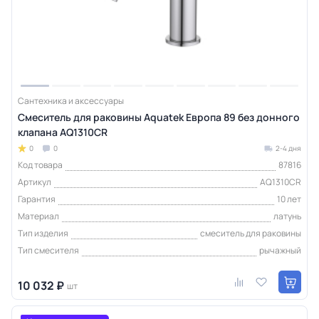
Сантехника и аксессуары
Смеситель для раковины Aquatek Европа 89 без донного
клапана AQ1310CR
0
0
2-4 дня
Код товара
87816
Артикул
AQ1310CR
Гарантия
10 лет
Материал
латунь
Тип изделия
смеситель для раковины
Тип смесителя
рычажный
10 032 ₽
шт