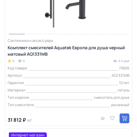
Сантехника и аксессуары
Комплект смесителей Aquatek Европа для душа черный
матовый AQ1331MB
0
0
2-4 дня
Код товара
79926
Артикул
AQ1331MB
Гарантия
10 лет
Материал
латунь
Тип изделия
смеситель для душа
Тип смесителя
рычажный
31 812 ₽
шт
Интернет-магазин