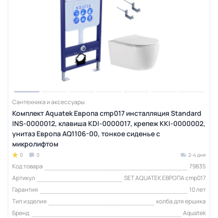
Сантехника и аксессуары
Комплект Aquatek Европа cmp017 инсталляция Standard
INS-0000012, клавиша KDI-0000017, крепеж KKI-0000002,
унитаз Европа AQ1106-00, тонкое сиденье с
микролифтом
0
0
2-4 дня
Код товара
79835
Артикул
SET AQUATEK ЕВРОПА cmp017
Гарантия
10 лет
Тип изделия
колба для ершика
Бренд
Aquatek