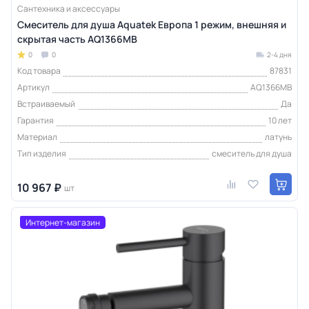
Сантехника и аксессуары
Смеситель для душа Aquatek Европа 1 режим, внешняя и
скрытая часть AQ1366MB
0
0
2-4 дня
Код товара
87831
Артикул
AQ1366MB
Встраиваемый
Да
Гарантия
10 лет
Материал
латунь
Тип изделия
смеситель для душа
10 967 ₽
шт
Интернет-магазин