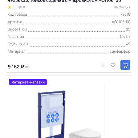
49х36х25, тонкое сиденье с микролифтом AQ1106-00
0
0
2-4 дня
Код товара
79818
Артикул
AQ1106-00
Высота, см
25
Гарантия
10 лет
Глубина, см
49
Материал
санфарфор
9 152 ₽
шт
Интернет-магазин