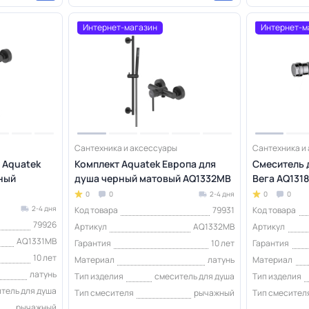
Интернет-магазин
Интернет-м
Сантехника и аксессуары
Сантехника и
 Aquatek
Комплект Aquatek Европа для
Смеситель 
ный
душа черный матовый AQ1332MB
Вега AQ131
0
0
2-4 дня
0
0
2-4 дня
Код товара
79931
Код товара
79926
Артикул
AQ1332MB
Артикул
AQ1331MB
Гарантия
10 лет
Гарантия
10 лет
Материал
латунь
Материал
латунь
Тип изделия
смеситель для душа
Тип изделия
тель для душа
Тип смесителя
рычажный
Тип смесител
рычажный