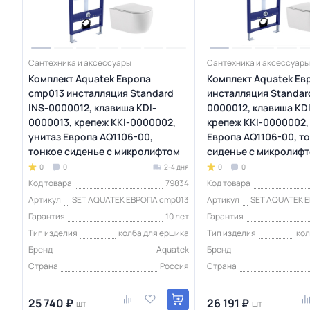
Сантехника и аксессуары
Сантехника и аксессуары
Комплект Aquatek Европа
Комплект Aquatek Ев
cmp013 инсталляция Standard
инсталляция Standar
INS-0000012, клавиша KDI-
0000012, клавиша KD
0000013, крепеж KKI-0000002,
крепеж KKI-0000002,
унитаз Европа AQ1106-00,
Европа AQ1106-00, т
тонкое сиденье с микролифтом
сиденье с микролиф
0
0
2-4 дня
0
0
Код товара
79834
Код товара
Артикул
SET AQUATEK ЕВРОПА cmp013
Артикул
SET AQUATEK 
Гарантия
10 лет
Гарантия
Тип изделия
колба для ершика
Тип изделия
кол
Бренд
Aquatek
Бренд
Страна
Россия
Страна
25 740 ₽
26 191 ₽
шт
шт