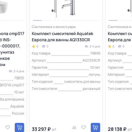
Сантехника и аксессуары
Сантехника и
ропа cmp017
Комплект смесителей Aquatek
Комплект с
d INS-
Европа для ванны AQ1330CR
Европа для
I-0000017,
0
0
2-4 дня
0
0
 унитаз
Код товара
79899
Код товара
онкое
Артикул
AQ1330CR
Артикул
том
Гарантия
10 лет
Гарантия
2-4 дня
Материал
латунь
Материал
79835
Тип изделия
смеситель для ванны
Тип изделия
ЕВРОПА cmp017
Тип смесителя
рычажный
Тип смесител
10 лет
ба для ершика
Aquatek
Россия
33 297 ₽
28 138 ₽
шт
шт