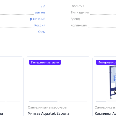
Да
Гарантия
латунь
Тип изделия
рычажный
Бренд
Россия
Коллекция
Хром
Интернет-магазин
Интернет-м
Сантехника и аксессуары
Сантехника и
па
Унитаз Aquatek Европа
Комплект A