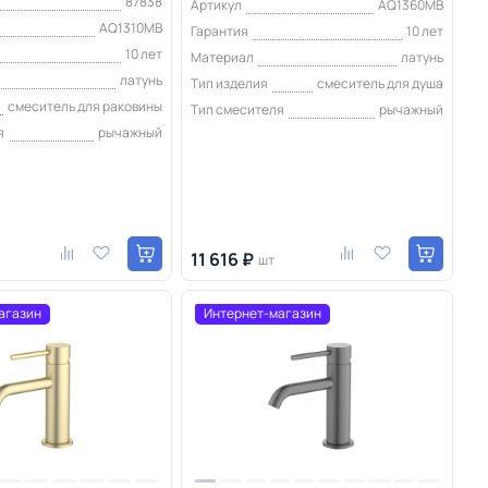
87838
Артикул
AQ1360MB
AQ1310MB
Гарантия
10 лет
10 лет
Материал
латунь
латунь
Тип изделия
смеситель для душа
смеситель для раковины
Тип смесителя
рычажный
я
рычажный
11 616 ₽
шт
агазин
Интернет-магазин