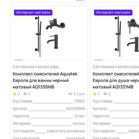
Интернет-магазин
Интернет-магазин
Сантехника и аксессуары
Сантехника и аксессуары
Комплект смесителей Aquatek
Комплект смесителей
Европа для ванны черный
Европа для душа чер
матовый AQ1330MB
матовый AQ1331MB
0
0
2-4 дня
0
0
Код товара
79920
Код товара
Артикул
AQ1330MB
Артикул
Гарантия
10 лет
Гарантия
Материал
латунь
Материал
Тип изделия
смеситель для ванны
Тип изделия
смеси
Тип смесителя
рычажный
Тип смесителя