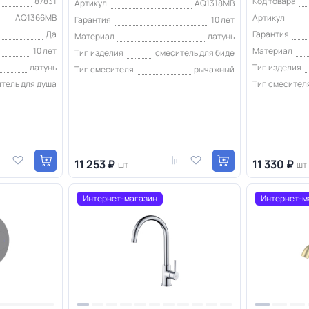
87831
Код товара
Артикул
AQ1318MB
AQ1366MB
Артикул
Гарантия
10 лет
Да
Гарантия
Материал
латунь
10 лет
Материал
Тип изделия
смеситель для биде
латунь
Тип изделия
Тип смесителя
рычажный
тель для душа
Тип смесител
11 253 ₽
11 330 ₽
шт
шт
Интернет-магазин
Интернет-м