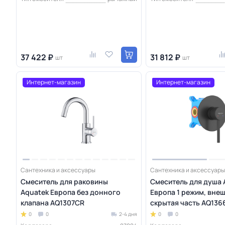
37 422 ₽
31 812 ₽
шт
шт
Интернет-магазин
Интернет-магазин
Сантехника и аксессуары
Сантехника и аксессуары
Смеситель для раковины
Смеситель для душа 
Aquatek Европа без донного
Европа 1 режим, внеш
клапана AQ1307CR
скрытая часть AQ13
0
0
2-4 дня
0
0