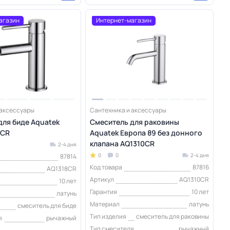
агазин
Интернет-магазин
 аксессуары
Сантехника и аксессуары
для биде Aquatek
Смеситель для раковины
8CR
Aquatek Европа 89 без донного
клапана AQ1310CR
2-4 дня
0
0
2-4 дня
87814
Код товара
87816
AQ1318CR
Артикул
AQ1310CR
10 лет
Гарантия
10 лет
латунь
Материал
латунь
смеситель для биде
Тип изделия
смеситель для раковины
я
рычажный
Тип смесителя
рычажный