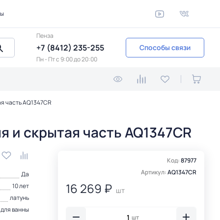
ты
Пенза
+7 (8412) 235-255
Способы связи
Пн - Пт c 9:00 до 20:00
ая часть AQ1347CR
я и скрытая часть AQ1347CR
Код:
87977
Артикул:
AQ1347CR
Да
16 269 ₽
10 лет
шт
латунь
 для ванны
шт