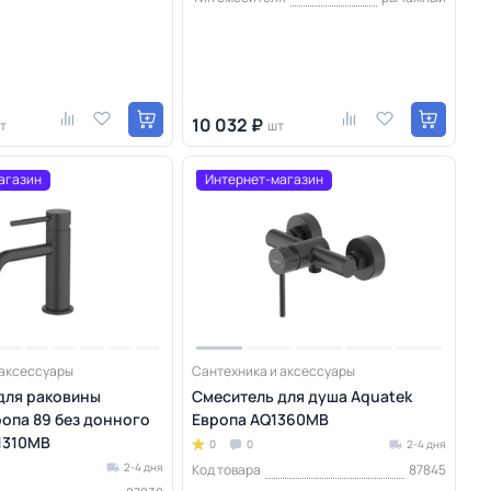
10 032 ₽
т
шт
агазин
Интернет-магазин
 аксессуары
Сантехника и аксессуары
для раковины
Смеситель для душа Aquatek
ропа 89 без донного
Европа AQ1360MB
1310MB
0
0
2-4 дня
2-4 дня
Код товара
87845