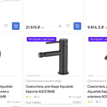
21 615 ₽
9 814.2 ₽
шт
ш
Интернет-магазин
Интернет-м
Сантехника и аксессуары
Сантехника и
Aquatek
Смеситель для биде Aquatek
Смеситель 
няя и
Европа AQ1318MB
Aquatek Ев
66MB
клапана AQ
0
0
2-4 дня
2-4 дня
0
0
Код товара
87835