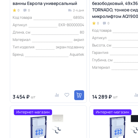
ванны Европа универсальный
безободковый, 49х36
TORNADO, тонкое сид
0
0
2-4 дня
микролифтом AQ1900
Код товара
68934
0
0
Артикул
EKR-B0000004
Код товара
Длина, см
80
Артикул
Материал
акрил
Высота, см
Тип изделия
экран под ванну
Гарантия
Бренд
Aquatek
Глубина, см
Материал
3 454 ₽
14 289 ₽
шт
шт
Интернет-магазин
Интернет-магазин