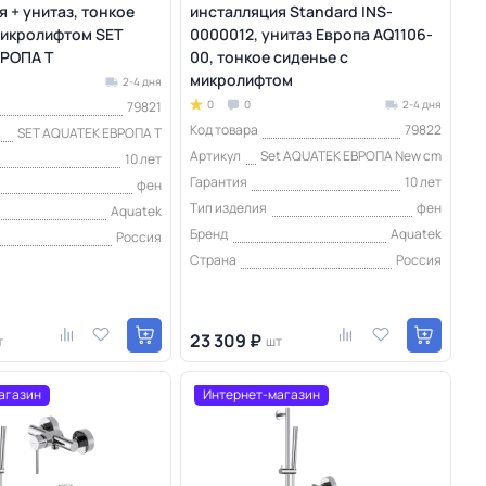
 + унитаз, тонкое
инсталляция Standard INS-
микролифтом SET
0000012, унитаз Европа AQ1106-
РОПА T
00, тонкое сиденье с
микролифтом
2-4 дня
0
0
2-4 дня
79821
Код товара
79822
SET AQUATEK ЕВРОПА T
Артикул
Set AQUATEK ЕВРОПА New cm
10 лет
Гарантия
10 лет
фен
Тип изделия
фен
Aquatek
Бренд
Aquatek
Россия
Страна
Россия
23 309 ₽
т
шт
агазин
Интернет-магазин