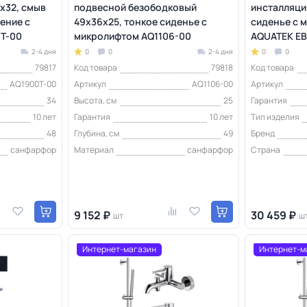
х32, смыв
подвесной безободковый
инсталляция
ение с
49х36х25, тонкое сиденье с
сиденье с 
T-00
микролифтом AQ1106-00
AQUATEK ЕВ
2-4 дня
0
0
2-4 дня
0
0
79817
Код товара
79818
Код товара
AQ1900T-00
Артикул
AQ1106-00
Артикул
34
Высота, см
25
Гарантия
10 лет
Гарантия
10 лет
Тип изделия
48
Глубина, см
49
Бренд
санфарфор
Материал
санфарфор
Страна
9 152 ₽
30 459 ₽
шт
ш
Интернет-магазин
Интернет-м