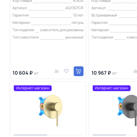
Код товара
87824
Код товара
Артикул
AQ1307CR
Артикул
Гарантия
10 лет
Встраиваемый
Материал
латунь
Гарантия
Тип изделия
смеситель для раковины
Материал
Тип смесителя
рычажный
Тип изделия
смеси
10 604 ₽
10 967 ₽
шт
шт
Интернет-магазин
Интернет-магазин