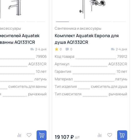
 аксессуары
Сантехника и аксессуары
месителей Aquatek
Комплект Aquatek Европа для
 ванны AQ1331CR
душа AQ1332CR
2-4 дня
0
0
2-4 дня
79906
Код товара
79912
AQ1331CR
Артикул
AQ1332CR
10 лет
Гарантия
10 лет
латунь
Материал
латунь
смеситель для ванны
Тип изделия
смеситель для душа
я
рычажный
Тип смесителя
рычажный
19 107 ₽
шт